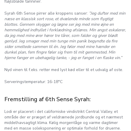
fløjlsbløde tanniner.
Syrah 6th Sense pirrer alle kroppens sanser:
”Jeg dufter med min
næse en klassisk sort rose, et dvælende minde som flygtigt
blottes. Gennem skygger og løgne ser jeg med mine øjne en
hemmelighed indhyllet i forklædning afsløres. Min angst eskalerer,
da jeg med mine ører hører tre tårer, som falder og giver blødt
genlyd. Jeg smager med min tunge min panik begyndte da fire
sider smeltede sammen til én. Jeg føler med mine hænder en
dunkel plan, fem fingre føler sig frem til mit gemmested. Min
hjerne fanger en ubehagelig tanke, - jeg er fanget i en flaske vin.”
Nyd vinen til f.eks. retter med lyst kød eller til et udvalg af oste.
Serveringstemperatur: 16-18°C
Fremstilling af 6th Sense Syrah:
Lodi er placeret i det californiske vindistrikt Central Valley, et
område der er præget af veldrænede jordbunde og et nærmest
middelhavsagtigt klima. Kølig morgentåge og varme dagtimer
med en masse soleksponering er optimale forhold for druerne.