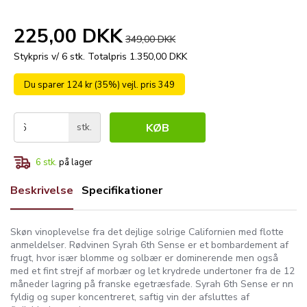
225,00 DKK
349,00 DKK
Stykpris v/ 6 stk.
Totalpris 1.350,00 DKK
Du sparer 124 kr (35%) vejl. pris 349
stk.
KØB
6
stk.
på lager
Beskrivelse
Specifikationer
Skøn vinoplevelse fra det dejlige solrige Californien med flotte
anmeldelser. Rødvinen Syrah 6th Sense er et bombardement af
frugt, hvor især blomme og solbær er dominerende men også
med et fint strejf af morbær og let krydrede undertoner fra de 12
måneder lagring på franske egetræsfade. Syrah 6th Sense er nn
fyldig og super koncentreret, saftig vin der afsluttes af