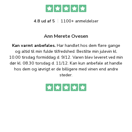
4.8 ud af 5
1100+ anmeldelser
Ann Merete Ovesen
Kan varmt anbefales.
Har handlet hos dem flere gange
og altid til min fulde tilfredshed. Bestilte min julevin kl.
f
10.00 tirsdag formiddag d. 9/12. Varen blev leveret ved min
p
dør kl. 08.30 torsdag d. 11/12. Kan kun anbefale at handle
hos dem og iøvrigt er de billigere med vinen end andre
t
steder.