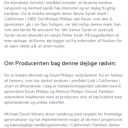
De klimatiske forhold i området betyder, at druerne modner
langsomt og dermed opnår høj intensitet og en dejlig frugtrig
karakter. De to brødre anlagde deres første Syrah-mark i
Californien i 1982. Da Michael Phillips søn Kevin, som den 6.
generation, gik i sin fars fodspor, var det netop denne mark, han
som det første fik ansvaret for. 6th Sense Syrah er lavet på
Syrah-druen iblandet en smule Petite Sirah. På bagetiketten vil
man opdage, at Kevins øje kigger ud fra indersiden af flasken for
at være sikker på, at vinen nydes.
Om Producenten bag denne dejlige rødvin:
De to brødre Michael og David Phillips nedstammer fra en familie
af farmers, som har dyrket vindruer i området Lodi i Californien i
snart et århundrede. I dag er familieforetagendet udvidet med 6.
generation Kevin Phillips og Melissa Phillips Stroud. Familien
viderefører traditionen med at producere vine af høj kvalitet med
iøjnefaldende og unikke etiketter.
Michael David Winery driver landbrug med respekt for fremtidige
generationer og har implementeret nogle af de mest progressive
og bæredygtige landbrugsmetoder i Californien. Familien dyrker