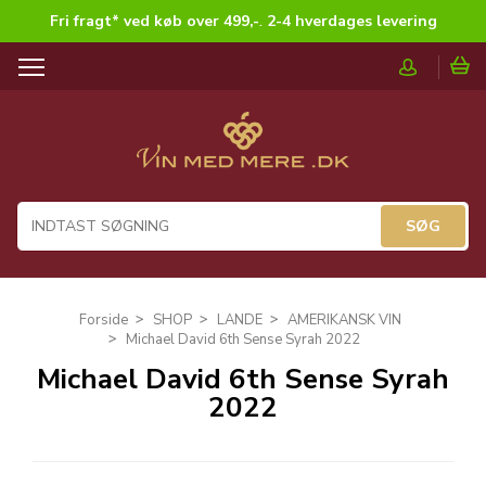
Fri fragt* ved køb over 499,-
.
2-4 hverdages levering
T
o
g
g
l
e
n
a
v
i
g
Forside
SHOP
LANDE
AMERIKANSK VIN
a
Michael David 6th Sense Syrah 2022
t
Michael David 6th Sense Syrah
i
2022
o
n