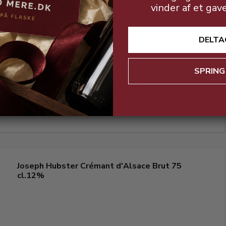
Jean Murbach Crémant d'Alsace Brut 75 cl. - 12%
vinder af et gav
DELTA
SPRING
Smagen er forfriskende med en smule kant.
Joseph Hubster Crémant d'Alsace Brut 75
cl.12%