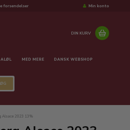
e forsendelser
Min konto
DIN KURV
IALØL
MED MERE
DANSK WEBSHOP
rg Alsace 2023 13%