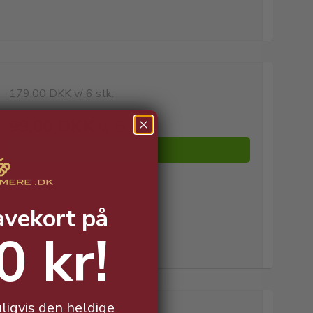
179,00 DKK v/ 6 stk.
99,00 DKK
v/ 6 stk.
Vis produkt
avekort på
0 kr!
ligvis den heldige