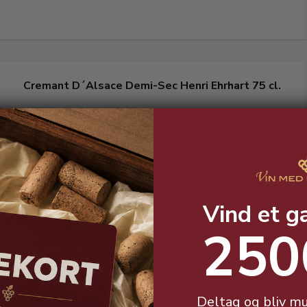
Cremant D´Alsace Demi-Sec Henri Ehrhart 75 cl.
Crémant Demi-Sec fra ét af Alsace store huse. Perfekt til
Vind et g
livets mærkedage.
250
Deltag og bliv mu