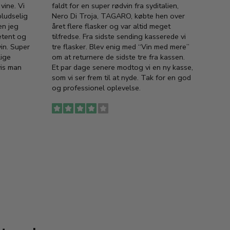
vine. Vi
faldt for en super rødvin fra syditalien,
VIN M
ludselig
Nero Di Troja, TAGARO, købte hen over
velsma
en jeg
året flere flasker og var altid meget
vejled
etent og
tilfredse. Fra sidste sending kasserede vi
god ve
in. Super
tre flasker. Blev enig med “Vin med mere”
har a
lige
om at returnere de sidste tre fra kassen.
lytten
vis man
Et par dage senere modtog vi en ny kasse,
i forb
som vi ser frem til at nyde. Tak for en god
så meg
og professionel oplevelse.
den. D
to fyl
Ingen
erstat
service