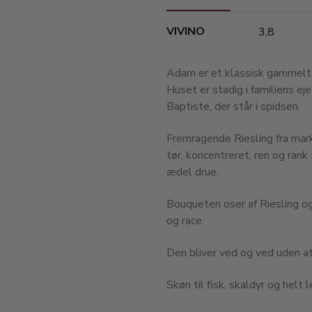
VIVINO
3,8
Adam er et klassisk gammelt 
Huset er stadig i familiens ej
Baptiste, der står i spidsen.
Fremragende Riesling fra marke
tør, koncentreret, ren og rank
ædel drue.
Bouqueten oser af Riesling og
og race.
Den bliver ved og ved uden at
Skøn til fisk, skaldyr og helt