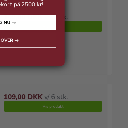
199,00 DKK v/ 6 stk.
ekort på 2500 kr!
109,00 DKK
v/ 6 stk.
G NU →
Vis produkt
 OVER →
109,00 DKK
v/ 6 stk.
Vis produkt