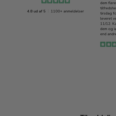
dem flere
tilfredshe
4.8 ud af 5
1100+ anmeldelser
tirsdag f
leveret v
11/12. K
dem og iø
end andre