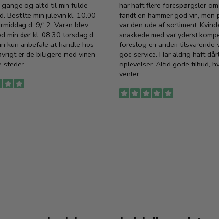
 gange og altid til min fulde
har haft flere forespørgsler om 
d. Bestilte min julevin kl. 10.00
fandt en hammer god vin, men p
ormiddag d. 9/12. Varen blev
var den ude af sortiment. Kvind
ed min dør kl. 08.30 torsdag d.
snakkede med var yderst komp
an kun anbefale at handle hos
foreslog en anden tilsvarende v
vrigt er de billigere med vinen
god service. Har aldrig haft dår
 steder.
oplevelser. Altid gode tilbud, h
venter