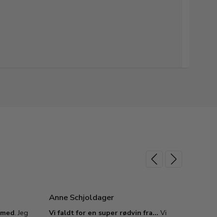
Anne Schjoldager
Jette
e med
. Jeg
Vi faldt for en super rødvin fra…
Vi
VIN M