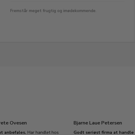
Fremstår meget frugtig og imødekommende.
rete Ovesen
Bjarne Laue Petersen
t anbefales.
Har handlet hos
Godt seriøst firma at handl