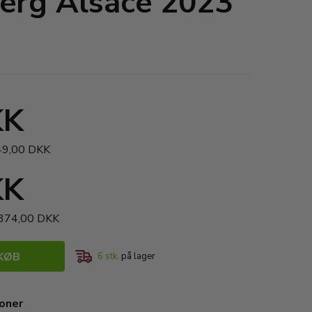
erg Alsace 2023
KK
249,00 DKK
KK
.374,00 DKK
KØB
6
stk.
på lager
ioner