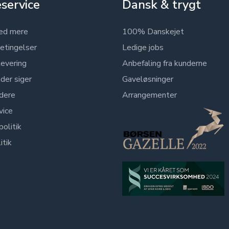
service
Dansk & trygt
ed mere
100% Danskejet
etingelser
Ledige jobs
levering
Anbefaling fra kunderne
der siger
Gaveløsninger
dere
Arrangementer
vice
politik
itik