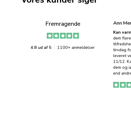
Ann Me
Fremragende
Kan varm
dem flere
tilfredshe
4.8 ud af 5
1100+ anmeldelser
tirsdag f
leveret v
11/12. K
dem og iø
end andre