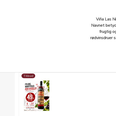
Viña Las Ni
Navnet betyde
frugtig o
rødvinsdruer 
Tilbud