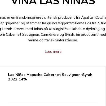
VIÑA LAS NIÑAS
ñas er en fransk-inspireret chilensk producent fra Apalta i Colch
r “pigerne” og stammer fra grundlæggerfamiliernes døtre. Stil
g terroir-drevet med fokus på økologisk/sustainable dyrkning og
som Cabernet Sauvignon, Carménère og Syrah. En producent med
varme og fransk vinforståelse.
Læs mere
Las Niñas Mapuche Cabernet Sauvignon-Syrah
2022 14%