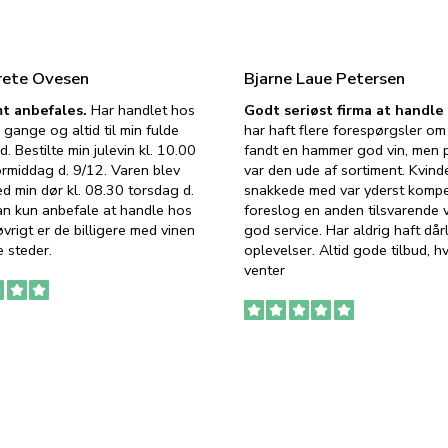
rete Ovesen
Bjarne Laue Petersen
t anbefales.
Har handlet hos
Godt seriøst firma at handl
 gange og altid til min fulde
har haft flere forespørgsler om 
d. Bestilte min julevin kl. 10.00
fandt en hammer god vin, men p
ormiddag d. 9/12. Varen blev
var den ude af sortiment. Kvind
ed min dør kl. 08.30 torsdag d.
snakkede med var yderst komp
an kun anbefale at handle hos
foreslog en anden tilsvarende v
vrigt er de billigere med vinen
god service. Har aldrig haft dår
 steder.
oplevelser. Altid gode tilbud, h
venter