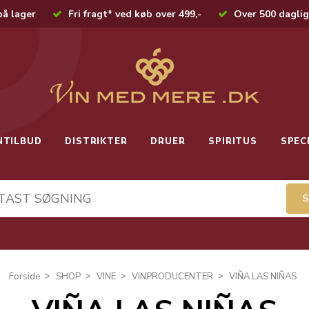
på lager
Fri fragt* ved køb over 499,-
Over 500 daglig
NTILBUD
DISTRIKTER
DRUER
SPIRITUS
SPEC
Forside
SHOP
VINE
VINPRODUCENTER
VIÑA LAS NIÑAS