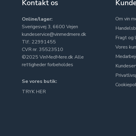
Kontakt os
Kunde
Om vin m
Online/lager:
Sverigesvej 3, 6600 Vejen
Handelsb
kundeservice@vinmedmere.dk
Fragt og 
Tlf.: 22991455
Vores kun
CVR nr. 35523510
Medarbej
©2025 VinMedMere.dk Alle
rettigheder forbeholdes
Kundeser
Privatlivs
Se vores butik:
Cookiepol
TRYK HER