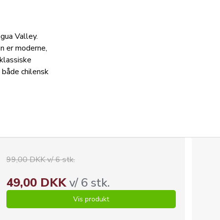
agua Valley.
en er moderne,
 klassiske
 både chilensk
99,00 DKK v/ 6 stk.
49,00 DKK
v/ 6 stk.
Vis produkt