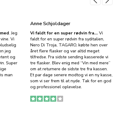
Anne Schjoldager
Jette
e med
. Jeg
Vi faldt for en super rødvin fra…
Vi
VIN M
vine. Vi
faldt for en super rødvin fra syditalien,
VIN M
ludselig
Nero Di Troja, TAGARO, købte hen over
velsma
en jeg
året flere flasker og var altid meget
vejled
etent og
tilfredse. Fra sidste sending kasserede vi
god ve
in. Super
tre flasker. Blev enig med “Vin med mere”
har a
lige
om at returnere de sidste tre fra kassen.
lytten
vis man
Et par dage senere modtog vi en ny kasse,
i forb
som vi ser frem til at nyde. Tak for en god
så meg
og professionel oplevelse.
den. D
to fyl
Ingen
erstat
service