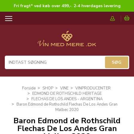
Fri fragt* ved køb over 499,-
.
2-4 hverdages levering
T
o
g
g
l
e
n
a
v
i
g
Forside
SHOP
VINE
VINPRODUCENTER
a
EDMOND DE ROTHSCHILD HERITAGE
t
FLECHAS DE LOS ANDES - ARGENTINA
i
Baron Edmond de Rothschild Flechas De Los Andes Gran
Malbec 2020
o
n
Baron Edmond de Rothschild
Flechas De Los Andes Gran