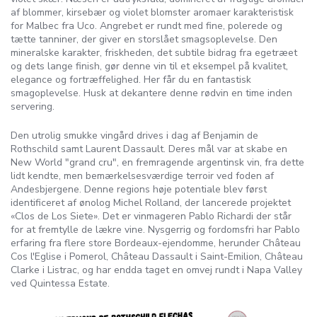
af blommer, kirsebær og violet blomster aromaer karakteristisk
for Malbec fra Uco. Angrebet er rundt med fine, polerede og
tætte tanniner, der giver en storslået smagsoplevelse. Den
mineralske karakter, friskheden, det subtile bidrag fra egetræet
og dets lange finish, gør denne vin til et eksempel på kvalitet,
elegance og fortræffelighed. Her får du en fantastisk
smagoplevelse. Husk at dekantere denne rødvin en time inden
servering.
Den utrolig smukke vingård drives i dag af Benjamin de
Rothschild samt Laurent Dassault. Deres mål var at skabe en
New World "grand cru", en fremragende argentinsk vin, fra dette
lidt kendte, men bemærkelsesværdige terroir ved foden af ​​
Andesbjergene. Denne regions høje potentiale blev først
identificeret af ønolog Michel Rolland, der lancerede projektet
«Clos de Los Siete». Det er vinmageren Pablo Richardi der står
for at fremtylle de lækre vine. Nysgerrig og fordomsfri har Pablo
erfaring fra flere store Bordeaux-ejendomme, herunder Château
Cos l'Eglise i Pomerol, Château Dassault i Saint-Emilion, Château
Clarke i Listrac, og har endda taget en omvej rundt i Napa Valley
ved Quintessa Estate.