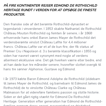
PÅ FIRE KONTINENTER REJSER EDMOND DE ROTHSCHILD
HERITAGE RUNDT I VERDEN FOR AT OPSØGE DE FINESTE
PRODUKTER.
Den franske side af det berømte Rothschild-dynastiet er
legendarisk i vinverdenen. I 1853 skabte Nathaniel de Rothschild
Château Mouton Rothschild og femten år senere, i år 1868
erhvervede hans onkel Baron James Mayer de Rothschild det
verdensberømte vinslot Château Lafite for 4,4 millioner
francs. Château Lafite var et af de kun fire, der fik status af
Premier Cru i Napoleon d. 3.s berømte klassifikation i 1855 og
siden har navnet været synonymt med nogle af verdens
allermest eksklusive vine. Det gik hverken værre eller bedre, end
at han døde kun tre måneder senere, hvorefter slottet overgik til
hans tre sønner Alphonse, Gustave og Edmond.
I år 1973 købte Baron Edmond Adolphe de Rothschild (oldebarn
til James Mayer de Rothschild, og barnebarn til Edmond James de
Rothschild) de to vinslotte Château Clarke og Château
Malmaison for at videreføre familiens passion og stolte historie.
Siden er det gået rigtig stærkt for Edmond De Rothschild
Heritage. Generation efter generation har Edmond de Rothschild-
familien gennem deres energi, nysgerrighed og dristighed