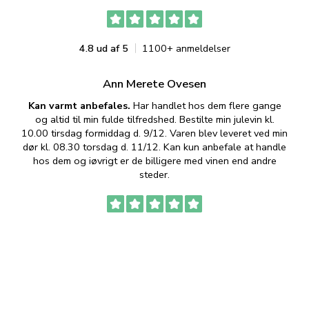
4.8 ud af 5
1100+ anmeldelser
Ann Merete Ovesen
Kan varmt anbefales.
Har handlet hos dem flere gange
og altid til min fulde tilfredshed. Bestilte min julevin kl.
f
10.00 tirsdag formiddag d. 9/12. Varen blev leveret ved min
p
dør kl. 08.30 torsdag d. 11/12. Kan kun anbefale at handle
hos dem og iøvrigt er de billigere med vinen end andre
t
steder.