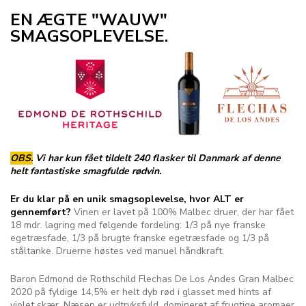
EN ÆGTE "WAUW"
SMAGSOPLEVELSE.
OBS.
Vi har kun fået tildelt 240 flasker til Danmark af denne
helt fantastiske smagfulde rødvin.
Er du klar på en unik smagsoplevelse, hvor ALT er
gennemført?
Vinen er lavet på 100% Malbec druer, der har fået
18 mdr. lagring med følgende fordeling: 1/3 på nye franske
egetræsfade, 1/3 på brugte franske egetræsfade og 1/3 på
ståltanke. Druerne høstes ved manuel håndkraft.
Baron Edmond de Rothschild Flechas De Los Andes Gran Malbec
2020 på fyldige 14,5% er helt dyb rød i glasset med hints af
violet skær. Næsen er udtryksfuld, domineret af frugtige aromaer