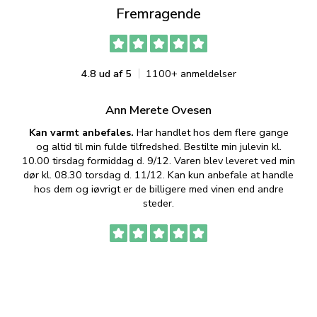
Fremragende
4.8 ud af 5
1100+ anmeldelser
Ann Merete Ovesen
Kan varmt anbefales.
Har handlet hos dem flere gange
og altid til min fulde tilfredshed. Bestilte min julevin kl.
f
10.00 tirsdag formiddag d. 9/12. Varen blev leveret ved min
p
dør kl. 08.30 torsdag d. 11/12. Kan kun anbefale at handle
hos dem og iøvrigt er de billigere med vinen end andre
t
steder.