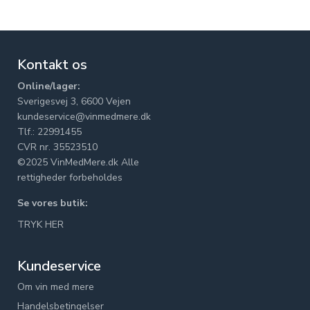
Kontakt os
Online/lager:
Sverigesvej 3, 6600 Vejen
kundeservice@vinmedmere.dk
Tlf.: 22991455
CVR nr. 35523510
©2025 VinMedMere.dk Alle
rettigheder forbeholdes
Se vores butik:
TRYK HER
Kundeservice
Om vin med mere
Handelsbetingelser