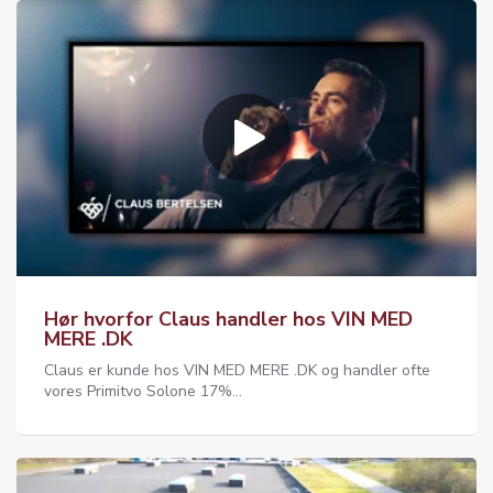
Hør hvorfor Claus handler hos VIN MED
MERE .DK
Claus er kunde hos VIN MED MERE .DK og handler ofte
vores Primitvo Solone 17%...