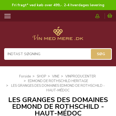
Fri fragt* ved køb over 499,-
.
2-4 hverdages levering
T
o
g
g
l
e
n
a
v
i
g
Forside
SHOP
VINE
VINPRODUCENTER
a
EDMOND DE ROTHSCHILD HERITAGE
t
LES GRANGES DES DOMAINES EDMOND DE ROTHSCHILD -
i
HAUT-MÉDOC
o
LES GRANGES DES DOMAINES
n
EDMOND DE ROTHSCHILD -
HAUT-MÉDOC