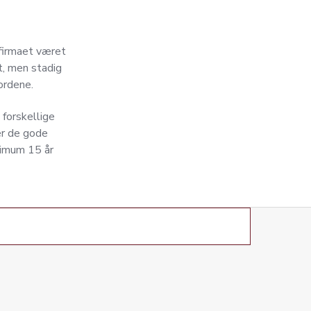
 firmaet været
t, men stadig
ordene.
 forskellige
er de gode
nimum 15 år