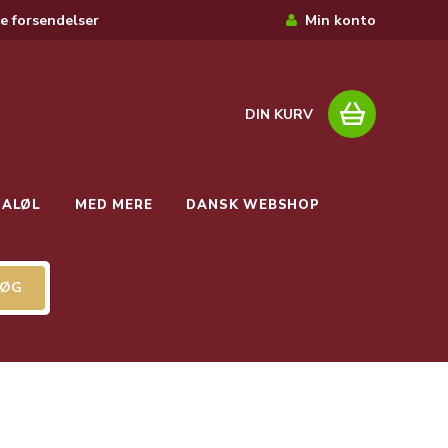
e forsendelser
Min konto
DIN KURV
IALØL
MED MERE
DANSK WEBSHOP