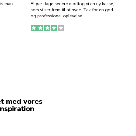
vis man
Et par dage senere modtog vi en ny kasse,
i forb
som vi ser frem til at nyde. Tak for en god
så meg
og professionel oplevelse.
den. D
to fyl
Ingen
erstat
service
et med vores
nspiration