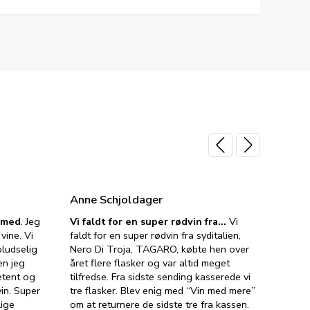
Anne Schjoldager
Jette
e med
. Jeg
Vi faldt for en super rødvin fra…
Vi
VIN M
vine. Vi
faldt for en super rødvin fra syditalien,
VIN M
ludselig
Nero Di Troja, TAGARO, købte hen over
velsma
en jeg
året flere flasker og var altid meget
vejled
etent og
tilfredse. Fra sidste sending kasserede vi
god ve
in. Super
tre flasker. Blev enig med “Vin med mere”
har a
lige
om at returnere de sidste tre fra kassen.
lytten