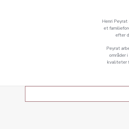
Henri Peyrat 
et familiefo
efter 
Peyrat arbe
områder i
kvaliteter