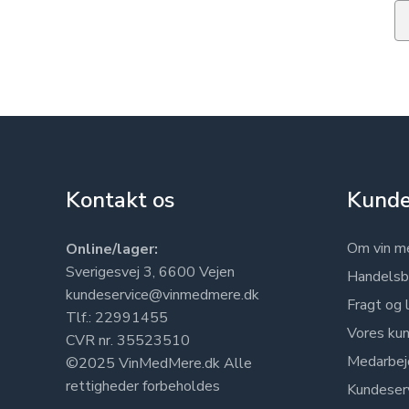
Em
Kontakt os
Kunde
Om vin m
Online/lager:
Sverigesvej 3, 6600 Vejen
Handelsb
kundeservice@vinmedmere.dk
Fragt og 
Tlf.: 22991455
Vores kun
CVR nr. 35523510
Medarbej
©2025 VinMedMere.dk Alle
rettigheder forbeholdes
Kundeser