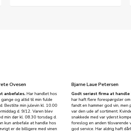
rete Ovesen
Bjarne Laue Petersen
t anbefales.
Har handlet hos
Godt seriøst firma at handl
 gange og altid til min fulde
har haft flere forespørgsler om 
d. Bestilte min julevin kl. 10.00
fandt en hammer god vin, men p
ormiddag d. 9/12. Varen blev
var den ude af sortiment. Kvind
ed min dør kl. 08.30 torsdag d.
snakkede med var yderst komp
an kun anbefale at handle hos
foreslog en anden tilsvarende v
vrigt er de billigere med vinen
god service. Har aldrig haft dår