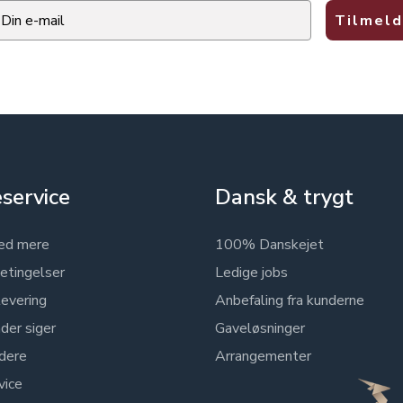
ail
Tilmeld
service
Dansk & trygt
ed mere
100% Danskejet
etingelser
Ledige jobs
levering
Anbefaling fra kunderne
der siger
Gaveløsninger
dere
Arrangementer
vice