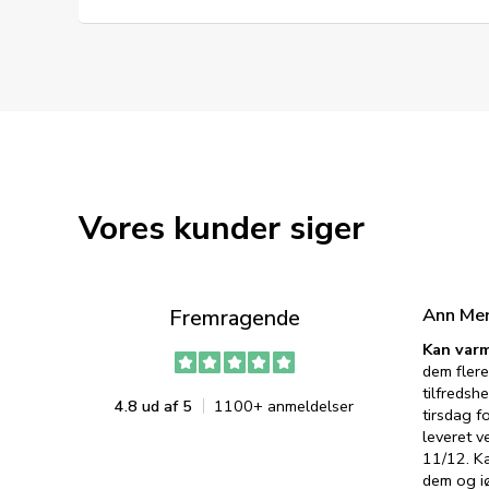
Vores kunder siger
Ann Me
Fremragende
Kan varm
dem flere
tilfredshe
4.8 ud af 5
1100+ anmeldelser
tirsdag f
leveret v
11/12. K
dem og iø