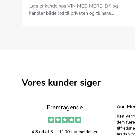
Lars er kunde hos VIN MED MERE .DK og
handler både ind til privaten og til hans...
Vores kunder siger
Ann Me
Fremragende
Kan varm
dem flere
tilfredshe
4.8 ud af 5
1100+ anmeldelser
tirsdag f