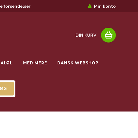
e forsendelser
Min konto
DIN KURV
IALØL
MED MERE
DANSK WEBSHOP