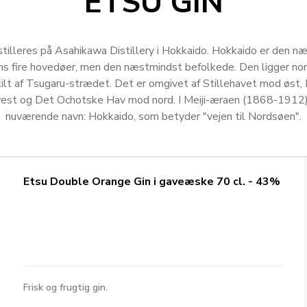
ETSU GIN
tilleres på Asahikawa Distillery i Hokkaido. Hokkaido er den n
s fire hovedøer, men den næstmindst befolkede. Den ligger nor
ilt af Tsugaru-strædet. Det er omgivet af Stillehavet mod øst,
est og Det Ochotske Hav mod nord. I Meiji-æraen (1868-1912) f
nuværende navn: Hokkaido, som betyder "vejen til Nordsøen".
Etsu Double Orange Gin i gaveæske 70 cl. - 43%
Frisk og frugtig gin.