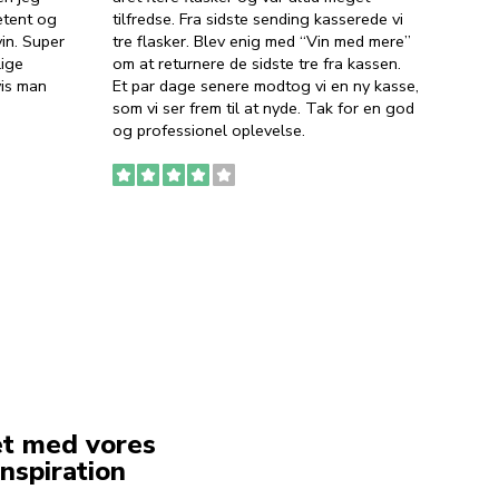
etent og
tilfredse. Fra sidste sending kasserede vi
god ve
in. Super
tre flasker. Blev enig med “Vin med mere”
har a
lige
om at returnere de sidste tre fra kassen.
lytten
vis man
Et par dage senere modtog vi en ny kasse,
i forb
som vi ser frem til at nyde. Tak for en god
så meg
og professionel oplevelse.
den. D
to fyl
Ingen
erstat
service
et med vores
nspiration