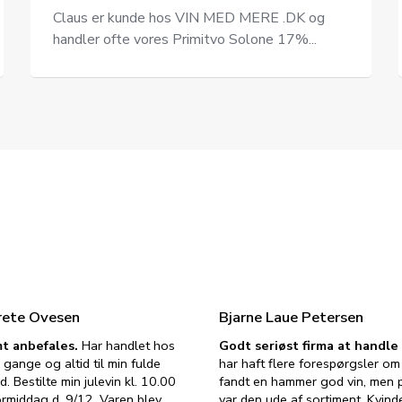
Claus er kunde hos VIN MED MERE .DK og
handler ofte vores Primitvo Solone 17%...
rete Ovesen
Bjarne Laue Petersen
t anbefales.
Har handlet hos
Godt seriøst firma at handl
 gange og altid til min fulde
har haft flere forespørgsler om 
d. Bestilte min julevin kl. 10.00
fandt en hammer god vin, men p
ormiddag d. 9/12. Varen blev
var den ude af sortiment. Kvind