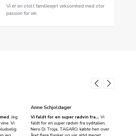
Vi er en stolt familieejet virksomhed med stor
passion for vin.
Anne Schjoldager
Jette
e med
. Jeg
Vi faldt for en super rødvin fra…
Vi
VIN M
vine. Vi
faldt for en super rødvin fra syditalien,
VIN M
ludselig
Nero Di Troja, TAGARO, købte hen over
velsma
en jeg
året flere flasker og var altid meget
vejled