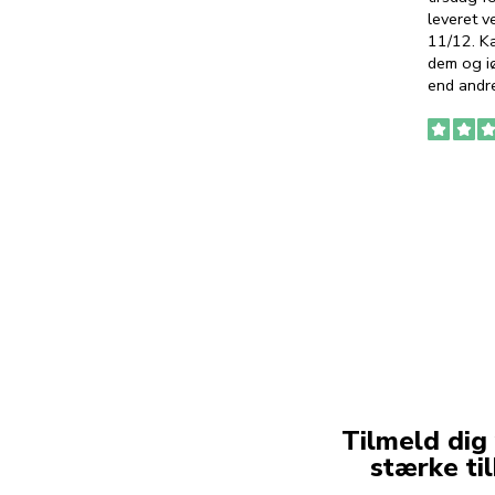
leveret v
11/12. K
dem og iø
end andre
Tilmeld dig
stærke ti