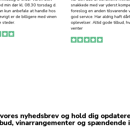
ed min dør kl. 08.30 torsdag d.
snakkede med var yderst komp
an kun anbefale at handle hos
foreslog en anden tilsvarende v
vrigt er de billigere med vinen
god service. Har aldrig haft dår
 steder.
oplevelser. Altid gode tilbud, h
venter
 vores nyhedsbrev og hold dig opdater
lbud, vinarrangementer og spændende i