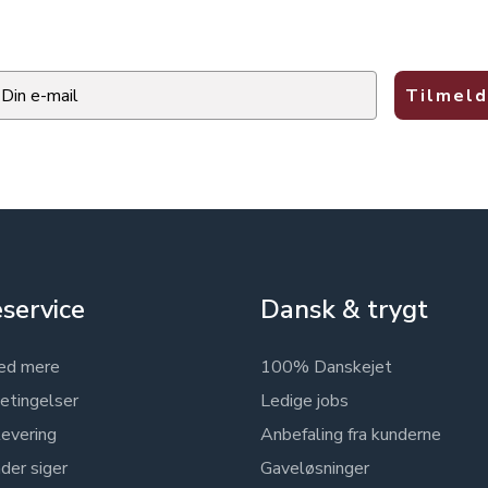
ail
Tilmeld
service
Dansk & trygt
ed mere
100% Danskejet
etingelser
Ledige jobs
levering
Anbefaling fra kunderne
der siger
Gaveløsninger