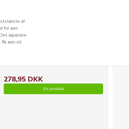
æststørste af
d for øen
 Det Japanske
ik øen sit
278,95 DKK
Vis produkt