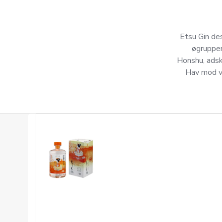
Etsu Gin des
øgruppen
Honshu, adsk
Hav mod v