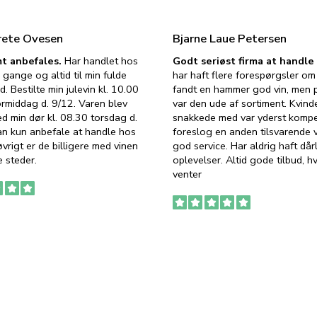
rete Ovesen
Bjarne Laue Petersen
t anbefales.
Har handlet hos
Godt seriøst firma at handl
 gange og altid til min fulde
har haft flere forespørgsler om 
d. Bestilte min julevin kl. 10.00
fandt en hammer god vin, men p
ormiddag d. 9/12. Varen blev
var den ude af sortiment. Kvind
ed min dør kl. 08.30 torsdag d.
snakkede med var yderst komp
an kun anbefale at handle hos
foreslog en anden tilsvarende v
vrigt er de billigere med vinen
god service. Har aldrig haft dår
 steder.
oplevelser. Altid gode tilbud, h
venter