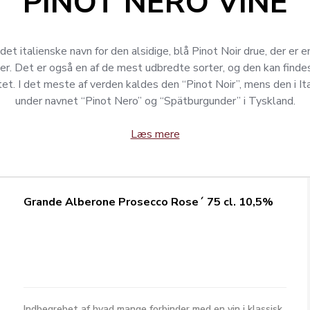
PINOT NERO VINE
det italienske navn for den alsidige, blå Pinot Noir drue, der er 
er. Det er også en af de mest udbredte sorter, og den kan finde
et. I det meste af verden kaldes den “Pinot Noir”, mens den i It
under navnet “Pinot Nero” og “Spätburgunder” i Tyskland.
Læs mere
Grande Alberone Prosecco Rose´ 75 cl. 10,5%
Indbegrebet af hvad mange forbinder med en vin i klassisk,