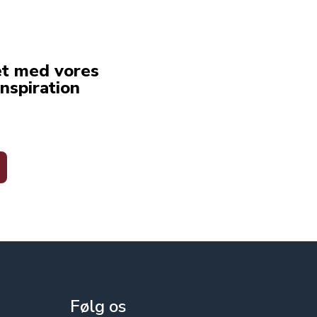
et med vores
nspiration
Følg os