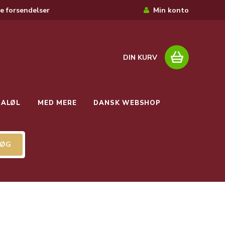
e forsendelser
Min konto
DIN KURV
IALØL
MED MERE
DANSK WEBSHOP