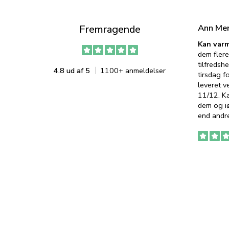
Ann Me
Fremragende
Kan varm
dem flere
tilfredshe
4.8 ud af 5
1100+ anmeldelser
tirsdag f
leveret v
11/12. K
dem og iø
end andre