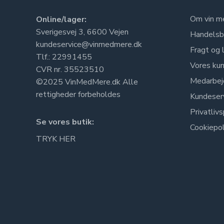
Om vin m
Online/lager:
Sverigesvej 3, 6600 Vejen
Handelsb
kundeservice@vinmedmere.dk
Fragt og 
Tlf.: 22991455
Vores kun
CVR nr. 35523510
Medarbej
©2025 VinMedMere.dk Alle
rettigheder forbeholdes
Kundeser
Privatlivs
Se vores butik:
Cookiepol
TRYK HER