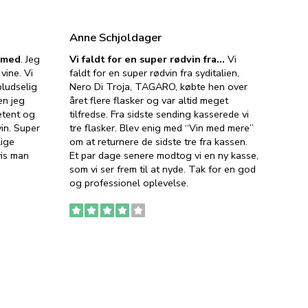
Anne Schjoldager
Jette
e med
. Jeg
Vi faldt for en super rødvin fra…
Vi
VIN M
vine. Vi
faldt for en super rødvin fra syditalien,
VIN M
ludselig
Nero Di Troja, TAGARO, købte hen over
velsma
en jeg
året flere flasker og var altid meget
vejled
etent og
tilfredse. Fra sidste sending kasserede vi
god ve
in. Super
tre flasker. Blev enig med “Vin med mere”
har a
lige
om at returnere de sidste tre fra kassen.
lytten
vis man
Et par dage senere modtog vi en ny kasse,
i forb
som vi ser frem til at nyde. Tak for en god
så meg
og professionel oplevelse.
den. D
to fyl
Ingen
erstat
service