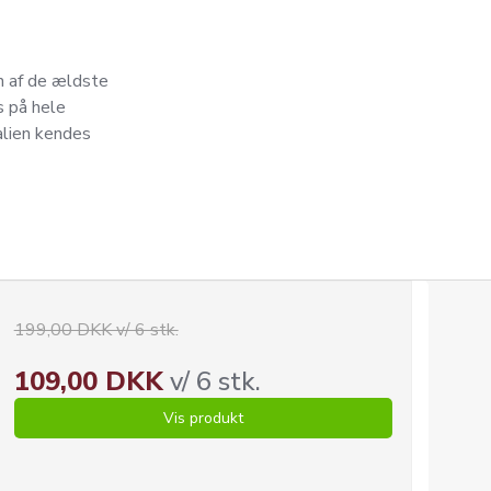
en af de ældste
s på hele
alien kendes
199,00 DKK v/ 6 stk.
109,00 DKK
v/ 6 stk.
Vis produkt