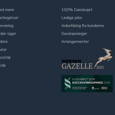
ed mere
100% Danskejet
etingelser
Ledige jobs
levering
Anbefaling fra kunderne
der siger
Gaveløsninger
dere
Arrangementer
vice
politik
itik