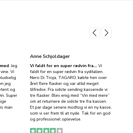
Anne Schjoldager
Jette
e med
. Jeg
Vi faldt for en super rødvin fra…
Vi
VIN M
vine. Vi
faldt for en super rødvin fra syditalien,
VIN M
ludselig
Nero Di Troja, TAGARO, købte hen over
velsma
en jeg
året flere flasker og var altid meget
vejled
etent og
tilfredse. Fra sidste sending kasserede vi
god ve
in. Super
tre flasker. Blev enig med “Vin med mere”
har a
lige
om at returnere de sidste tre fra kassen.
lytten
vis man
Et par dage senere modtog vi en ny kasse,
i forb
som vi ser frem til at nyde. Tak for en god
så meg
og professionel oplevelse.
den. D
to fyl
Ingen