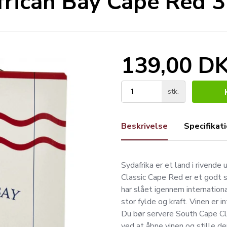
rican Bay Cape Red 3 
139,00 D
stk.
Beskrivelse
Specifikat
Sydafrika er et land i rivende
Classic Cape Red er et godt s
har slået igennem internation
stor fylde og kraft. Vinen er
Du bør servere South Cape Cl
ved at åbne vinen og stille de