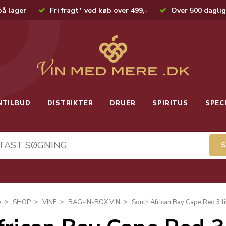
på lager
Fri fragt* ved køb over 499,-
Over 500 daglig
NTILBUD
DISTRIKTER
DRUER
SPIRITUS
SPEC
e
SHOP
VINE
BAG-IN-BOX VIN
South African Bay Cape Red 3 li