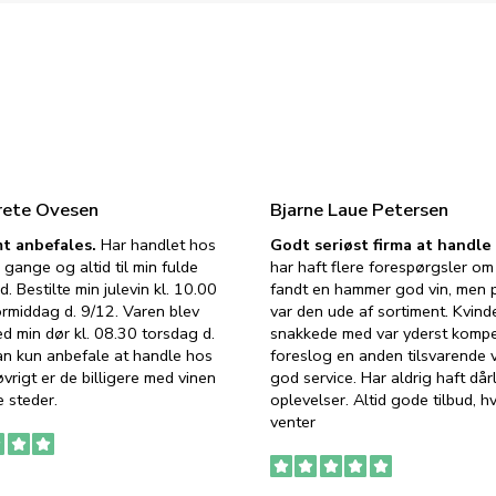
rete Ovesen
Bjarne Laue Petersen
t anbefales.
Har handlet hos
Godt seriøst firma at handl
 gange og altid til min fulde
har haft flere forespørgsler om 
d. Bestilte min julevin kl. 10.00
fandt en hammer god vin, men p
ormiddag d. 9/12. Varen blev
var den ude af sortiment. Kvind
ed min dør kl. 08.30 torsdag d.
snakkede med var yderst komp
an kun anbefale at handle hos
foreslog en anden tilsvarende v
vrigt er de billigere med vinen
god service. Har aldrig haft dår
 steder.
oplevelser. Altid gode tilbud, h
venter