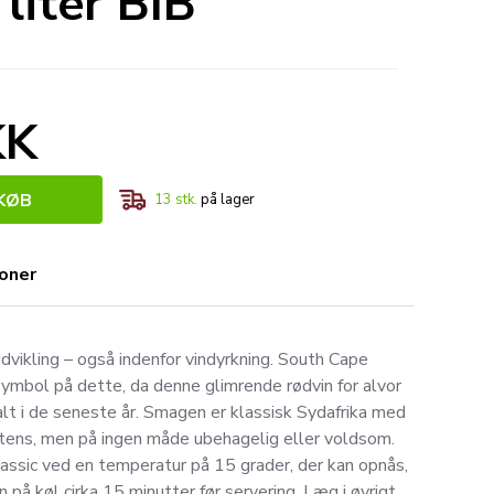
liter BIB
KK
KØB
13
stk.
på lager
ioner
 udvikling – også indenfor vindyrkning. South Cape
ymbol på dette, da denne glimrende rødvin for alvor
alt i de seneste år. Smagen er klassisk Sydafrika med
 intens, men på ingen måde ubehagelig eller voldsom.
assic ved en temperatur på 15 grader, der kan opnås,
n på køl cirka 15 minutter før servering. Læg i øvrigt