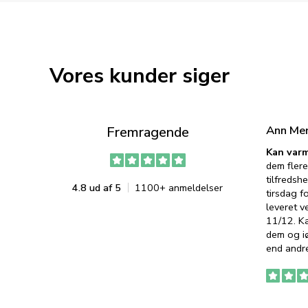
Vores kunder siger
Ann Me
Fremragende
Kan varm
dem flere
tilfredshe
4.8 ud af 5
1100+ anmeldelser
tirsdag f
leveret v
11/12. K
dem og iø
end andre