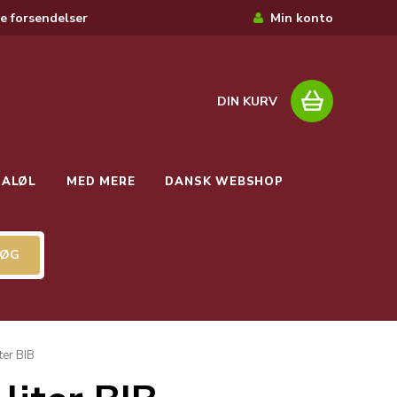
e forsendelser
Min konto
DIN KURV
IALØL
MED MERE
DANSK WEBSHOP
ter BIB