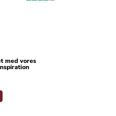
erstat
service
et med vores
nspiration