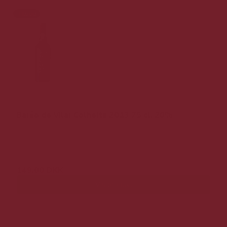
Tilbud
Barão de Vilar Colheita 2013 75 cl. 20%
249,00 DKK
149,00 DKK
Vis produkt