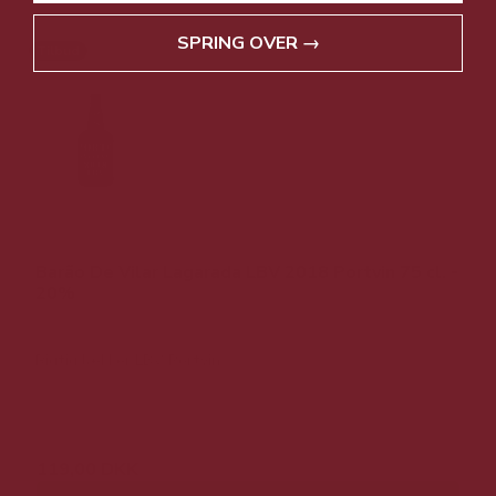
SPRING OVER →
Tilbud
Barão De Vilar Lagarada LBV 2018 Portvin 75 cl. -
20%
Rigtig lækker LBV Portvin
199,00 DKK
119,00 DKK