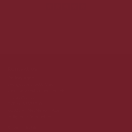
Kontakt os
Online/lager:
Sverigesvej 3, 6600 Vejen
kundeservice@vinmedmere.dk
Tlf.: 22991455
CVR nr. 35523510
©2025 VinMedMere.dk Alle
rettigheder forbeholdes
Se vores butik: