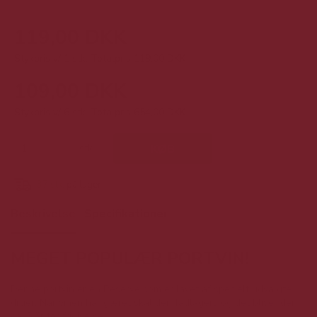
119,00 DKK
Stykpris v/ 1 stk.
Totalpris 119,00 DKK
109,00 DKK
Stykpris v/ 6 stk.
Totalpris 654,00 DKK
stk.
KØB
37
stk.
på lager
Beskrivelse
Specifikationer
MEGET POPULÆR PORTVIN!
Denne portvin er en Reserve som er lavet af specielt udvalgte
druer. Når vinen har gæret skal den fadlagers og det bliver den i
ca. 5 år før frigivelse.