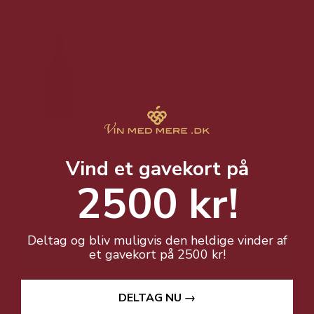
Lagarada 10 års Tawny Portvin 75 cl. 20%
Vind et gavekort på
2500 kr!
Fremragende 10 års Tawny!
Deltag og bliv muligvis den heldige vinder af
119,00 DKK
et gavekort på 2500 kr!
Vis produkt
DELTAG NU →