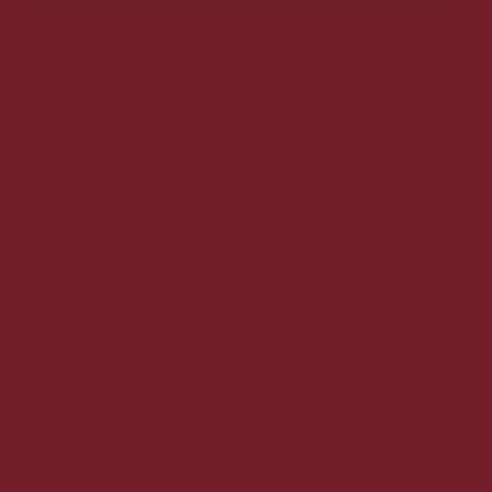
Vis produkt
Barão de Vilar Colheita 2007 75 cl. 20%
TOP årgang 2007 Colheita
209,00 DKK