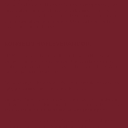
Denne Den Kongelige Livgardes Port har en meget flot dybrød
farve. Duften har noter af kirsebær og blommer. Vi har her at
gøre med en port der har en kompleks smag med flot struktur.
Eftersmagen af denne vin er elegant, lang og har en perfekt
balance mellem frugt og sødme.
KONGELIG HOFLEVERANDØR:
I 1960 fik Warre´s tildelt prædikatet "Kongelig Hofleverandør".
Gennem mange år har det været en tradition i Livgarden, at
vagtkommandøren byder sin afløser velkommen i et glas Warre´s
Den Kongelige Livgardes Port.
Denne kan nydes bare sådan efter et endt måltid, men er også
rigtig god sammen med chokolade desserter.
Vinhuset Warre´s blev grundlagt tilbage i 1670 og var dengang
det første britiske portvinsfirma etableret i Portugal. Dette vinhus
er dem der i sin tid skabte traditionerne bag britisk portvin.
I dag ejes og ledes vinhuset af Symington familien hvis portvins
traditioner går mere end 300 år tilbage i tiden. De er