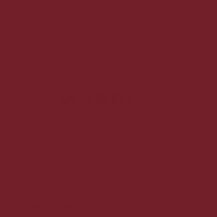
verdenskendte for deres portvin og husets Winemaker som er en
ud af 6 ansat er blevet udnævnt som ”Årets Winemaker” hele 6
gange ved den international Wine Challenge konkurrence.
Populære i samme kategori