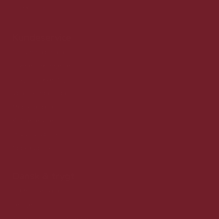
TRYK HER
Kundeservice
Om vin med mere
Handelsbetingelser
Fragt og levering
Vores kunder siger
Medarbejdere
Kundeservice
Privatlivspolitik
Cookiepolitik
Dansk & trygt
100% Danskejet
Ledige jobs
Anbefaling fra kunderne