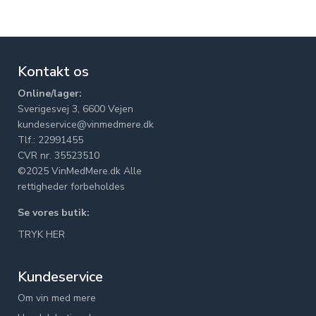
Kontakt os
Online/lager:
Sverigesvej 3, 6600 Vejen
kundeservice@vinmedmere.dk
Tlf.: 22991455
CVR nr. 35523510
©2025 VinMedMere.dk Alle
rettigheder forbeholdes
Se vores butik:
TRYK HER
Kundeservice
Om vin med mere