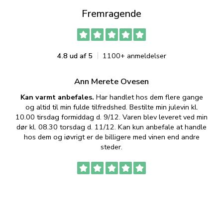
Fremragende
4.8 ud af 5
1100+ anmeldelser
Ann Merete Ovesen
Kan varmt anbefales.
Har handlet hos dem flere gange
og altid til min fulde tilfredshed. Bestilte min julevin kl.
f
10.00 tirsdag formiddag d. 9/12. Varen blev leveret ved min
p
dør kl. 08.30 torsdag d. 11/12. Kan kun anbefale at handle
hos dem og iøvrigt er de billigere med vinen end andre
t
steder.