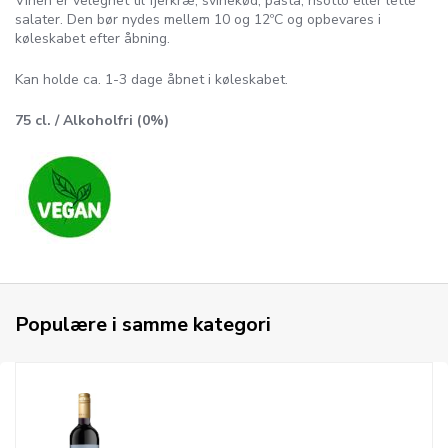
Vinen er velegnet til fjerkræ, svinekød, pasta, risotto eller lette
salater. Den bør nydes mellem 10 og 12ºC og opbevares i
køleskabet efter åbning.
Kan holde ca. 1-3 dage åbnet i køleskabet.
75 cl. / Alkoholfri (0%)
Populære i samme kategori