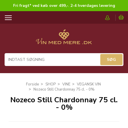
Fri fragt* ved køb over 499,-
.
2-4 hverdages levering
T
o
g
g
l
e
n
a
v
i
g
Forside
SHOP
VINE
VEGANSK VIN
a
Nozeco Still Chardonnay 75 cl. - 0%
t
Nozeco Still Chardonnay 75 cl.
i
- 0%
o
n