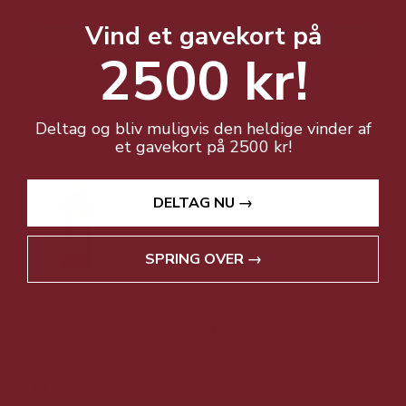
65,00 DKK
Vind et gavekort på
Vis produkt
2500 kr!
Deltag og bliv muligvis den heldige vinder af
et gavekort på 2500 kr!
DELTAG NU →
SPRING OVER →
9∙5∙8 Aperitif Spritz Aperitivo 75 cl. - 13%
77,95 DKK