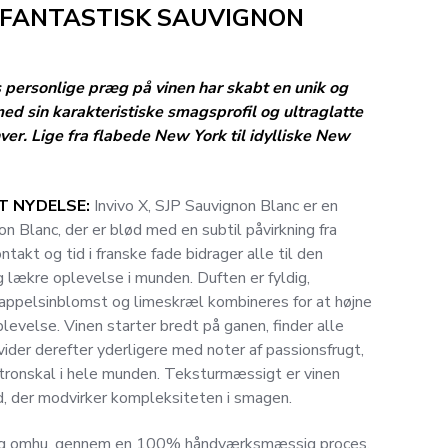
 FANTASTISK SAUVIGNON
s personlige præg på vinen har skabt en unik og
ed sin karakteristiske smagsprofil og ultraglatte
er. Lige fra flabede New York til idylliske New
T NYDELSE:
Invivo X, SJP Sauvignon Blanc er en
on Blanc, der er blød med en subtil påvirkning fra
takt og tid i franske fade bidrager alle til den
g lækre oplevelse i munden. Duften er fyldig,
appelsinblomst og limeskræl kombineres for at højne
levelse. Vinen starter bredt på ganen, finder alle
der derefter yderligere med noter af passionsfrugt,
tronskal i hele munden. Teksturmæssigt er vinen
d, der modvirker kompleksiteten i smagen.
 og omhu, gennem en 100% håndværksmæssig proces,