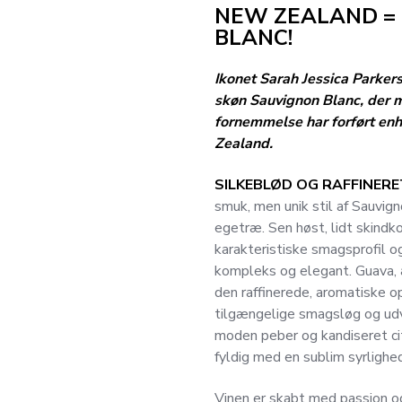
NEW ZEALAND =
BLANC!
Ikonet Sarah Jessica Parker
skøn Sauvignon Blanc, der m
fornemmelse har forført enhv
Zealand.
SILKEBLØD OG RAFFINERE
smuk, men unik stil af Sauvign
egetræ. Sen høst, lidt skindkon
karakteristiske smagsprofil o
kompleks og elegant. Guava, 
den raffinerede, aromatiske op
tilgængelige smagsløg og udvi
moden peber og kandiseret ci
fyldig med en sublim syrlighe
Vinen er skabt med passion