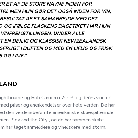
ER ET AF DE STORE NAVNE INDEN FOR
I. MEN HUN GØR DET OGSÅ INDEN FOR VIN,
 RESULTAT AF ET SAMARBEJDE MED DET
 OG IFØLGE FLASKENS BAGETIKET HAR HUN
I VINFREMSTILLINGEN. UNDER ALLE
 EN DEJLIG OG KLASSISK NEWZEALANDSK
FRUGT I DUFTEN OG MED EN LIFLIG OG FRISK
 OG LIME.”
ALAND
Lightbourne og Rob Camero i 2008, og deres vine er
ed priser og anerkendelser over hele verden. De har
med den verdensberømte amerikanske skuespillerinde
serien ”Sex and the City”, og de har sammen skabt
som har taget anmeldere og vinelskere med storm.