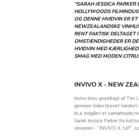
“SARAH JESSICA PARKER 
HOLLYWOODS FILMINDUSTR
OG DENNE HVIDVIN ER ET
NEWZEALANDSKE VINHUS.
RENT FAKTISK DELTAGET 
OMSTÆNDIGHEDER ER DET
HVIDVIN MED KÆRLIGHEDS
SMAG MED MODEN CITRUS
INVIVO X - NEW ZE
Invivo blev grundlagt af Tim 
gennem tiden blevet hædret m
bl.a. indgået et samarbejde 
Sarah Jessica Parker fra kult
vinserien - ”INVIVO X, SJP”, 