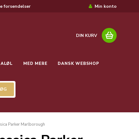
e forsendelser
Min konto
DIN KURV
IALØL
MED MERE
DANSK WEBSHOP
ssica Parker Marlborough