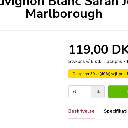
vignon Blanc Sarah J
Marlborough
119,00 D
Stykpris v/ 6 stk.
Totalpris 
Du sparer 80 kr (40%) vejl. pris
stk.
Beskrivelse
Specifikat