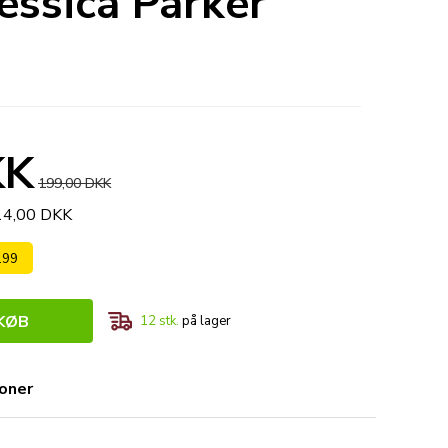
essica Parker
KK
199,00 DKK
714,00 DKK
 199
KØB
12
stk.
på lager
ioner