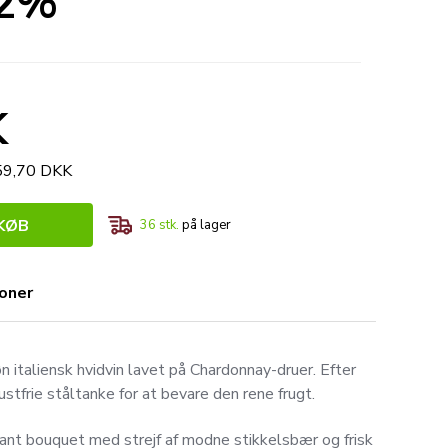
12%
K
359,70 DKK
KØB
36
stk.
på lager
ioner
 italiensk hvidvin lavet på Chardonnay-druer. Efter
ustfrie ståltanke for at bevare den rene frugt.
ant bouquet med strejf af modne stikkelsbær og frisk