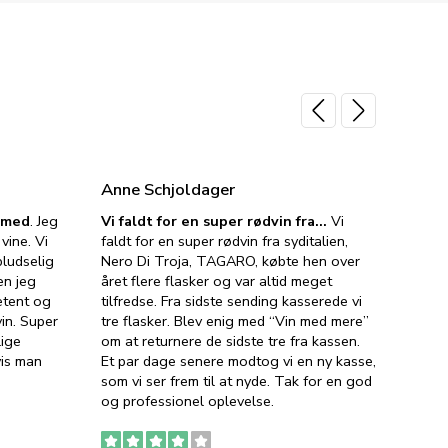
Anne Schjoldager
Jette
e med
. Jeg
Vi faldt for en super rødvin fra…
Vi
VIN M
vine. Vi
faldt for en super rødvin fra syditalien,
VIN M
ludselig
Nero Di Troja, TAGARO, købte hen over
velsma
en jeg
året flere flasker og var altid meget
vejled
etent og
tilfredse. Fra sidste sending kasserede vi
god ve
in. Super
tre flasker. Blev enig med “Vin med mere”
har a
lige
om at returnere de sidste tre fra kassen.
lytten
vis man
Et par dage senere modtog vi en ny kasse,
i forb
som vi ser frem til at nyde. Tak for en god
så meg
og professionel oplevelse.
den. D
to fyl
Ingen