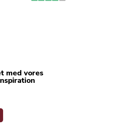
erstat
service
et med vores
nspiration