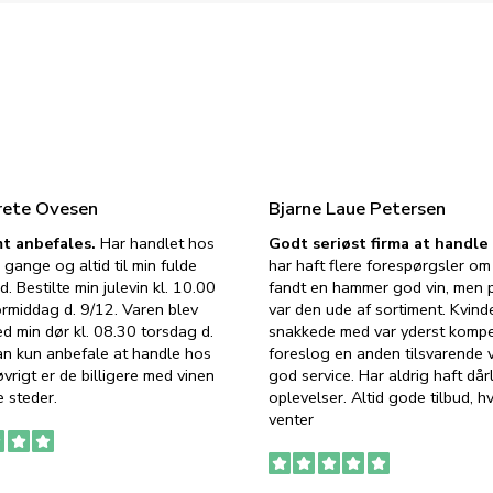
rete Ovesen
Bjarne Laue Petersen
t anbefales.
Har handlet hos
Godt seriøst firma at handl
 gange og altid til min fulde
har haft flere forespørgsler om 
d. Bestilte min julevin kl. 10.00
fandt en hammer god vin, men p
ormiddag d. 9/12. Varen blev
var den ude af sortiment. Kvind
ed min dør kl. 08.30 torsdag d.
snakkede med var yderst komp
an kun anbefale at handle hos
foreslog en anden tilsvarende v
vrigt er de billigere med vinen
god service. Har aldrig haft dår
 steder.
oplevelser. Altid gode tilbud, h
venter