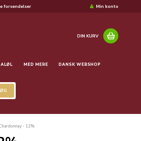
e forsendelser
Min konto
DIN KURV
IALØL
MED MERE
DANSK WEBSHOP
Chardonnay - 12%