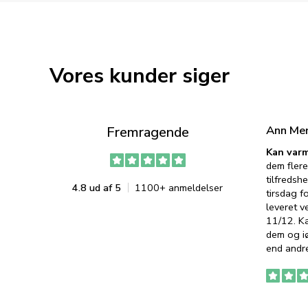
Vores kunder siger
Ann Me
Fremragende
Kan varm
dem flere
tilfredshe
4.8 ud af 5
1100+ anmeldelser
tirsdag f
leveret v
11/12. K
dem og iø
end andre