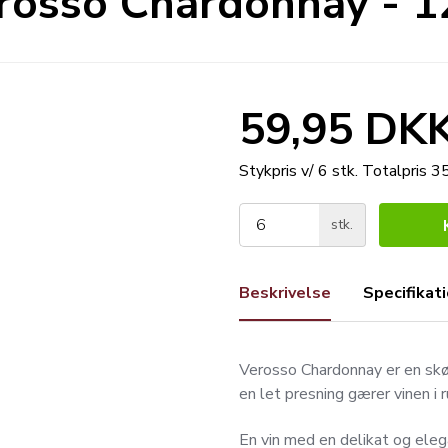
rosso Chardonnay - 
59,95 DK
Stykpris v/ 6 stk.
Totalpris 
stk.
Beskrivelse
Specifikat
Verosso Chardonnay er en skøn
en let presning gærer vinen i r
En vin med en delikat og eleg