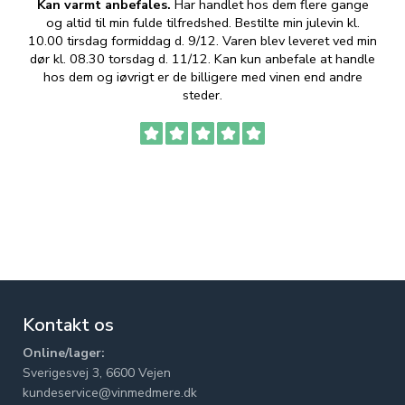
Kan varmt anbefales.
Har handlet hos dem flere gange
og altid til min fulde tilfredshed. Bestilte min julevin kl.
f
10.00 tirsdag formiddag d. 9/12. Varen blev leveret ved min
p
dør kl. 08.30 torsdag d. 11/12. Kan kun anbefale at handle
hos dem og iøvrigt er de billigere med vinen end andre
t
steder.
Kontakt os
Online/lager:
Sverigesvej 3, 6600 Vejen
kundeservice@vinmedmere.dk