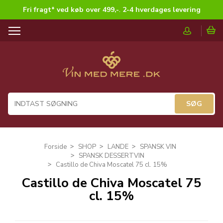
Fri fragt* ved køb over 499,-
.
2-4 hverdages levering
T
o
g
g
l
e
n
a
v
i
g
Forside
SHOP
LANDE
SPANSK VIN
a
SPANSK DESSERTVIN
t
Castillo de Chiva Moscatel 75 cl. 15%
i
Castillo de Chiva Moscatel 75
o
cl. 15%
n