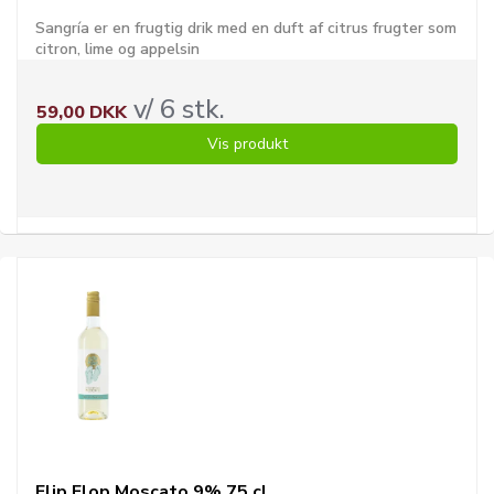
Sangría er en frugtig drik med en duft af citrus frugter som
citron, lime og appelsin
v/ 6 stk.
59,00 DKK
Vis produkt
Flip Flop Moscato 9% 75 cl.