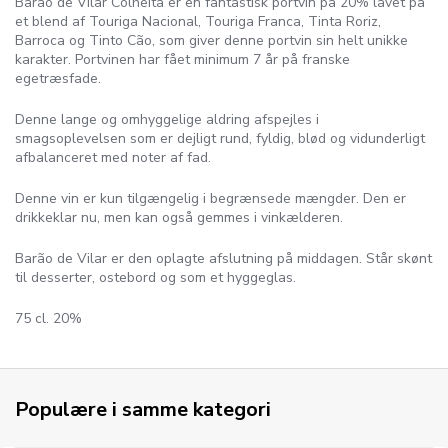
Barão de Vilar Colheita er en fantastisk portvin på 20% lavet på
et blend af Touriga Nacional, Touriga Franca, Tinta Roriz,
Barroca og Tinto Cão, som giver denne portvin sin helt unikke
karakter. Portvinen har fået minimum 7 år på franske
egetræsfade.
Denne lange og omhyggelige aldring afspejles i
smagsoplevelsen som er dejligt rund, fyldig, blød og vidunderligt
afbalanceret med noter af fad.
Denne vin er kun tilgængelig i begrænsede mængder. Den er
drikkeklar nu, men kan også gemmes i vinkælderen.
Barão de Vilar er den oplagte afslutning på middagen. Står skønt
til desserter, ostebord og som et hyggeglas.
75 cl. 20%
Populære i samme kategori