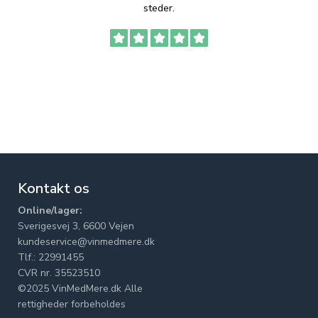
steder.
Kontakt os
Online/lager:
Sverigesvej 3, 6600 Vejen
kundeservice@vinmedmere.dk
Tlf.: 22991455
CVR nr. 35523510
©2025 VinMedMere.dk Alle
rettigheder forbeholdes