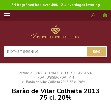
Fri fragt* ved køb over 499,-
.
2-4 hverdages levering
T
o
g
g
l
e
n
a
v
i
g
Forside
SHOP
LANDE
PORTUGISISK VIN
a
PORTUGISISK PORTVIN
t
Barão de Vilar Colheita 2013 75 cl. 20%
i
Barão de Vilar Colheita 2013
o
75 cl. 20%
n