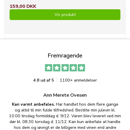
159,00 DKK
Vis produkt
Fremragende
4.8 ud af 5
1100+ anmeldelser
Ann Merete Ovesen
Kan varmt anbefales.
Har handlet hos dem flere gange
og altid til min fulde tilfredshed. Bestilte min julevin kl.
f
10.00 tirsdag formiddag d. 9/12. Varen blev leveret ved min
p
dør kl. 08.30 torsdag d. 11/12. Kan kun anbefale at handle
hos dem og iøvrigt er de billigere med vinen end andre
t