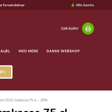
e forsendelser
Min konto
DIN KURV
IALØL
MED MERE
DANSK WEBSHOP
ort 2016 i trækasse 75 cl. - 20%