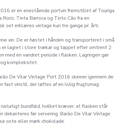
016 er en enestående portvin fremstillet af Touriga
a Roriz, Tinta Barroca og Tinto Cão fra en
k set erklæres vintage kun tre gange pr. årti.
nne vin. De er høstet i hånden og transporteret i små
n er lagret i store trækar og tappet efter omtrent 2
gen med en vandret periode i flasken. Lagringen gør
r og kompleksitet.
Barão De Vilar Vintage Port 2016 skinner igennem de
 fast vinstil, der løftes af en livlig frugtsmag.
aturligt bundfald, hvilket kræver, at flasken står
ter dekanteres før servering. Barão De Vilar Vintage
nse oste eller mørk chokolade.