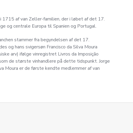
i 1715 af van Zeller-familien, der i løbet af det 17.
ige og centrale Europa til Spanien og Portugal.
ranchen stammer fra begyndelsen af ​​det 17.
des og hans svigersøn Francisco da Silva Moura
siske arv) ifølge vinregistret Livros da Imposição
som de største vinhandlere på dette tidspunkt. Jorge
lva Moura er de første kendte medlemmer af van