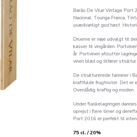
Barão De Vilar Vintage Port 2
Nacional, Touriga Franca, Tint
usædvanligt god høst. Historis
Druerne er nøje udvalgt til de
kasser til vingården. Portvine
år. Portvinen afslutter lagrin
vinen blød og tilfører struktu
De strukturerede tanniner i 
kraftfulde frugtnoter. Det er en
Overdådig, kraftig og moden.
Under flaskelagringen dannes n
oprejst i flere timer og deref
Port 2016 er perfekt til inte
75 cl. / 20
%