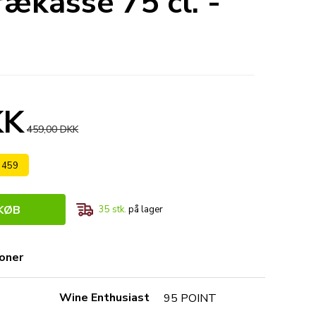
rækasse 75 cl. -
KK
459,00 DKK
s 459
KØB
35
stk.
på lager
ioner
Wine Enthusiast
95 POINT