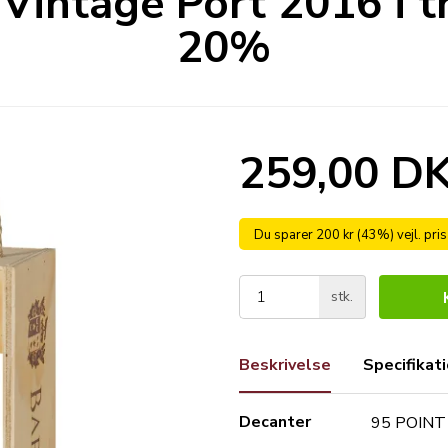
Vintage Port 2016 i t
20%
259,00 D
Du sparer 200 kr (43%) vejl. pri
stk.
Beskrivelse
Specifikat
Decanter
95 POINT