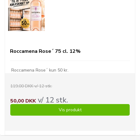
Roccamena Rose´ 75 cl. 12%
Roccamena Rose´ kun 50 kr.
119,00 DKK v/ 12 stk.
v/ 12 stk.
50,00 DKK
Vis produkt