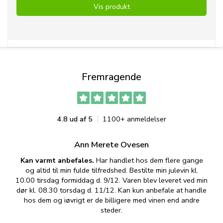
Vis produkt
Fremragende
4.8 ud af 5
1100+ anmeldelser
Ann Merete Ovesen
Kan varmt anbefales.
Har handlet hos dem flere gange
og altid til min fulde tilfredshed. Bestilte min julevin kl.
f
10.00 tirsdag formiddag d. 9/12. Varen blev leveret ved min
p
dør kl. 08.30 torsdag d. 11/12. Kan kun anbefale at handle
hos dem og iøvrigt er de billigere med vinen end andre
t
steder.