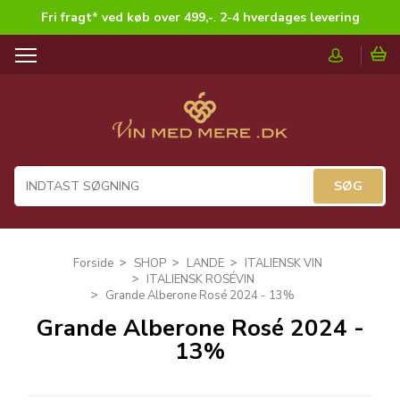
Fri fragt* ved køb over 499,-
.
2-4 hverdages levering
T
o
g
g
l
e
n
a
v
i
g
Forside
SHOP
LANDE
ITALIENSK VIN
a
ITALIENSK ROSÉVIN
t
Grande Alberone Rosé 2024 - 13%
i
Grande Alberone Rosé 2024 -
o
13%
n