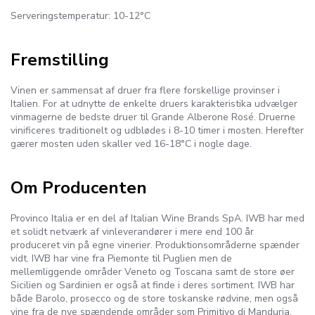
Serveringstemperatur: 10-12°C
Fremstilling
Vinen er sammensat af druer fra flere forskellige provinser i
Italien. For at udnytte de enkelte druers karakteristika udvælger
vinmagerne de bedste druer til Grande Alberone Rosé. Druerne
vinificeres traditionelt og udblødes i 8-10 timer i mosten. Herefter
gærer mosten uden skaller ved 16-18°C i nogle dage.
Om Producenten
Provinco Italia er en del af Italian Wine Brands SpA. IWB har med
et solidt netværk af vinleverandører i mere end 100 år
produceret vin på egne vinerier. Produktionsområderne spænder
vidt. IWB har vine fra Piemonte til Puglien men de
mellemliggende områder Veneto og Toscana samt de store øer
Sicilien og Sardinien er også at finde i deres sortiment. IWB har
både Barolo, prosecco og de store toskanske rødvine, men også
vine fra de nye spændende områder som Primitivo di Manduria.