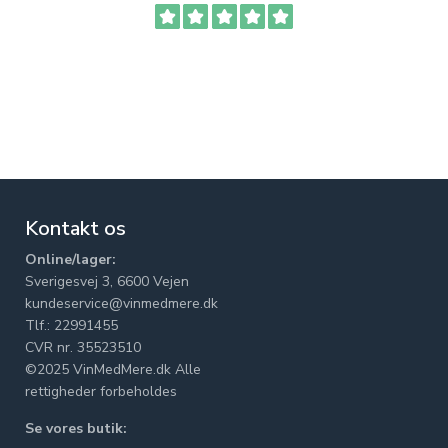
Kontakt os
Online/lager:
Sverigesvej 3, 6600 Vejen
kundeservice@vinmedmere.dk
Tlf.: 22991455
CVR nr. 35523510
©2025 VinMedMere.dk Alle
rettigheder forbeholdes
Se vores butik: