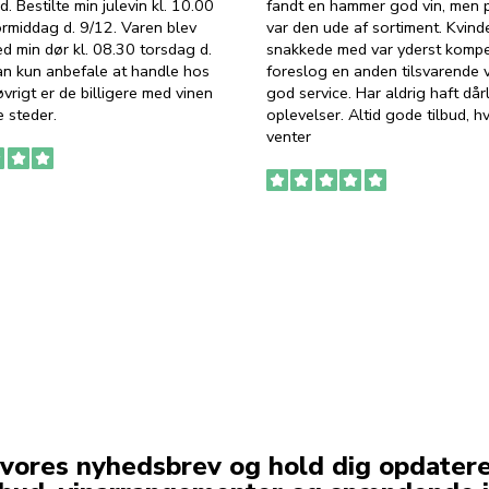
d. Bestilte min julevin kl. 10.00
fandt en hammer god vin, men p
ormiddag d. 9/12. Varen blev
var den ude af sortiment. Kvind
ed min dør kl. 08.30 torsdag d.
snakkede med var yderst komp
an kun anbefale at handle hos
foreslog en anden tilsvarende v
vrigt er de billigere med vinen
god service. Har aldrig haft dår
 steder.
oplevelser. Altid gode tilbud, h
venter
 vores nyhedsbrev og hold dig opdater