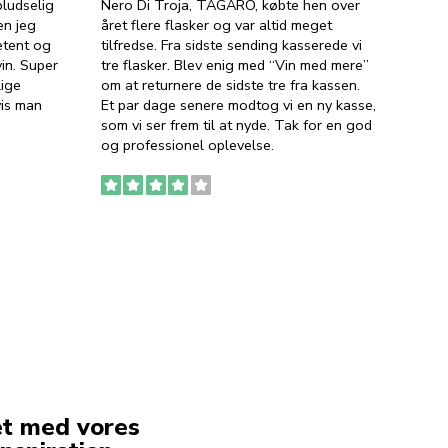
ludselig
Nero Di Troja, TAGARO, købte hen over
velsma
en jeg
året flere flasker og var altid meget
vejled
etent og
tilfredse. Fra sidste sending kasserede vi
god ve
in. Super
tre flasker. Blev enig med “Vin med mere”
har a
lige
om at returnere de sidste tre fra kassen.
lytten
vis man
Et par dage senere modtog vi en ny kasse,
i forb
som vi ser frem til at nyde. Tak for en god
så meg
og professionel oplevelse.
den. D
to fyl
Ingen
erstat
service
et med vores