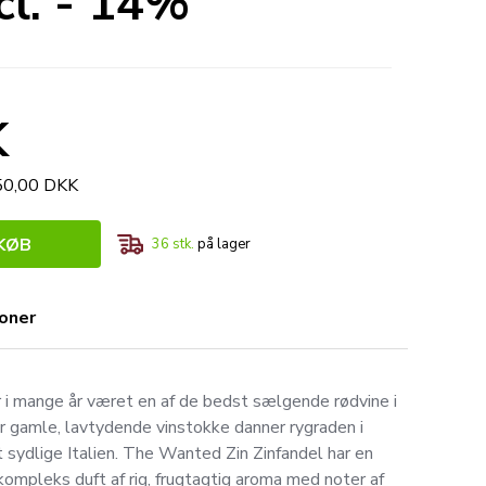
cl. - 14%
K
450,00 DKK
KØB
36
stk.
på lager
ioner
 i mange år været en af de bedst sælgende rødvine i
r gamle, lavtydende vinstokke danner rygraden i
sydlige Italien. The Wanted Zin Zinfandel har en
kompleks duft af rig, frugtagtig aroma med noter af