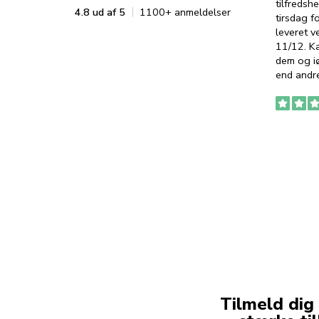
tilfredshe
4.8 ud af 5
1100+ anmeldelser
tirsdag f
leveret v
11/12. K
dem og iø
end andre
Tilmeld dig