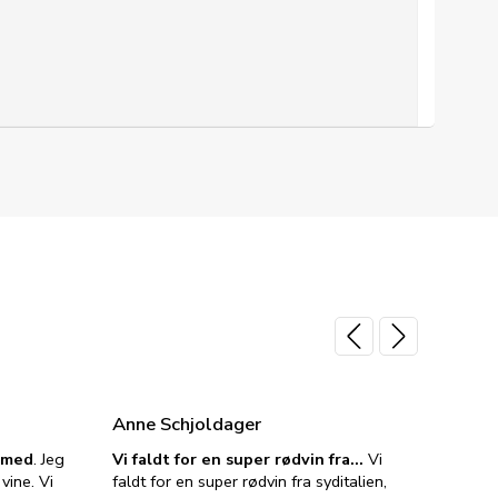
Anne Schjoldager
Jette
e med
. Jeg
Vi faldt for en super rødvin fra…
Vi
VIN M
vine. Vi
faldt for en super rødvin fra syditalien,
VIN M