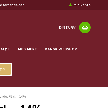
e forsendelser
Min konto
DIN KURV
IALØL
MED MERE
DANSK WEBSHOP
andel 75 cl. - 14%