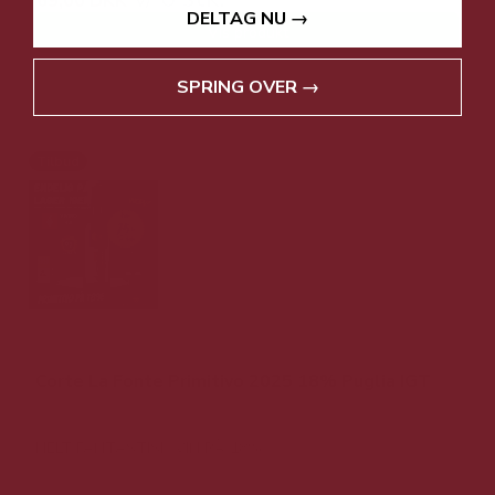
69,00 DKK
DELTAG NU →
Vis produkt
SPRING OVER →
Tilbud
Corte La Fonte Primitivo 2025 18% Puglia IGT
HELT FANTASTISK VIN PÅ 18%