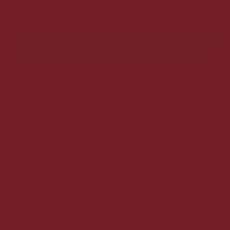
219,00 DKK v/ 6 stk.
v/ 6 stk.
75,00 DKK
Vis produkt
Primitivo SOLONE 2024 på 17%