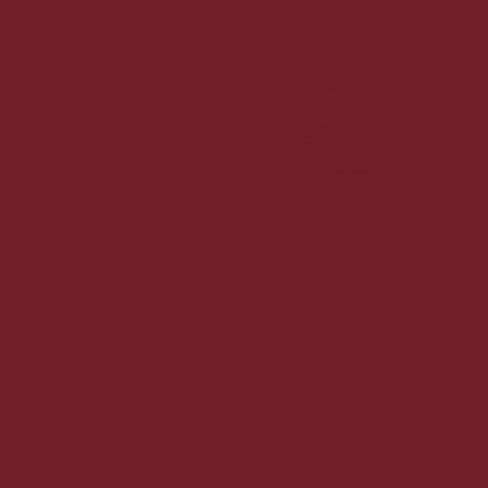
Sartirano-familien begyndte deres ønologiske aktivitet i 1871 og i
dag kombinerer de tradition med moderne teknikker for at
producere fremragende udformede årgangsvine. Vingården
drives af fætrene Paolo og Guido Sartirano, og vinene fra San
Silvestro sælges i hele Italien og i udlandet. Siden 1988 har
Tenuta Arnulfo Costa di Bussia-ejendommen i området Monforte
d'Alba også tilhørt Sartirano-familien, og i 2002 overtog de også
Tenuta Ghercina-ejendommen, som omfatter vinmarker i
landsbyerne Barolo og Novello, hvor virksomhedens
hovedkvarter er nu placeret.