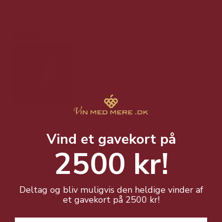
Tilbud
4,3 på VIVINO Malbec di Zio Mario 2025 14%
Vind et gavekort på
2500 kr!
ONKEL MARIOS MALBEC - DEN FØRSTE MALBEC
NOGENSINDE PLANTET I PUGLIA
Deltag og bliv muligvis den heldige vinder af
et gavekort på 2500 kr!
159,00 DKK v/ 6 stk.
v/ 6 stk.