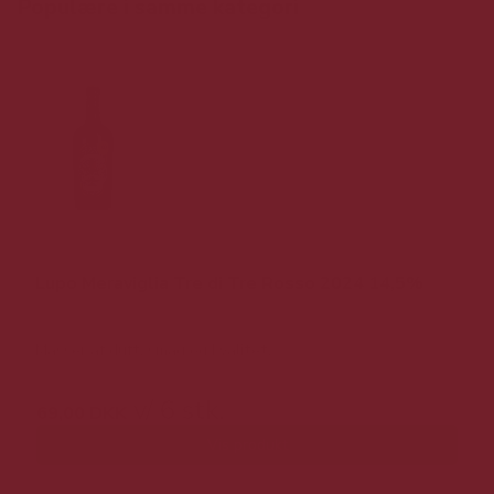
Populære i samme kategori
Lupo Meraviglia Tre di Tre Rosso 2024 14,5%
Masser af duft, smag og kvalitet.
v/ 6 stk.
69,00 DKK
Vis produkt