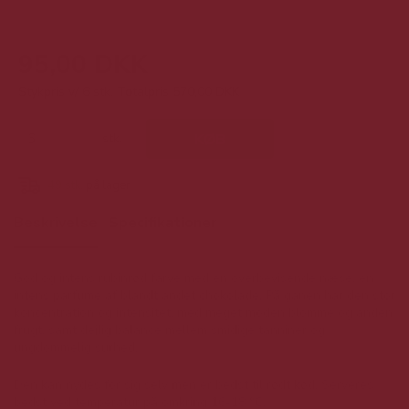
95,00 DKK
Stykpris v/ 6 stk.
Totalpris 570,00 DKK
stk.
KØB
49
stk.
på lager
Beskrivelse
Specifikationer
God og intens rubinrød farve med en overbevisende næse, en
intens parfume af blandt andet chokolade. På ganen har den stor
koncentration og intensitet, med meget moden blomme og anden
frugt, samt dejlig balance mellem smidige tanniner og
ungdommelig surhed.
Den kan nydes for sig selv men er bedst til rødt kød. Serveres
bedst ved temperatur på omkring 16-18 °C.