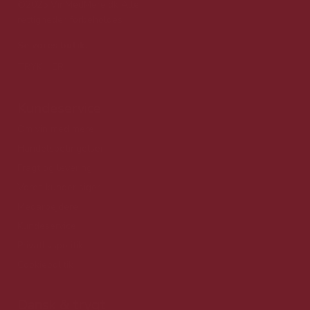
©2025 VinMedMere.dk Alle
rettigheder forbeholdes
Se vores butik:
TRYK HER
Kundeservice
Om vin med mere
Handelsbetingelser
Fragt og levering
Vores kunder siger
Medarbejdere
Kundeservice
Privatlivspolitik
Cookiepolitik
Dansk & trygt