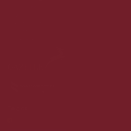
100% Danskejet
Ledige jobs
Anbefaling fra kunderne
Gaveløsninger
Arrangementer
Følg os