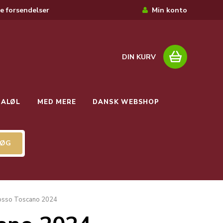
e forsendelser
Min konto
DIN KURV
IALØL
MED MERE
DANSK WEBSHOP
Rosso Toscano 2024