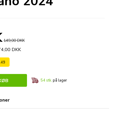
cano 2024
K
149,00 DKK
474,00 DKK
 149
KØB
54
stk.
på lager
ioner