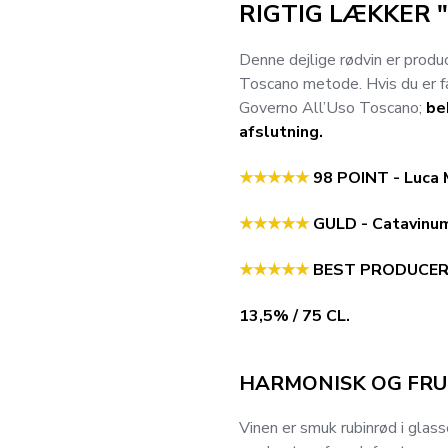
RIGTIG LÆKKER 
Denne dejlige rødvin er produ
Toscano metode. Hvis du er fa
Governo All’Uso Toscano;
be
afslutning.
★★
★
★
★
98 POINT - Luca 
★★
★
★
★
GULD - Catavinum
★★
★
★
★
BEST PRODUCER -
13,5% / 75 CL.
HARMONISK OG FRU
Vinen er smuk rubinrød i glas