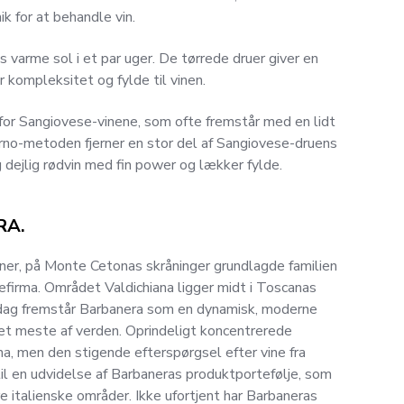
 for at behandle vin.
 varme sol i et par uger. De tørrede druer giver en
r kompleksitet og fylde til vinen.
or Sangiovese-vinene, som ofte fremstår med en lidt
erno-metoden fjerner en stor del af Sangiovese-druens
g dejlig rødvin med fin power og lækker fylde.
RA.
ørner, på Monte Cetonas skråninger grundlagde familien
efirma. Området Valdichiana ligger midt i Toscanas
 dag fremstår Barbanera som en dynamisk, moderne
et meste af verden. Oprindeligt koncentrerede
na, men den stigende efterspørgsel efter vine fra
 til en udvidelse af Barbaneras produktportefølje, som
e italienske områder. Ikke ufortjent har Barbaneras