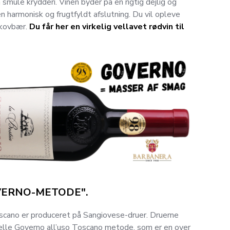
smule krydderi. Vinen byder på en rigtig dejlig og
 harmonisk og frugtfyldt afslutning. Du vil opleve
skovbær.
Du får her en virkelig vellavet rødvin til
VERNO-METODE".
scano er produceret på Sangiovese-druer. Druerne
nelle Governo all’uso Toscano metode, som er en over