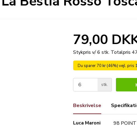
La Bestia Rosso Tos
79,00 DK
Stykpris v/ 6 stk.
Totalpris 
Du sparer 70 kr (46%) vejl. pris
stk.
Beskrivelse
Specifikat
Luca Maroni
98 POINT