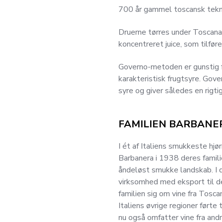
700 år gammel toscansk teknik
Druerne tørres under Toscanas
koncentreret juice, som tilføre
Governo-metoden er gunstig f
karakteristisk frugtsyre. Gov
syre og giver således en rigti
FAMILIEN BARBANE
I ét af Italiens smukkeste hj
Barbanera i 1938 deres famili
åndeløst smukke landskab. I
virksomhed med eksport til d
familien sig om vine fra Tosca
Italiens øvrige regioner førte
nu også omfatter vine fra andr