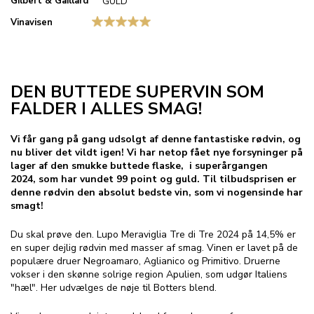
Gilbert & Gaillard
GULD
Vinavisen
DEN BUTTEDE SUPERVIN SOM
FALDER I ALLES SMAG!
Vi får gang på gang udsolgt af denne fantastiske rødvin, og
nu bliver det vildt igen! Vi har netop fået nye forsyninger på
lager af den smukke buttede flaske, i superårgangen
2024, som har vundet 99 point og guld. Til tilbudsprisen er
denne rødvin den absolut bedste vin, som vi nogensinde har
smagt!
Du skal prøve den. Lupo Meraviglia Tre di Tre 2024 på 14,5% er
en super dejlig rødvin med masser af smag. Vinen er lavet på de
populære druer Negroamaro, Aglianico og Primitivo. Druerne
vokser i den skønne solrige region Apulien, som udgør Italiens
"hæl". Her udvælges de nøje til Botters blend.