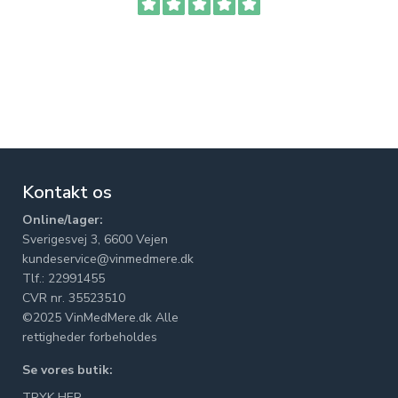
Kontakt os
Online/lager:
Sverigesvej 3, 6600 Vejen
kundeservice@vinmedmere.dk
Tlf.: 22991455
CVR nr. 35523510
©2025 VinMedMere.dk Alle
rettigheder forbeholdes
Se vores butik:
TRYK HER