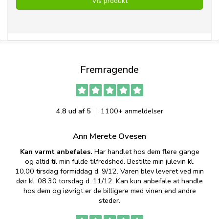
Vis produkt
Fremragende
4.8 ud af 5
1100+ anmeldelser
Ann Merete Ovesen
Kan varmt anbefales.
Har handlet hos dem flere gange
og altid til min fulde tilfredshed. Bestilte min julevin kl.
f
10.00 tirsdag formiddag d. 9/12. Varen blev leveret ved min
p
dør kl. 08.30 torsdag d. 11/12. Kan kun anbefale at handle
hos dem og iøvrigt er de billigere med vinen end andre
t
steder.