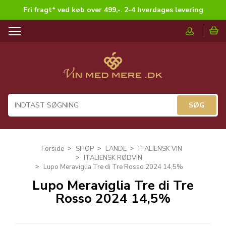
Fri fragt* ved køb over 499,-
.
2-4 hverdages levering
T
o
g
g
l
e
n
a
v
i
g
Forside
SHOP
LANDE
ITALIENSK VIN
a
ITALIENSK RØDVIN
t
Lupo Meraviglia Tre di Tre Rosso 2024 14,5%
i
Lupo Meraviglia Tre di Tre
o
Rosso 2024 14,5%
n