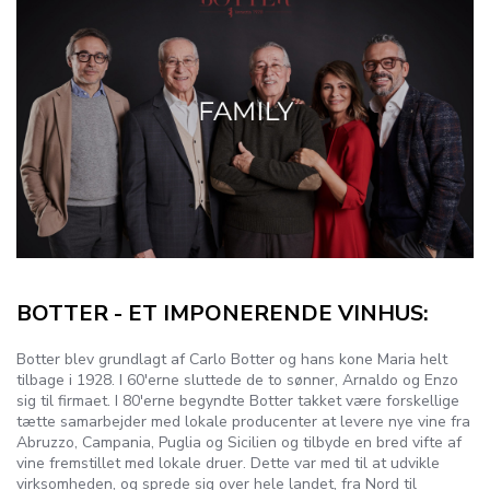
BOTTER - ET IMPONERENDE VINHUS:
Botter blev grundlagt af Carlo Botter og hans kone Maria helt
tilbage i 1928. I 60'erne sluttede de to sønner, Arnaldo og Enzo
sig til firmaet. I 80'erne begyndte Botter takket være forskellige
tætte samarbejder med lokale producenter at levere nye vine fra
Abruzzo, Campania, Puglia og Sicilien og tilbyde en bred vifte af
vine fremstillet med lokale druer. Dette var med til at udvikle
virksomheden, og sprede sig over hele landet, fra Nord til