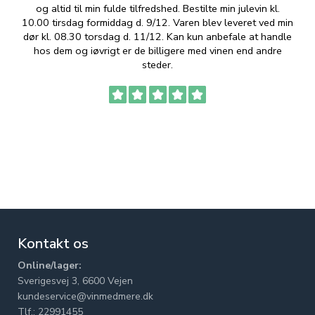
og altid til min fulde tilfredshed. Bestilte min julevin kl.
f
10.00 tirsdag formiddag d. 9/12. Varen blev leveret ved min
p
dør kl. 08.30 torsdag d. 11/12. Kan kun anbefale at handle
hos dem og iøvrigt er de billigere med vinen end andre
t
steder.
Kontakt os
Online/lager:
Sverigesvej 3, 6600 Vejen
kundeservice@vinmedmere.dk
Tlf.: 22991455