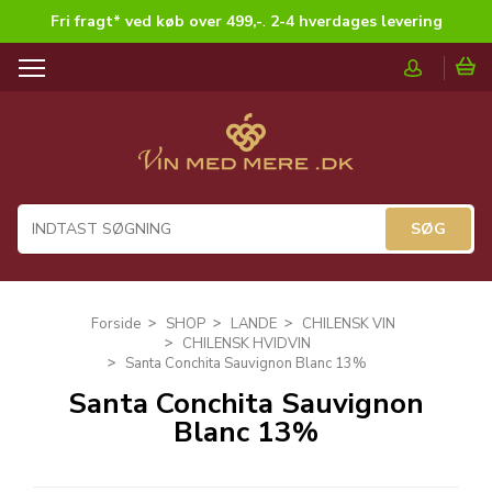
Fri fragt* ved køb over 499,-
.
2-4 hverdages levering
T
o
g
g
l
e
n
a
v
i
g
Forside
SHOP
LANDE
CHILENSK VIN
a
CHILENSK HVIDVIN
t
Santa Conchita Sauvignon Blanc 13%
i
Santa Conchita Sauvignon
o
Blanc 13%
n