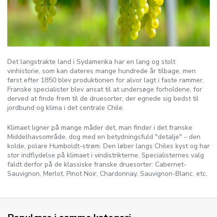
Det langstrakte land i Sydamerika har en lang og stolt
vinhistorie, som kan dateres mange hundrede år tilbage, men
først efter 1850 blev produktionen for alvor lagt i faste rammer.
Franske specialister blev ansat til at undersøge forholdene, for
derved at finde frem til de druesorter, der egnede sig bedst til
jordbund og klima i det centrale Chile.
Klimaet ligner på mange måder det, man finder i det franske
Middelhavsområde, dog med en betydningsfuld "detalje" - den
kolde, polare Humboldt-strøm. Den løber langs Chiles kyst og har
stor indflydelse på klimaet i vindistrikterne. Specialisternes valg
faldt derfor på de klassiske franske druesorter: Cabernet-
Sauvignon, Merlot, Pinot Noir, Chardonnay, Sauvignon-Blanc, etc.