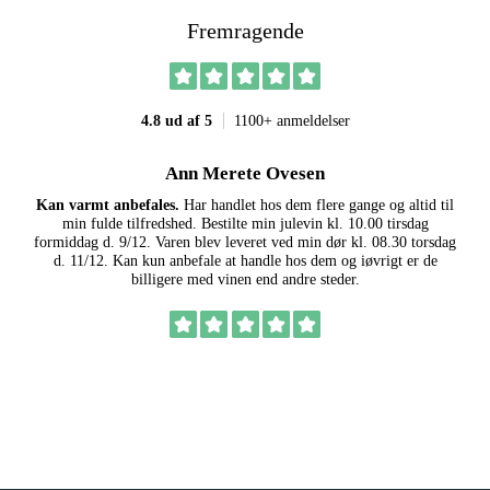
Fremragende
4.8 ud af 5
1100+ anmeldelser
Ann Merete Ovesen
Kan varmt anbefales.
Har handlet hos dem flere gange og altid til
God
min fulde tilfredshed. Bestilte min julevin kl. 10.00 tirsdag
om 
formiddag d. 9/12. Varen blev leveret ved min dør kl. 08.30 torsdag
d. 11/12. Kan kun anbefale at handle hos dem og iøvrigt er de
for
billigere med vinen end andre steder.