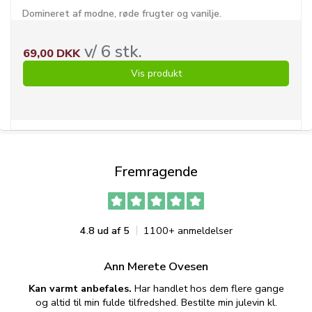
Domineret af modne, røde frugter og vanilje.
v/ 6 stk.
69,00 DKK
Vis produkt
Fremragende
4.8 ud af 5
1100+ anmeldelser
Ann Merete Ovesen
Kan varmt anbefales.
Har handlet hos dem flere gange
og altid til min fulde tilfredshed. Bestilte min julevin kl.
f