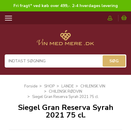
Fri fragt* ved køb over 499,-
.
2-4 hverdages levering
T
o
g
g
l
e
n
a
v
i
g
Forside
SHOP
LANDE
CHILENSK VIN
a
CHILENSK RØDVIN
t
Siegel Gran Reserva Syrah 2021 75 cl.
i
Siegel Gran Reserva Syrah
o
2021 75 cl.
n