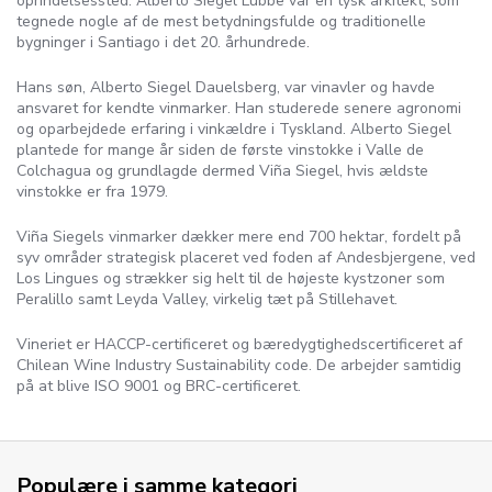
oprindelsessted. Alberto Siegel Lubbe var en tysk arkitekt, som
tegnede nogle af de mest betydningsfulde og traditionelle
bygninger i Santiago i det 20. århundrede.
Hans søn, Alberto Siegel Dauelsberg, var vinavler og havde
ansvaret for kendte vinmarker. Han studerede senere agronomi
og oparbejdede erfaring i vinkældre i Tyskland. Alberto Siegel
plantede for mange år siden de første vinstokke i Valle de
Colchagua og grundlagde dermed Viña Siegel, hvis ældste
vinstokke er fra 1979.
Viña Siegels vinmarker dækker mere end 700 hektar, fordelt på
syv områder strategisk placeret ved foden af Andesbjergene, ved
Los Lingues og strækker sig helt til de højeste kystzoner som
Peralillo samt Leyda Valley, virkelig tæt på Stillehavet.
Vineriet er HACCP-certificeret og bæredygtighedscertificeret af
Chilean Wine Industry Sustainability code. De arbejder samtidig
på at blive ISO 9001 og BRC-certificeret.
Populære i samme kategori