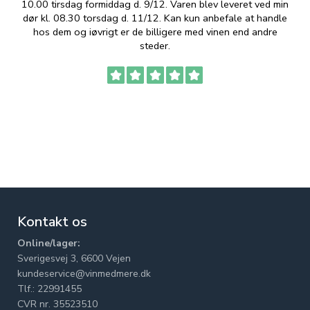
10.00 tirsdag formiddag d. 9/12. Varen blev leveret ved min
p
dør kl. 08.30 torsdag d. 11/12. Kan kun anbefale at handle
hos dem og iøvrigt er de billigere med vinen end andre
t
steder.
Kontakt os
Online/lager:
Sverigesvej 3, 6600 Vejen
kundeservice@vinmedmere.dk
Tlf.: 22991455
CVR nr. 35523510