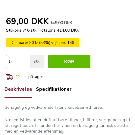
69,00 DKK
149,00 DKK
Stykpris v/ 6 stk.
Totalpris 414,00 DKK
Du sparer 80 kr (53%) vejl. pris 149
stk.
KØB
12
stk.
på lager
Beskrivelse
Specifikationer
Behagelig og vedvarende Intens kirsebærrød farve.
Næsen fyldes af en duft af tørret figner, blåbær, sort peber og et
let røget touch. I munden har vinen en behagelig tannisk struktur
med en vedvarende eftersmag.