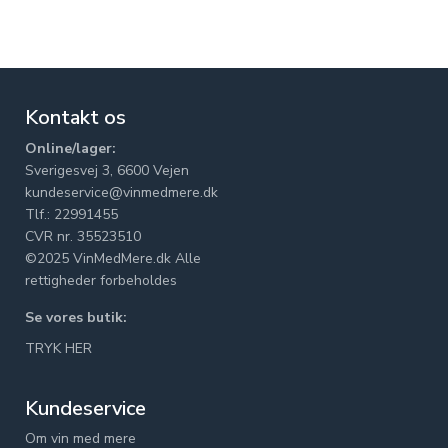
Kontakt os
Online/lager:
Sverigesvej 3, 6600 Vejen
kundeservice@vinmedmere.dk
Tlf.: 22991455
CVR nr. 35523510
©2025 VinMedMere.dk Alle
rettigheder forbeholdes
Se vores butik:
TRYK HER
Kundeservice
Om vin med mere