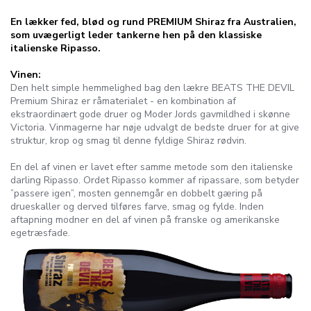
En lækker fed, blød og rund PREMIUM Shiraz fra Australien,
som uvægerligt leder tankerne hen på den klassiske
italienske Ripasso.
Vinen:
Den helt simple hemmelighed bag den lækre BEATS THE DEVIL
Premium Shiraz er råmaterialet - en kombination af
ekstraordinært gode druer og Moder Jords gavmildhed i skønne
Victoria. Vinmagerne har nøje udvalgt de bedste druer for at give
struktur, krop og smag til denne fyldige Shiraz rødvin.
En del af vinen er lavet efter samme metode som den italienske
darling Ripasso. Ordet Ripasso kommer af ripassare, som betyder
”passere igen”, mosten gennemgår en dobbelt gæring på
drueskaller og derved tilføres farve, smag og fylde. Inden
aftapning modner en del af vinen på franske og amerikanske
egetræsfade.