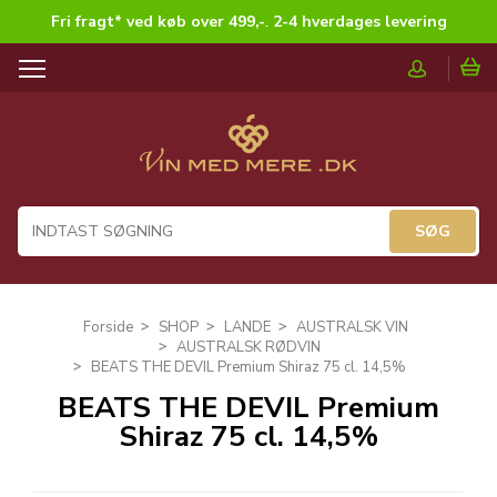
Fri fragt* ved køb over 499,-
.
2-4 hverdages levering
T
o
g
g
l
e
n
a
v
i
g
Forside
SHOP
LANDE
AUSTRALSK VIN
a
AUSTRALSK RØDVIN
t
BEATS THE DEVIL Premium Shiraz 75 cl. 14,5%
i
BEATS THE DEVIL Premium
o
Shiraz 75 cl. 14,5%
n