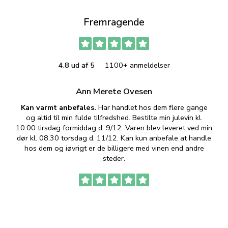
Fremragende
4.8 ud af 5
1100+ anmeldelser
Ann Merete Ovesen
Kan varmt anbefales.
Har handlet hos dem flere gange
og altid til min fulde tilfredshed. Bestilte min julevin kl.
f
10.00 tirsdag formiddag d. 9/12. Varen blev leveret ved min
p
dør kl. 08.30 torsdag d. 11/12. Kan kun anbefale at handle
hos dem og iøvrigt er de billigere med vinen end andre
t
steder.