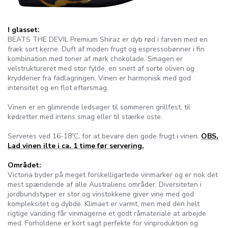
I glasset:
BEATS THE DEVIL Premium Shiraz er dyb rød i farven med en
fræk sort kerne. Duft af moden frugt og espressobønner i fin
kombination med toner af mørk chokolade. Smagen er
velstruktureret med stor fylde, en snert af sorte oliven og
krydderier fra fadlagringen. Vinen er harmonisk med god
intensitet og en flot eftersmag.
Vinen er en glimrende ledsager til sommeren grillfest, til
kødretter med intens smag eller til stærke oste.
Serveres ved 16-18ºC, for at bevare den gode frugt i vinen.
OBS.
Lad vinen ilte i ca. 1 time før servering.
Området:
Victoria byder på meget forskelligartede vinmarker og er nok det
mest spændende af alle Australiens områder. Diversiteten i
jordbundstyper er stor og vinstokkene giver vine med god
kompleksitet og dybde. Klimaet er varmt, men med den helt
rigtige vanding får vinmagerne et godt råmateriale at arbejde
med. Forholdene er kort sagt perfekte for vinproduktion og