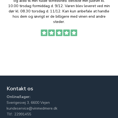
og altid til min fulde tilfredshed. Bestilte min julevin kl.
f
10.00 tirsdag formiddag d. 9/12. Varen blev leveret ved min
p
dør kl. 08.30 torsdag d. 11/12. Kan kun anbefale at handle
hos dem og iøvrigt er de billigere med vinen end andre
t
steder.
Kontakt os
Online/lager:
Sverigesvej 3, 6600 Vejen
kundeservice@vinmedmere.dk
Tlf.: 22991455