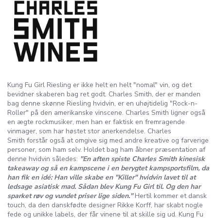
Kung Fu Girl Riesling er ikke helt en helt "nomal" vin, og det
bevidner skaberen bag ret godt. Charles Smith, der er manden
bag denne skønne Riesling hvidvin, er en uhøjtidelig "Rock-n-
Roller" på den amerikanske vinscene. Charles Smith ligner også
en ægte rockmusiker, men han er faktisk en fremragende
vinmager, som har høstet stor anerkendelse. Charles
Smith forstår også at omgive sig med andre kreative og farverige
personer, som ham selv. Holdet bag ham åbner præsentation af
denne hvidvin således:
"En aften spiste Charles Smith kinesisk
takeaway og så en kampscene i en berygtet kampsportsfilm, da
han fik en idé: Han ville skabe en "Killer" hvidvin lavet til at
ledsage asiatisk mad. Sådan blev Kung Fu Girl til. Og den har
sparket røv og vundet priser lige siden."
Hertil kommer et dansk
touch, da den danskfødte designer Rikke Korff, har skabt nogle
fede og unikke labels, der får vinene til at skille sig ud. Kung Fu