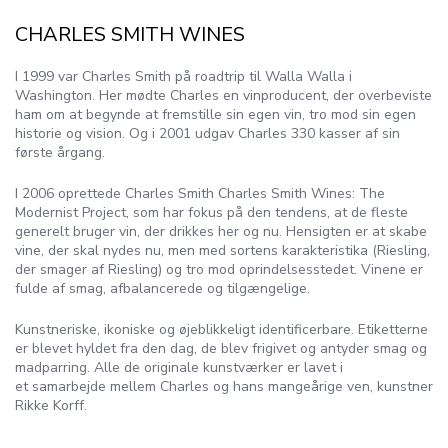
CHARLES SMITH WINES
I 1999 var Charles Smith på roadtrip til Walla Walla i
Washington. Her mødte Charles en vinproducent, der overbeviste
ham om at begynde at fremstille sin egen vin, tro mod sin egen
historie og vision. Og i 2001 udgav Charles 330 kasser af sin
første årgang.
I 2006 oprettede Charles Smith Charles Smith Wines: The
Modernist Project, som har fokus på den tendens, at de fleste
generelt bruger vin, der drikkes her og nu. Hensigten er at skabe
vine, der skal nydes nu, men med sortens karakteristika (Riesling,
der smager af Riesling) og tro mod oprindelsesstedet. Vinene er
fulde af smag, afbalancerede og tilgængelige.
Kunstneriske, ikoniske og øjeblikkeligt identificerbare. Etiketterne
er blevet hyldet fra den dag, de blev frigivet og antyder smag og
madparring. Alle de originale kunstværker er lavet i
et samarbejde mellem Charles og hans mangeårige ven, kunstner
Rikke Korff.