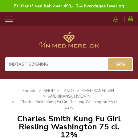
Fri fragt* ved køb over 499,-
.
2-4 hverdages levering
T
o
g
g
l
e
n
a
v
i
g
Forside
SHOP
LANDE
AMERIKANSK VIN
a
AMERIKANSK HVIDVIN
t
Charles Smith Kung Fu Girl Riesling Washington 75 cl.
i
12%
o
Charles Smith Kung Fu Girl
n
Riesling Washington 75 cl.
12%