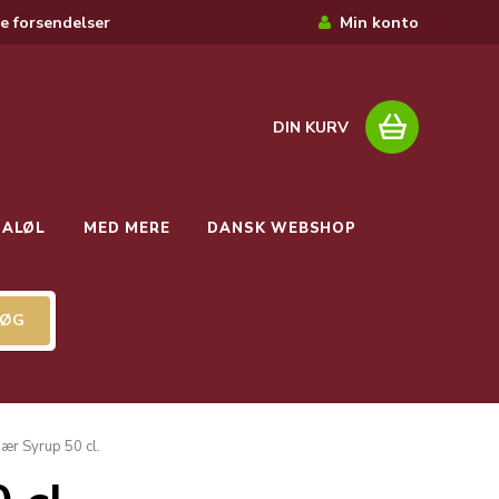
e forsendelser
Min konto
DIN KURV
IALØL
MED MERE
DANSK WEBSHOP
ær Syrup 50 cl.