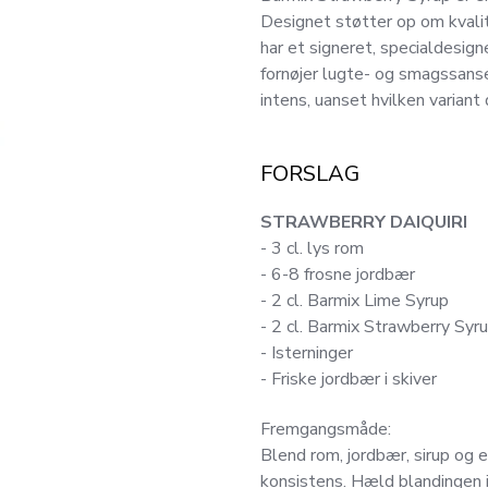
Designet støtter op om kvalit
har et signeret, specialdesig
fornøjer lugte- og smagssansen
intens, uanset hvilken variant
FORSLAG
STRAWBERRY DAIQUIRI
- 3 cl. lys rom
- 6-8 frosne jordbær
- 2 cl. Barmix Lime Syrup
- 2 cl. Barmix Strawberry Syr
- Isterninger
- Friske jordbær i skiver
Fremgangsmåde:
Blend rom, jordbær, sirup og e
konsistens. Hæld blandingen i