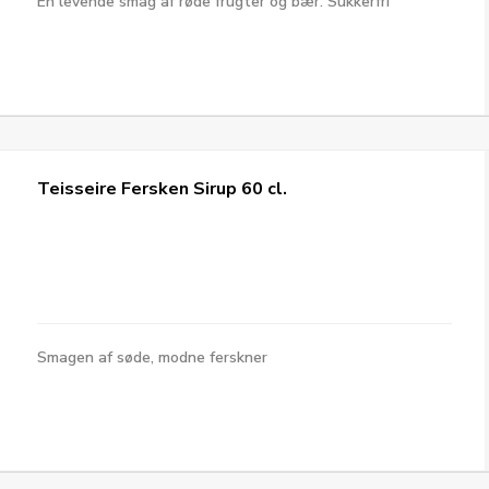
En levende smag af røde frugter og bær. Sukkerfri
Teisseire Fersken Sirup 60 cl.
Smagen af søde, modne ferskner