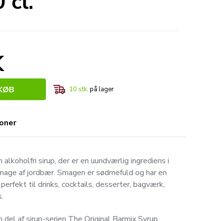
 cl.
K
KØB
10
stk.
på lager
ioner
alkoholfri sirup, der er en uundværlig ingrediens i
 smage af jordbær. Smagen er sødmefuld og har en
 perfekt til drinks, cocktails, desserter, bagværk,
s.
 del af sirup-serien The Original Barmix Syrup.