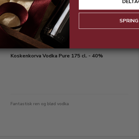
DELTA
Klassisk vodka til en god pris
SPRING
Koskenkorva Vodka Pure 175 cl. - 40%
Fantastisk ren og blød vodka