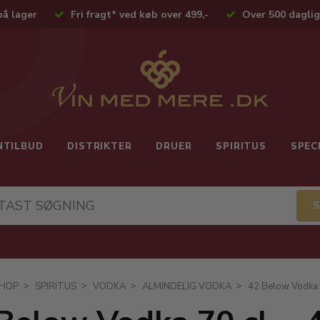
på lager
Fri fragt* ved køb over 499,-
Over 500 daglig
NTILBUD
DISTRIKTER
DRUER
SPIRITUS
SPEC
HOP
SPIRITUS
VODKA
ALMINDELIG VODKA
42 Below Vodka 