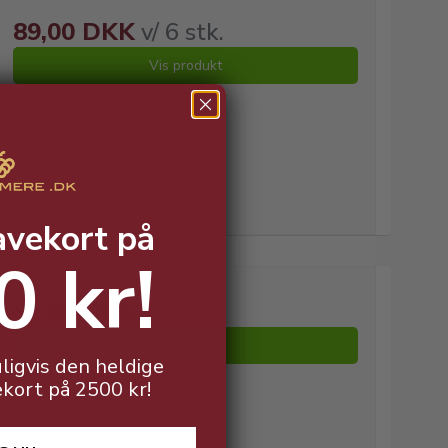
89,00 DKK
v/ 6 stk.
Vis produkt
avekort på
0 kr!
52,00 DKK
Vis produkt
ligvis den heldige
ekort på 2500 kr!