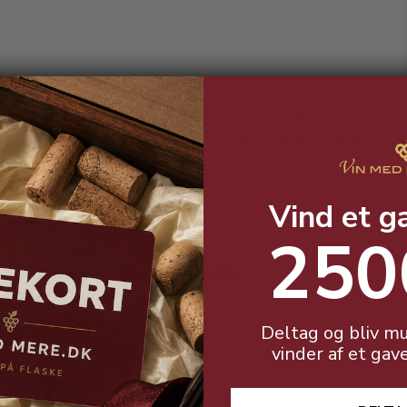
Puschkin Vodka Limited Edition er en tysk vodka med et
russisk twist, opkaldt efter digteren Alexander Pushkin.
Vind et g
250
Vostock Vodka 35 cl. - 37,5%
Deltag og bliv mu
vinder af et gav