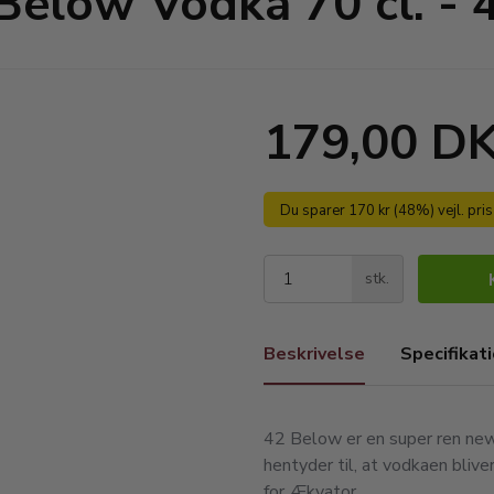
Below Vodka 70 cl. -
179,00 D
Du sparer 170 kr (48%) vejl. pri
stk.
Beskrivelse
Specifikat
42 Below er en super ren new
hentyder til, at vodkaen blive
for Ækvator.