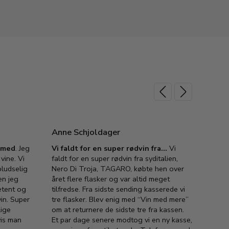
Anne Schjoldager
Jette
e med
. Jeg
Vi faldt for en super rødvin fra…
Vi
VIN M
vine. Vi
faldt for en super rødvin fra syditalien,
VIN M
ludselig
Nero Di Troja, TAGARO, købte hen over
velsma
en jeg
året flere flasker og var altid meget
vejled
etent og
tilfredse. Fra sidste sending kasserede vi
god ve
in. Super
tre flasker. Blev enig med “Vin med mere”
har a
lige
om at returnere de sidste tre fra kassen.
lytten
vis man
Et par dage senere modtog vi en ny kasse,
i forb