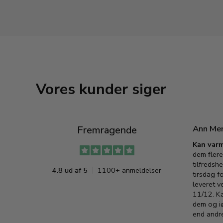
Vores kunder siger
Ann Me
Fremragende
Kan varm
dem flere
tilfredshe
4.8 ud af 5
1100+ anmeldelser
tirsdag f
leveret v
11/12. K
dem og iø
end andre