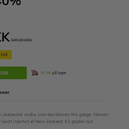
 40%
KK
349,00 DKK
s 349
KØB
16
stk.
på lager
ioner
 zealandsk vodka, som destilleres fire gange. Navnet
r lavet i hjertet af New Zealand, 42 grader syd