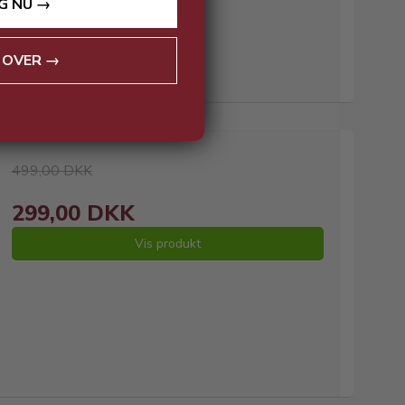
G NU →
 OVER →
499,00 DKK
299,00 DKK
Vis produkt