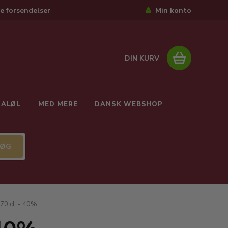
e forsendelser
Min konto
DIN KURV
IALØL
MED MERE
DANSK WEBSHOP
70 cl. - 40%