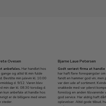
rete Ovesen
Bjarne Laue Petersen
t anbefales.
Har handlet hos
Godt seriøst firma at handl
 gange og altid til min fulde
har haft flere forespørgsler om 
d. Bestilte min julevin kl. 10.00
fandt en hammer god vin, men p
ormiddag d. 9/12. Varen blev
var den ude af sortiment. Kvind
ed min dør kl. 08.30 torsdag d.
snakkede med var yderst komp
an kun anbefale at handle hos
foreslog en anden tilsvarende v
vrigt er de billigere med vinen
god service. Har aldrig haft dår
 steder.
oplevelser. Altid gode tilbud, h