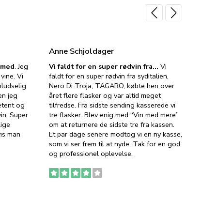
Anne Schjoldager
Jette
e med
. Jeg
Vi faldt for en super rødvin fra…
Vi
VIN M
vine. Vi
faldt for en super rødvin fra syditalien,
VIN M
ludselig
Nero Di Troja, TAGARO, købte hen over
velsma
en jeg
året flere flasker og var altid meget
vejled
etent og
tilfredse. Fra sidste sending kasserede vi
god ve
in. Super
tre flasker. Blev enig med “Vin med mere”
har a
lige
om at returnere de sidste tre fra kassen.
lytten
vis man
Et par dage senere modtog vi en ny kasse,
i forb
som vi ser frem til at nyde. Tak for en god
så meg
og professionel oplevelse.
den. D
to fyl
Ingen
erstat
service