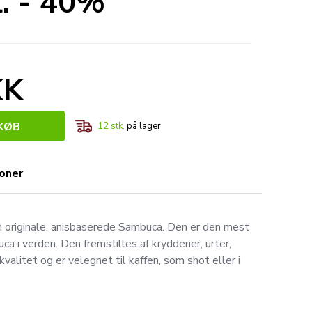
l. - 40%
KK
KØB
12
stk.
på lager
ioner
n originale, anisbaserede Sambuca. Den er den mest
 i verden. Den fremstilles af krydderier, urter,
kvalitet og er velegnet til kaffen, som shot eller i