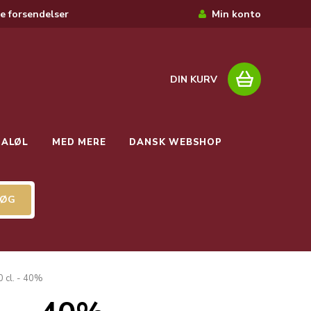
e forsendelser
Min konto
DIN KURV
IALØL
MED MERE
DANSK WEBSHOP
0 cl. - 40%