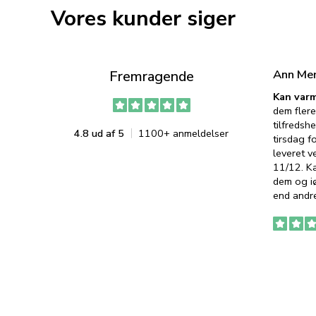
Vores kunder siger
Ann Me
Fremragende
Kan varm
dem flere
tilfredshe
4.8 ud af 5
1100+ anmeldelser
tirsdag f
leveret v
11/12. K
dem og iø
end andre