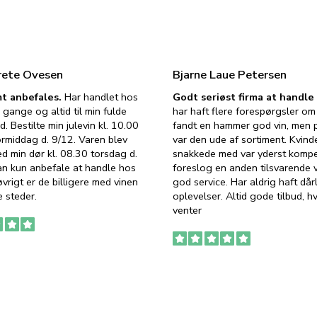
rete Ovesen
Bjarne Laue Petersen
t anbefales.
Har handlet hos
Godt seriøst firma at handl
 gange og altid til min fulde
har haft flere forespørgsler om 
d. Bestilte min julevin kl. 10.00
fandt en hammer god vin, men p
ormiddag d. 9/12. Varen blev
var den ude af sortiment. Kvind
ed min dør kl. 08.30 torsdag d.
snakkede med var yderst komp
an kun anbefale at handle hos
foreslog en anden tilsvarende v
vrigt er de billigere med vinen
god service. Har aldrig haft dår
 steder.
oplevelser. Altid gode tilbud, h
venter