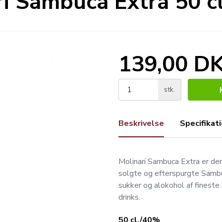
i Sambuca Extra 50 c
139,00 D
stk.
Beskrivelse
Specifikat
Molinari Sambuca Extra er de
solgte og efterspurgte Sambuca
sukker og alokohol af fineste 
drinks.
50 cl./40%