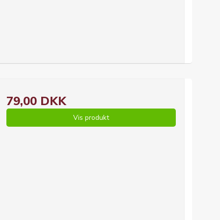
ligvis den heldige
ekort på 2500 kr!
G NU →
 OVER →
79,00 DKK
Vis produkt