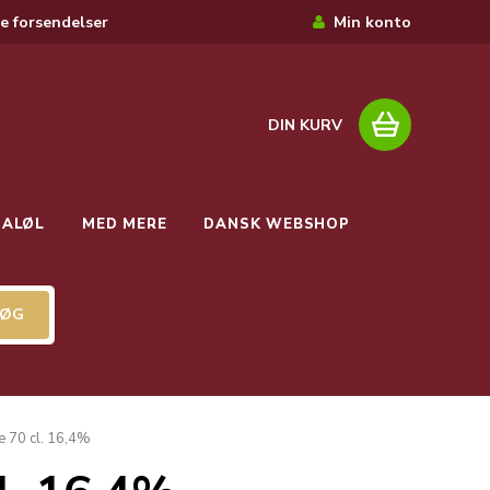
e forsendelser
Min konto
DIN KURV
IALØL
MED MERE
DANSK WEBSHOP
e 70 cl. 16,4%