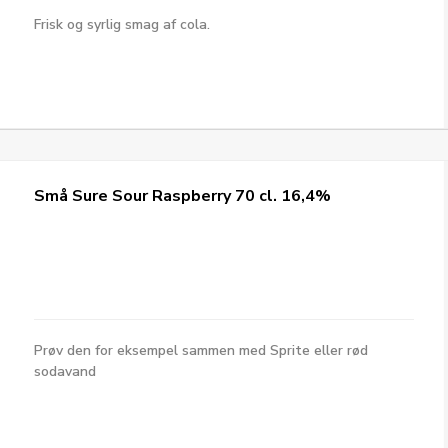
Deltag og bliv mu
Frisk og syrlig smag af cola.
vinder af et gav
DELTA
SPRING
Små Sure Sour Raspberry 70 cl. 16,4%
Prøv den for eksempel sammen med Sprite eller rød
sodavand