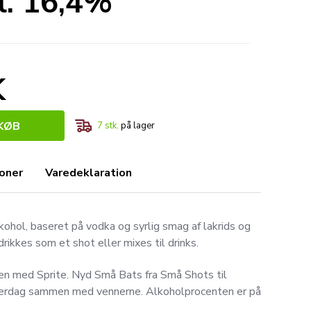
l. 16,4%
K
KØB
7
stk.
på lager
ioner
Varedeklaration
ohol, baseret på vodka og syrlig smag af lakrids og
rikkes som et shot eller mixes til drinks.
n med Sprite. Nyd Små Bats fra Små Shots til
erdag sammen med vennerne. Alkoholprocenten er på