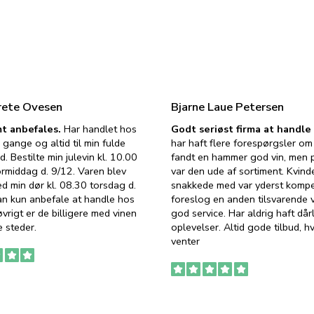
rete Ovesen
Bjarne Laue Petersen
t anbefales.
Har handlet hos
Godt seriøst firma at handl
 gange og altid til min fulde
har haft flere forespørgsler om 
d. Bestilte min julevin kl. 10.00
fandt en hammer god vin, men p
ormiddag d. 9/12. Varen blev
var den ude af sortiment. Kvind
ed min dør kl. 08.30 torsdag d.
snakkede med var yderst komp
an kun anbefale at handle hos
foreslog en anden tilsvarende v
vrigt er de billigere med vinen
god service. Har aldrig haft dår
 steder.
oplevelser. Altid gode tilbud, h
venter