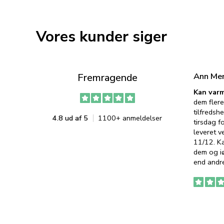
Vores kunder siger
Ann Me
Fremragende
Kan varm
dem flere
tilfredshe
4.8 ud af 5
1100+ anmeldelser
tirsdag f
leveret v
11/12. K
dem og iø
end andre