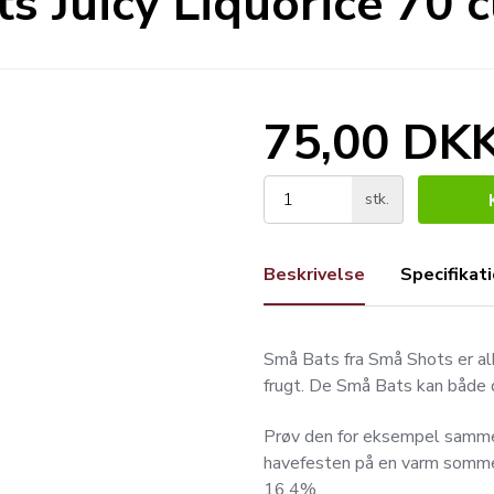
s Juicy Liquorice 70 c
75,00 DK
stk.
Beskrivelse
Specifikat
Små Bats fra Små Shots er alk
frugt. De Små Bats kan både d
Prøv den for eksempel samme
havefesten på en varm somm
16,4%.