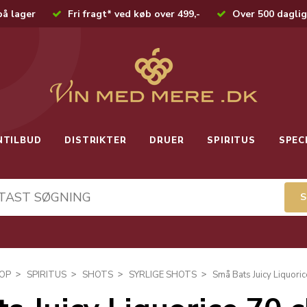
på lager
Fri fragt* ved køb over 499,-
Over 500 daglig
NTILBUD
DISTRIKTER
DRUER
SPIRITUS
SPEC
OP
SPIRITUS
SHOTS
SYRLIGE SHOTS
Små Bats Juicy Liquoric