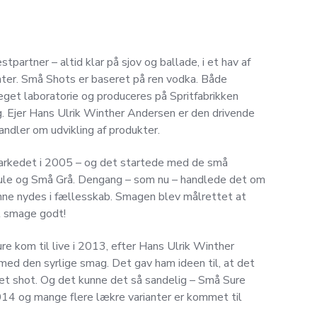
tpartner – altid klar på sjov og ballade, i et hav af
nter. Små Shots er baseret på ren vodka. Både
eget laboratorie og produceres på Spritfabrikken
. Ejer Hans Ulrik Winther Andersen er den drivende
handler om udvikling af produkter.
markedet i 2005 – og det startede med de små
Gule og Små Grå. Dengang – som nu – handlede det om
kunne nydes i fællesskab. Smagen blev målrettet at
l smage godt!
 kom til live i 2013, efter Hans Ulrik Winther
ed den syrlige smag. Det gav ham ideen til, at det
t shot. Og det kunne det så sandelig – Små Sure
014 og mange flere lækre varianter er kommet til