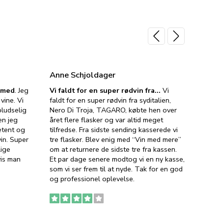
Anne Schjoldager
Jette
e med
. Jeg
Vi faldt for en super rødvin fra…
Vi
VIN M
vine. Vi
faldt for en super rødvin fra syditalien,
VIN M
ludselig
Nero Di Troja, TAGARO, købte hen over
velsma
en jeg
året flere flasker og var altid meget
vejled
etent og
tilfredse. Fra sidste sending kasserede vi
god ve
in. Super
tre flasker. Blev enig med “Vin med mere”
har a
lige
om at returnere de sidste tre fra kassen.
lytten
vis man
Et par dage senere modtog vi en ny kasse,
i forb
som vi ser frem til at nyde. Tak for en god
så meg
og professionel oplevelse.
den. D
to fyl
Ingen
erstat
service