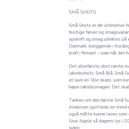
SMÅ SHOTS
Små Shots er din ultimative fes
festlige farver og smagsvaria
opskrift og smag udvikles på 
Danmark, beliggende i Kolding
kraft i firmaet – især når det 
Det allerførste shot ramte 
lakridsshots: Små Blå, Små 
at lave en ’lille skarp’, som 
højne lakridssmagen. Det ska
Tanken om den første Små Sure
Andersen spottede en trend m
også måtte kunne laves som e
Sour Apple så dagens lys i 2
siden.