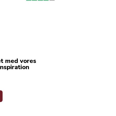
erstat
service
et med vores
nspiration