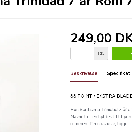
a Trinidad 7 år Rom 7
249,00 D
stk.
Beskrivelse
Specifikat
88 POINT / EKSTRA BLAD
Ron Santisima Trinidad 7 år er
Navnet er en hyldest til byen 
rommen, Tecnoazucar, ligger.