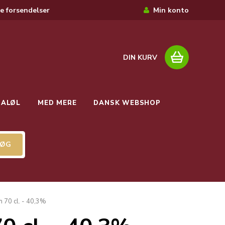
e forsendelser
Min konto
DIN KURV
IALØL
MED MERE
DANSK WEBSHOP
 70 cl. - 40,3%