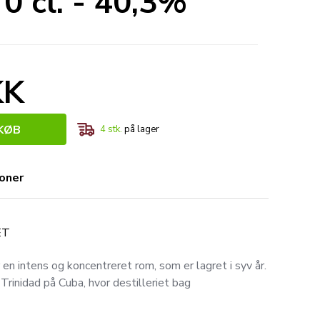
0 cl. - 40,3%
KK
KØB
4
stk.
på lager
ioner
ET
 en intens og koncentreret rom, som er lagret i syv år.
Trinidad på Cuba, hvor destilleriet bag