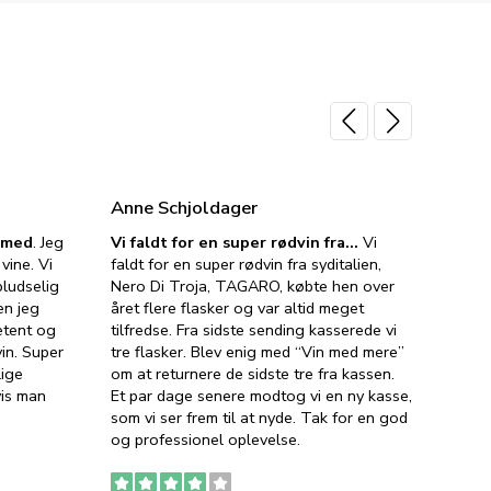
Anne Schjoldager
Jette
e med
. Jeg
Vi faldt for en super rødvin fra…
Vi
VIN M
vine. Vi
faldt for en super rødvin fra syditalien,
VIN M
ludselig
Nero Di Troja, TAGARO, købte hen over
velsma
en jeg
året flere flasker og var altid meget
vejled
etent og
tilfredse. Fra sidste sending kasserede vi
god ve
in. Super
tre flasker. Blev enig med “Vin med mere”
har a
lige
om at returnere de sidste tre fra kassen.
lytten
vis man
Et par dage senere modtog vi en ny kasse,
i forb
som vi ser frem til at nyde. Tak for en god
så meg
og professionel oplevelse.
den. D
to fyl
Ingen