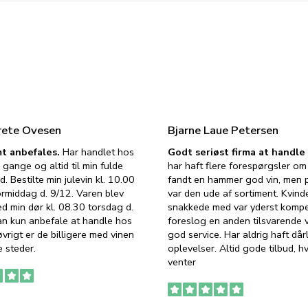
rete Ovesen
Bjarne Laue Petersen
t anbefales.
Har handlet hos
Godt seriøst firma at handl
 gange og altid til min fulde
har haft flere forespørgsler om 
d. Bestilte min julevin kl. 10.00
fandt en hammer god vin, men p
ormiddag d. 9/12. Varen blev
var den ude af sortiment. Kvind
ed min dør kl. 08.30 torsdag d.
snakkede med var yderst komp
an kun anbefale at handle hos
foreslog en anden tilsvarende v
vrigt er de billigere med vinen
god service. Har aldrig haft dår
 steder.
oplevelser. Altid gode tilbud, h
venter