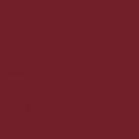
299,00 DKK
189,00 DKK
Vis produkt
Tilbud
Davidsens Pirate Release 8 års Rom 70 cl. 40%