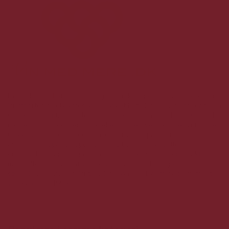
Du finder altid et stort udvalg af forskellige vine fra hele verden.
Vi importerer selv vores vine, hvilket betyder billigere priser til dig
som kunde. Vi tilbyder levering direkte til din dør i hele Danmark
uanset om du handler privat eller som erhvervskunde. Vi tilbyder
unikke vinoplevelser, og vi laver gerne et spændende
arrangement på forespørgsel. Vi tilbyder individuelle
erhvervsløsninger fx gavevin i flere prisklasser. Vi er en aktiv
medspiller i dit valg af vin, og vi vil løbende bidrage med
spændende nyheder. Vi tilbyder levering i Danmark og fri fragt
ved køb over 499 kr.