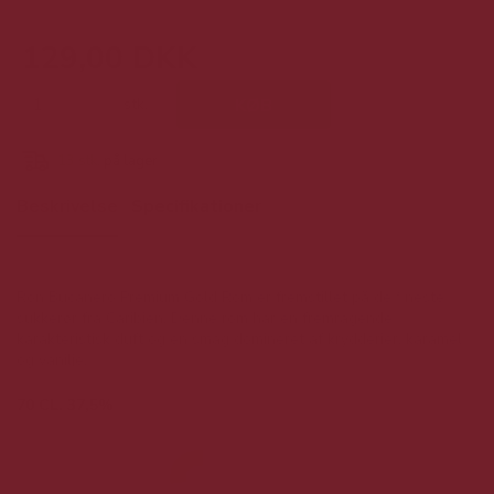
129,00 DKK
stk.
KØB
13
stk.
på lager
Beskrivelse
Specifikationer
Ron Bucanero Premium Gold Rom er fremstillet på de fineste
sukkerør fra Caribien. Denne rom har en fremragende
karakteristisk duft og en smag domineret af krydderier, karamel
og vanilje.
70 CL. 37,5%