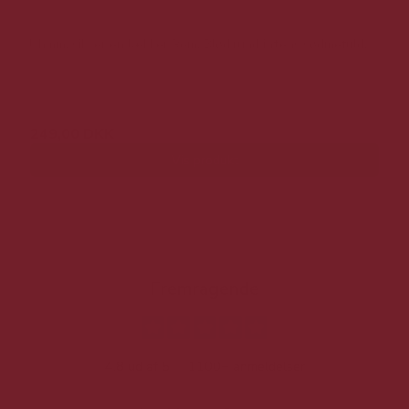
Uhmm, sikker en lækker Rom, Blød/rund/intens/sødmefuld.
449,00 DKK
249,00 DKK
Vis produkt
Fremragende
4.8 ud af 5
1100+ anmeldelser