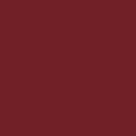
Populære i samme kategori
Tilbud
Old Barco de Cargas XO Rom 70 cl. - 40%
Sødlige nuancer af vanilje, kanel og chokolade.
349,00 DKK
259,00 DKK
Vis produkt