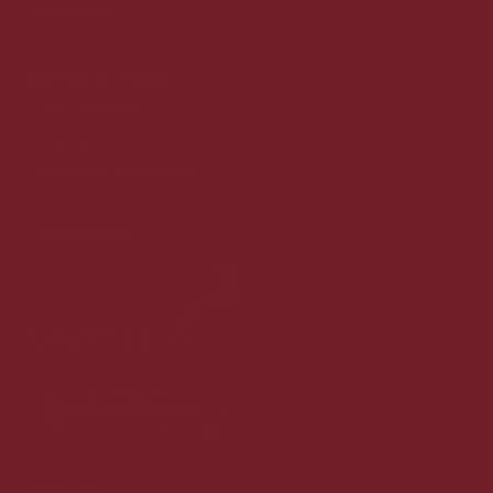
Cookiepolitik
Dansk & trygt
100% Danskejet
Ledige jobs
Anbefaling fra kunderne
Gaveløsninger
Arrangementer
Følg os