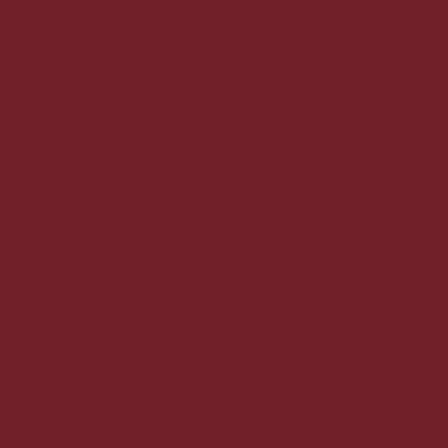
kundeservice@vinmedmere.dk
Tlf.: 22991455
CVR nr. 35523510
©2025 VinMedMere.dk Alle
rettigheder forbeholdes
Se vores butik:
TRYK HER
Kundeservice
Om vin med mere
Handelsbetingelser
Fragt og levering
Vores kunder siger
Medarbejdere
Kundeservice
Privatlivspolitik