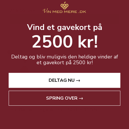
219,00 DKK
Vis produkt
Vind et gavekort på
2500 kr!
Tilbud
Deltag og bliv muligvis den heldige vinder af
et gavekort på 2500 kr!
DELTAG NU →
SPRING OVER →
Ron Barceló Organic Rom 70 cl. - 37,5%
Blød, fyldig og smuk rom