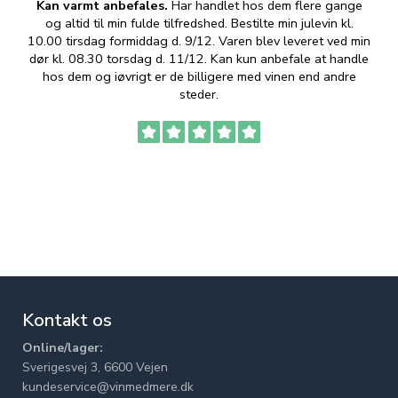
Kan varmt anbefales.
Har handlet hos dem flere gange
og altid til min fulde tilfredshed. Bestilte min julevin kl.
f
10.00 tirsdag formiddag d. 9/12. Varen blev leveret ved min
p
dør kl. 08.30 torsdag d. 11/12. Kan kun anbefale at handle
hos dem og iøvrigt er de billigere med vinen end andre
t
steder.
Kontakt os
Online/lager:
Sverigesvej 3, 6600 Vejen
kundeservice@vinmedmere.dk