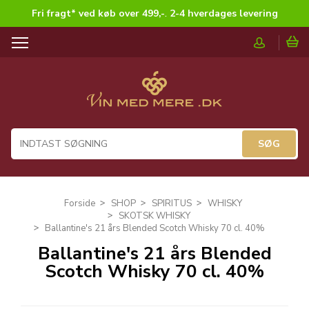
Fri fragt* ved køb over 499,-
.
2-4 hverdages levering
T
o
g
g
l
e
n
a
v
i
g
Forside
SHOP
SPIRITUS
WHISKY
a
SKOTSK WHISKY
t
Ballantine's 21 års Blended Scotch Whisky 70 cl. 40%
i
Ballantine's 21 års Blended
o
Scotch Whisky 70 cl. 40%
n