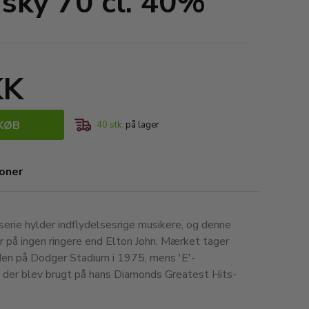
sky 70 cl. 40%
KK
KØB
40
stk.
på lager
ioner
serie hylder indflydelsesrige musikere, og denne
på ingen ringere end Elton John. Mærket tager
æden på Dodger Stadium i 1975, mens 'E'-
n, der blev brugt på hans Diamonds Greatest Hits-