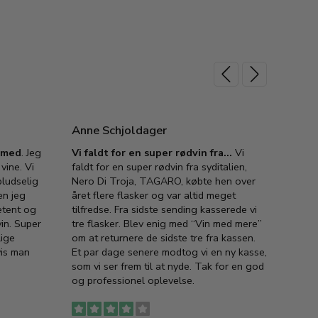
Anne Schjoldager
Jette
e med
. Jeg
Vi faldt for en super rødvin fra…
Vi
VIN M
vine. Vi
faldt for en super rødvin fra syditalien,
VIN M
ludselig
Nero Di Troja, TAGARO, købte hen over
velsma
en jeg
året flere flasker og var altid meget
vejled
etent og
tilfredse. Fra sidste sending kasserede vi
god ve
in. Super
tre flasker. Blev enig med “Vin med mere”
har a
lige
om at returnere de sidste tre fra kassen.
lytten
vis man
Et par dage senere modtog vi en ny kasse,
i forb
som vi ser frem til at nyde. Tak for en god
så meg
og professionel oplevelse.
den. D
to fyl
Ingen