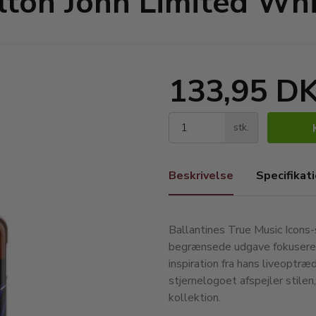
Elton John Limited Whi
133,95 D
stk.
Beskrivelse
Specifikat
Ballantines True Music Icons-
begrænsede udgave fokuserer 
inspiration fra hans liveoptr
stjernelogoet afspejler stile
kollektion.