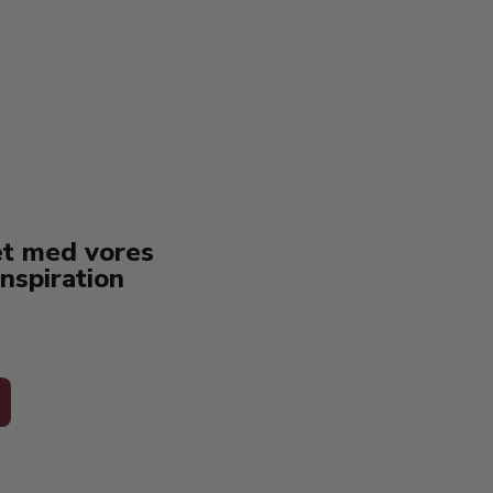
erstat
service
et med vores
nspiration