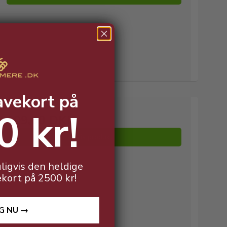
avekort på
0 kr!
109,00 DKK
Vis produkt
ligvis den heldige
ekort på 2500 kr!
G NU →