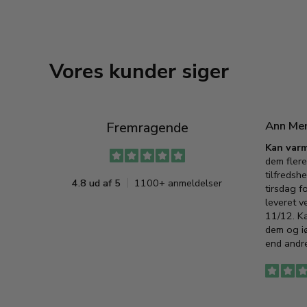
Vores kunder siger
Ann Me
Fremragende
Kan varm
dem flere
tilfredshe
4.8 ud af 5
1100+ anmeldelser
tirsdag f
leveret v
11/12. K
dem og iø
end andre