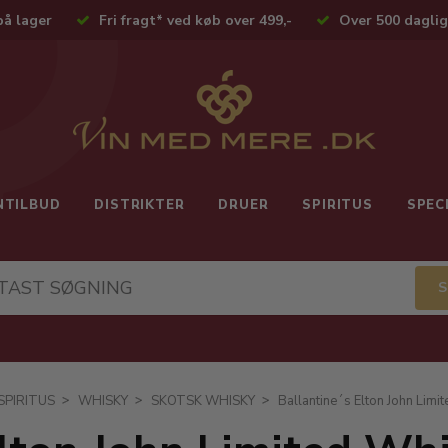
på lager
Fri fragt* ved køb over 499,-
Over 500 daglig
NTILBUD
DISTRIKTER
DRUER
SPIRITUS
SPEC
SPIRITUS
WHISKY
SKOTSK WHISKY
Ballantine´s Elton John Limi