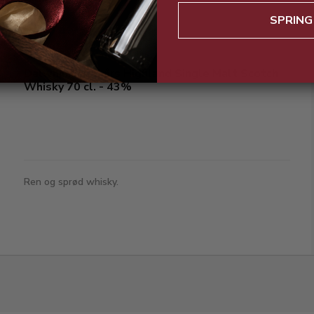
SPRING
Dalwhinnie 15 års Highland Single Malt Scotch
Whisky 70 cl. - 43%
Ren og sprød whisky.