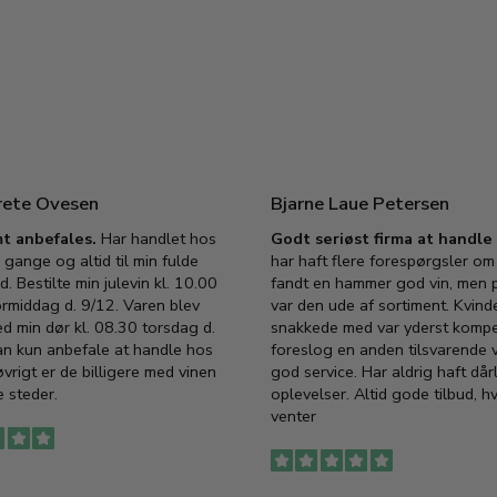
rete Ovesen
Bjarne Laue Petersen
t anbefales.
Har handlet hos
Godt seriøst firma at handl
 gange og altid til min fulde
har haft flere forespørgsler om 
d. Bestilte min julevin kl. 10.00
fandt en hammer god vin, men p
ormiddag d. 9/12. Varen blev
var den ude af sortiment. Kvind
ed min dør kl. 08.30 torsdag d.
snakkede med var yderst komp
an kun anbefale at handle hos
foreslog en anden tilsvarende v
vrigt er de billigere med vinen
god service. Har aldrig haft dår
 steder.
oplevelser. Altid gode tilbud, h
venter