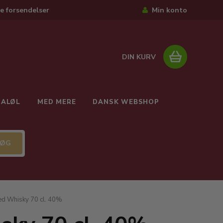
e forsendelser
Min konto
DIN KURV
IALØL
MED MERE
DANSK WEBSHOP
ted Whisky 70 cl. 40%