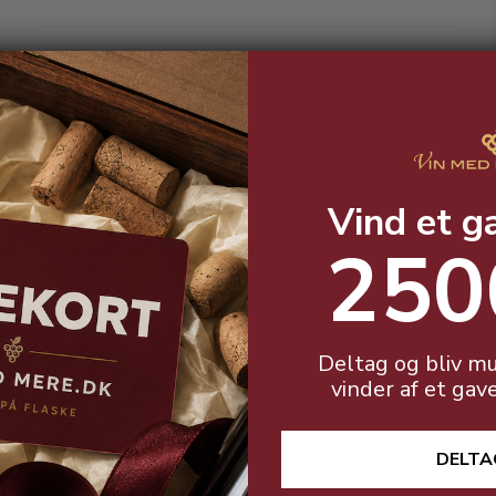
Limited Edition. Kun 5.100 produceret i alt fra Douglas Laings
Whisky.
Vind et g
250
Wittons Scotch Whisky 70 cl. - 40%
Deltag og bliv mu
vinder af et gav
Original Scotch Whisky fra Skotland Highlands.
DELTA