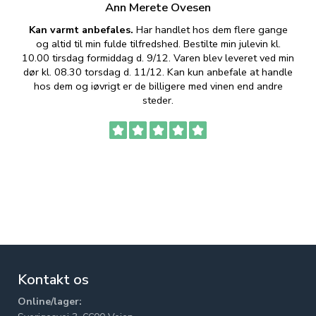
Ann Merete Ovesen
Kan varmt anbefales.
Har handlet hos dem flere gange
og altid til min fulde tilfredshed. Bestilte min julevin kl.
f
10.00 tirsdag formiddag d. 9/12. Varen blev leveret ved min
p
dør kl. 08.30 torsdag d. 11/12. Kan kun anbefale at handle
hos dem og iøvrigt er de billigere med vinen end andre
t
steder.
Kontakt os
Online/lager: