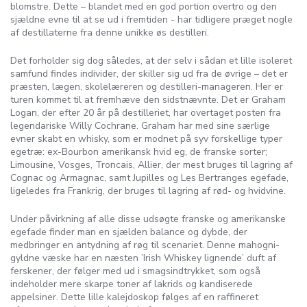
blomstre. Dette – blandet med en god portion overtro og den
sjældne evne til at se ud i fremtiden - har tidligere præget nogle
af destillaterne fra denne unikke øs destilleri.
Det forholder sig dog således, at der selv i sådan et lille isoleret
samfund findes individer, der skiller sig ud fra de øvrige – det er
præsten, lægen, skolelæreren og destilleri-manageren. Her er
turen kommet til at fremhæve den sidstnævnte. Det er Graham
Logan, der efter 20 år på destilleriet, har overtaget posten fra
legendariske Willy Cochrane. Graham har med sine særlige
evner skabt en whisky, som er modnet på syv forskellige typer
egetræ: ex-Bourbon amerikansk hvid eg, de franske sorter;
Limousine, Vosges, Troncais, Allier, der mest bruges til lagring af
Cognac og Armagnac, samt Jupilles og Les Bertranges egefade,
ligeledes fra Frankrig, der bruges til lagring af rød- og hvidvine.
Under påvirkning af alle disse udsøgte franske og amerikanske
egefade finder man en sjælden balance og dybde, der
medbringer en antydning af røg til scenariet. Denne mahogni-
gyldne væske har en næsten ’Irish Whiskey lignende’ duft af
ferskener, der følger med ud i smagsindtrykket, som også
indeholder mere skarpe toner af lakrids og kandiserede
appelsiner. Dette lille kalejdoskop følges af en raffineret