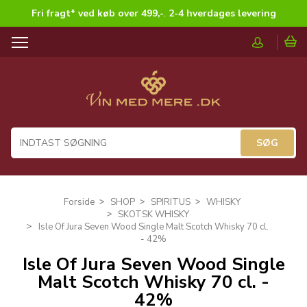
Fri fragt* ved køb over 499,-
.
2-4 hverdages levering
T
o
g
g
l
e
n
a
v
i
g
Forside
SHOP
SPIRITUS
WHISKY
a
SKOTSK WHISKY
t
Isle Of Jura Seven Wood Single Malt Scotch Whisky 70 cl.
i
- 42%
o
Isle Of Jura Seven Wood Single
n
Malt Scotch Whisky 70 cl. -
42%