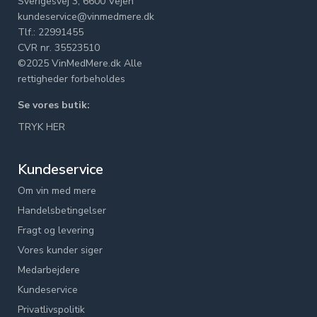
Sverigesvej 3, 6600 Vejen
kundeservice@vinmedmere.dk
Tlf.: 22991455
CVR nr. 35523510
©2025 VinMedMere.dk Alle
rettigheder forbeholdes
Se vores butik:
TRYK HER
Kundeservice
Om vin med mere
Handelsbetingelser
Fragt og levering
Vores kunder siger
Medarbejdere
Kundeservice
Privatlivspolitik