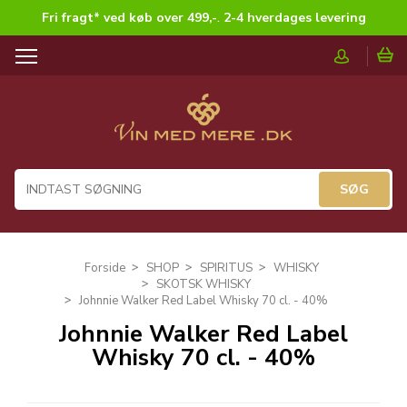
Fri fragt* ved køb over 499,-
.
2-4 hverdages levering
T
o
g
g
l
e
n
a
v
i
g
Forside
SHOP
SPIRITUS
WHISKY
a
SKOTSK WHISKY
t
Johnnie Walker Red Label Whisky 70 cl. - 40%
i
Johnnie Walker Red Label
o
Whisky 70 cl. - 40%
n