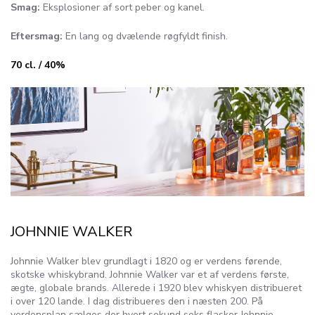
Smag:
Eksplosioner af sort peber og kanel.
Eftersmag:
En lang og dvælende røgfyldt finish.
70 cl. / 40%
JOHNNIE WALKER
Johnnie Walker blev grundlagt i 1820 og er verdens førende,
skotske whiskybrand. Johnnie Walker var et af verdens første,
ægte, globale brands. Allerede i 1920 blev whiskyen distribueret
i over 120 lande. I dag distribueres den i næsten 200. På
verdensplan sælges der hvert sekund seks flasker Johnnie