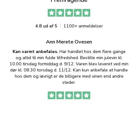
4.8 ud af 5
1100+ anmeldelser
Ann Merete Ovesen
Kan varmt anbefales.
Har handlet hos dem flere gange
og altid til min fulde tilfredshed. Bestilte min julevin kl.
f
10.00 tirsdag formiddag d. 9/12. Varen blev leveret ved min
p
dør kl. 08.30 torsdag d. 11/12. Kan kun anbefale at handle
hos dem og iøvrigt er de billigere med vinen end andre
t
steder.