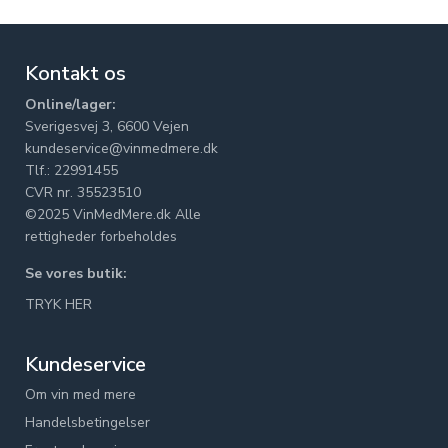
Kontakt os
Online/lager:
Sverigesvej 3, 6600 Vejen
kundeservice@vinmedmere.dk
Tlf.: 22991455
CVR nr. 35523510
©2025 VinMedMere.dk Alle
rettigheder forbeholdes
Se vores butik:
TRYK HER
Kundeservice
Om vin med mere
Handelsbetingelser