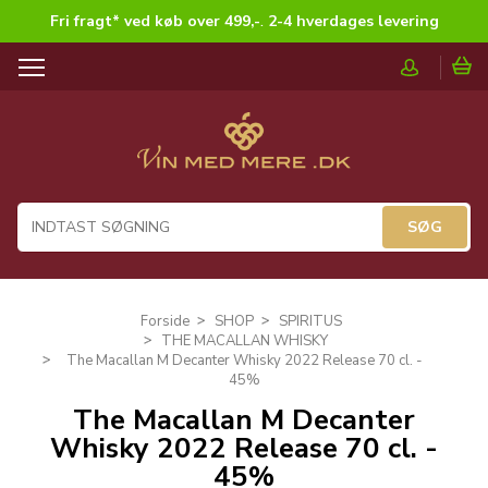
Fri fragt* ved køb over 499,-
.
2-4 hverdages levering
T
o
g
g
l
e
n
a
v
i
g
Forside
SHOP
SPIRITUS
a
THE MACALLAN WHISKY
t
The Macallan M Decanter Whisky 2022 Release 70 cl. -
i
45%
o
The Macallan M Decanter
n
Whisky 2022 Release 70 cl. -
45%