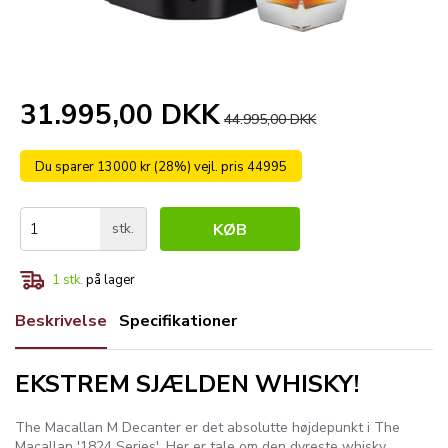
31.995,00 DKK
44.995,00 DKK
Du sparer 13000 kr (28%) vejl. pris 44995
stk.
KØB
1
stk.
på lager
Beskrivelse
Specifikationer
EKSTREM SJÆLDEN WHISKY!
The Macallan M Decanter er det absolutte højdepunkt i The
Macallan '1824 Series'. Her er tale om den dyreste whisky