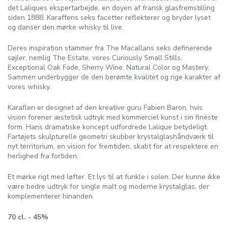
det Laliques ekspertarbejde, en doyen af ​​fransk glasfremstilling
siden 1888. Karaffens seks facetter reflekterer og bryder lyset
og danser den mørke whisky til live.
Deres inspiration stammer fra The Macallans seks definerende
søjler, nemlig The Estate, vores Curiously Small Stills,
Exceptional Oak Fade, Sherry Wine, Natural Color og Mastery.
Sammen underbygger de den berømte kvalitet og rige karakter af
vores whisky.
Karaflen er designet af den kreative guru Fabien Baron, hvis
vision forener æstetisk udtryk med kommerciel kunst i sin fineste
form. Hans dramatiske koncept udfordrede Lalique betydeligt.
Fartøjets skulpturelle geometri skubber krystalglashåndværk til
nyt territorium, en vision for fremtiden, skabt for at respektere en
herlighed fra fortiden.
Et mørke rigt med løfter. Et lys til at funkle i solen. Der kunne ikke
være bedre udtryk for single malt og moderne krystalglas, der
komplementerer hinanden.
70 cl. - 45%