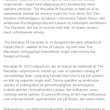
nogensinde – skabt med udgangspunkt i destilleriets mest
sjældne whiskyer. The Macallan M Decanter er født ud af et
samarbejde mellem tre mestrer inden for hver deres felt: Den
kreative marketingguru og luksus-connoisseur Fabien Baron, den
eksklusive krystalglasproducent Lalique og naturligvis destilleriet
The Macallan, der har et eneste unikt mål: At skabe verdens
mest sofistikerede whisky.
The Macallan M Decanter er et designmesterværk udtænkt af
Fabien Baron, vækket til live af Lalique, og som med The
Macallans omhyggeligt fremstillede single malt whisky har
fundet sit formål.
Macallan M, 2022-udgivelsen, der er blandt de mørkeste af The
Macallan-udgivelserne, kaster lys over et sjældent udvalg af
uerstattelige fade. Langvarig kontakt med sherry eg har poleret
en dyb og rugende single malt. Denne sjældne og eksklusive
spiritus er indbegrebet af gennemsigtighed, da whiskyens
kvalitet glimter i krystalkarafen Lalique, der indkapsler vores
naturligt mørke spiritus. En personificering af den rige indflydelse,
som sherrykrydrede egetræsfade har på ånden, der hviler indeni.
Præsenteres i en fejlfri krystalkaraffel. Individuelt nummereret er