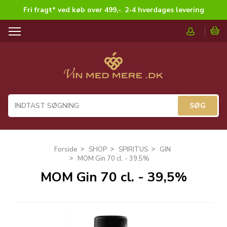
Fri fragt* ved køb over 499,-
.
2-4 hverdages levering
T
o
g
g
l
e
n
a
v
i
g
Forside
SHOP
SPIRITUS
GIN
a
MOM Gin 70 cl. - 39,5%
t
MOM Gin 70 cl. - 39,5%
i
o
n