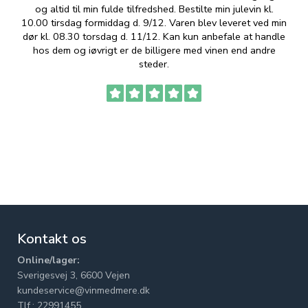
og altid til min fulde tilfredshed. Bestilte min julevin kl.
f
10.00 tirsdag formiddag d. 9/12. Varen blev leveret ved min
p
dør kl. 08.30 torsdag d. 11/12. Kan kun anbefale at handle
hos dem og iøvrigt er de billigere med vinen end andre
t
steder.
Kontakt os
Online/lager:
Sverigesvej 3, 6600 Vejen
kundeservice@vinmedmere.dk
Tlf.: 22991455