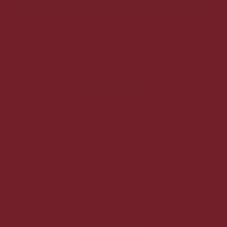
Fremragende
4.8 ud af 5
1100+ anmeldelser
Ann Merete Ovesen
Kan varmt anbefales.
Har handlet hos dem flere gange
og altid til min fulde tilfredshed. Bestilte min julevin kl.
f
10.00 tirsdag formiddag d. 9/12. Varen blev leveret ved min
p
dør kl. 08.30 torsdag d. 11/12. Kan kun anbefale at handle
hos dem og iøvrigt er de billigere med vinen end andre
t
steder.