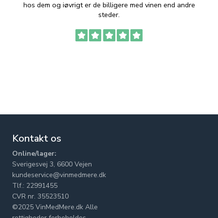
hos dem og iøvrigt er de billigere med vinen end andre
t
steder.
Kontakt os
Online/lager:
Sverigesvej 3, 6600 Vejen
kundeservice@vinmedmere.dk
Tlf.: 22991455
CVR nr. 35523510
©2025 VinMedMere.dk Alle
rettigheder forbeholdes