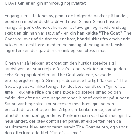
GOAT Gin er en gin af virkelig høj kvalitet.
Engang, i en lille landsby, gemt i de bølgende bakker på landet,
boede en mester destillatør ved navn Simon. Simon havde i
mange år perfektioneret kunsten at lave gin, og havde endelig
skabt en gin han var stolt af - en gin han kaldte "The Goat." The
Goat var lavet af de fineste enebær, håndplukket fra omgivende
bakker, og destilleret med en hemmelig blanding af botaniske
ingredienser, der gav den en unik og kompleks smag.
Ginen var så lækker, at ordet om den hurtigt spredte sig i
landsbyen, og snart rejste folk fra langt væk for at smage den
selv. Som populariteten af The Goat voksede, voksede
efterspørgslen også. Simon producerede hurtigt flasker af The
Goat, og det var ikke længe, før det blev kendt som "gin of all
time." Folk ville råbe om dens bløde og sprøde smag og den
måde, det efterlod et tilbageværende hint af enebær på tungen.
Simon var begejstret for succesen med hans gin, og han
besluttede at deltage i den årlige gin-konkurrence, der blev
afholdt i den nærliggende by. Konkurrencen var hård, med gin fra
hele landet, der blev dømt af en panel af eksperter. Men da
resultaterne blev annonceret, vandt The Goat sejren, og vandt
den eftertragtede titel "Gin of all time."