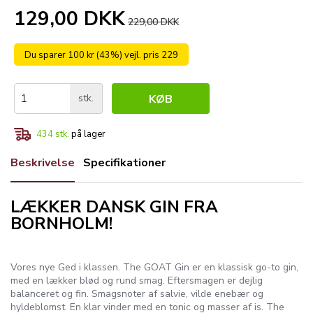
129,00 DKK
229,00 DKK
Du sparer 100 kr (43%) vejl. pris 229
stk.
KØB
434
stk.
på lager
Beskrivelse
Specifikationer
LÆKKER DANSK GIN FRA
BORNHOLM!
Vores nye Ged i klassen. The GOAT Gin er en klassisk go-to gin,
med en lækker blød og rund smag. Eftersmagen er dejlig
balanceret og fin. Smagsnoter af salvie, vilde enebær og
hyldeblomst. En klar vinder med en tonic og masser af is. The