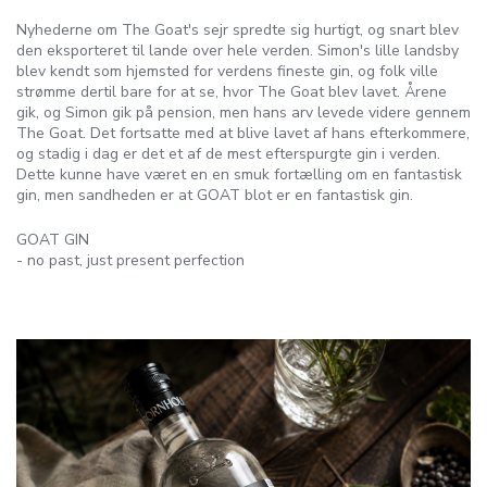
Nyhederne om The Goat's sejr spredte sig hurtigt, og snart blev
den eksporteret til lande over hele verden. Simon's lille landsby
blev kendt som hjemsted for verdens fineste gin, og folk ville
strømme dertil bare for at se, hvor The Goat blev lavet. Årene
gik, og Simon gik på pension, men hans arv levede videre gennem
The Goat. Det fortsatte med at blive lavet af hans efterkommere,
og stadig i dag er det et af de mest efterspurgte gin i verden.
Dette kunne have været en en smuk fortælling om en fantastisk
gin, men sandheden er at GOAT blot er en fantastisk gin.
GOAT GIN
- no past, just present perfection