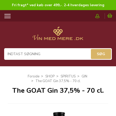
Fri fragt* ved køb over 499,-
.
2-4 hverdages levering
T
o
g
g
l
e
n
a
v
i
g
Forside
SHOP
SPIRITUS
GIN
a
The GOAT Gin 37,5% - 70 cl.
t
The GOAT Gin 37,5% - 70 cl.
i
o
n