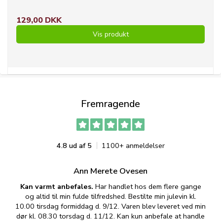
129,00 DKK
Vis produkt
Fremragende
4.8 ud af 5
1100+ anmeldelser
Ann Merete Ovesen
Kan varmt anbefales.
Har handlet hos dem flere gange
og altid til min fulde tilfredshed. Bestilte min julevin kl.
f
10.00 tirsdag formiddag d. 9/12. Varen blev leveret ved min
p
dør kl. 08.30 torsdag d. 11/12. Kan kun anbefale at handle