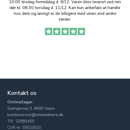
10.00 tirsdag formiddag d. 9/12. Varen blev leveret ved min
p
dør kl. 08.30 torsdag d. 11/12. Kan kun anbefale at handle
hos dem og iøvrigt er de billigere med vinen end andre
t
steder.
Kontakt os
Online/lager:
Sverigesvej 3, 6600 Vejen
kundeservice@vinmedmere.dk
Tlf.: 22991455
CVR nr. 35523510