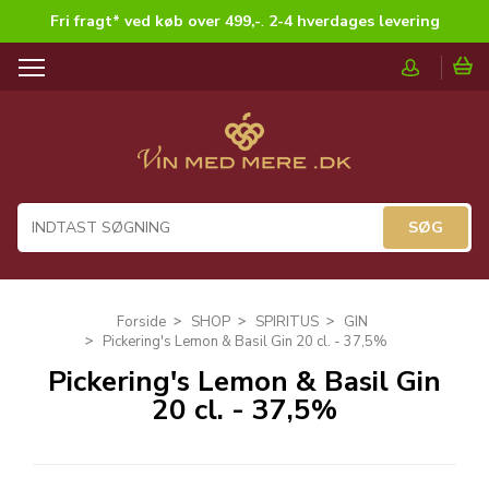
Fri fragt* ved køb over 499,-
.
2-4 hverdages levering
T
o
g
g
l
e
n
a
v
i
g
Forside
SHOP
SPIRITUS
GIN
a
Pickering's Lemon & Basil Gin 20 cl. - 37,5%
t
Pickering's Lemon & Basil Gin
i
20 cl. - 37,5%
o
n