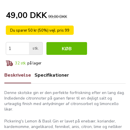
49,00 DKK
99,00 DKK
Du sparer 50 kr (50%) vejl. pris 99
stk.
KØB
32
stk.
på lager
Beskrivelse
Specifikationer
Denne skotske gin er den perfekte forfriskning efter en lang dag.
Indledende citronnoter på ganen fører til en dejligt salt og
urteagtig finish med antydninger af citronsorbet og limoncello
likør.
Pickering's Lemon & Basil Gin er lavet på enebær, koriander,
kardemomme, angelikarod, fennikel, anis, citron, lime og nelliker