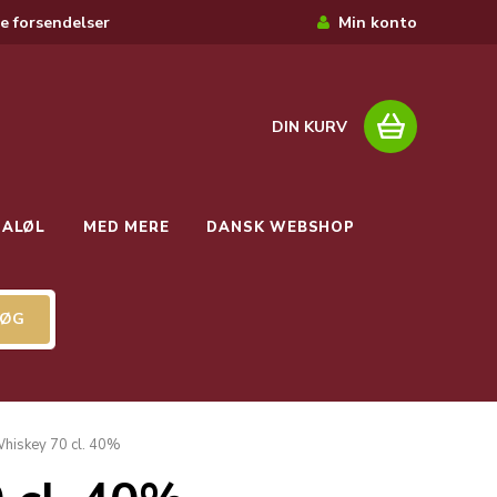
e forsendelser
Min konto
DIN KURV
IALØL
MED MERE
DANSK WEBSHOP
Whiskey 70 cl. 40%