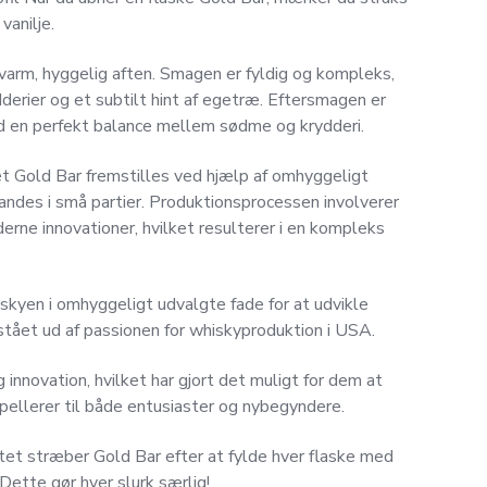
vanilje.
arm, hyggelig aften. Smagen er fyldig og kompleks,
dderier og et subtilt hint af egetræ. Eftersmagen er
 en perfekt balance mellem sødme og krydderi.
et Gold Bar fremstilles ved hjælp af omhyggeligt
andes i små partier. Produktionsprocessen involverer
erne innovationer, hvilket resulterer i en kompleks
skyen i omhyggeligt udvalgte fade for at udvikle
stået ud af passionen for whiskyproduktion i USA.
g innovation, hvilket har gjort det muligt for dem at
ppellerer til både entusiaster og nybegyndere.
tet stræber Gold Bar efter at fylde hver flaske med
ette gør hver slurk særlig!