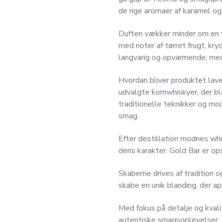
de rige aromaer af karamel og 
Duften vækker minder om en v
med noter af tørret frugt, kry
langvarig og opvarmende, med
Hvordan bliver produktet lav
udvalgte kornwhiskyer, der bl
traditionelle teknikker og mod
smag.
Efter destillation modnes whi
dens karakter. Gold Bar er op
Skaberne drives af tradition o
skabe en unik blanding, der a
Med fokus på detalje og kvali
autentiske smagsoplevelser. D