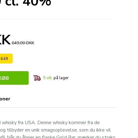
 cl. 40%
KK
649,00 DKK
s 649
KØB
9
stk.
på lager
ioner
d whisky fra USA. Denne whisky kommer fra de
 og tilbyder en unik smagsoplevelse, som du ikke vil
fil Når du åbner en flaske Gold Bar, mærker du straks