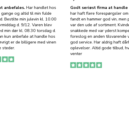
t anbefales.
Har handlet hos
Godt seriøst firma at handl
 gange og altid til min fulde
har haft flere forespørgsler om 
d. Bestilte min julevin kl. 10.00
fandt en hammer god vin, men p
ormiddag d. 9/12. Varen blev
var den ude af sortiment. Kvind
ed min dør kl. 08.30 torsdag d.
snakkede med var yderst komp
an kun anbefale at handle hos
foreslog en anden tilsvarende v
vrigt er de billigere med vinen
god service. Har aldrig haft dår
 steder.
oplevelser. Altid gode tilbud, h
venter