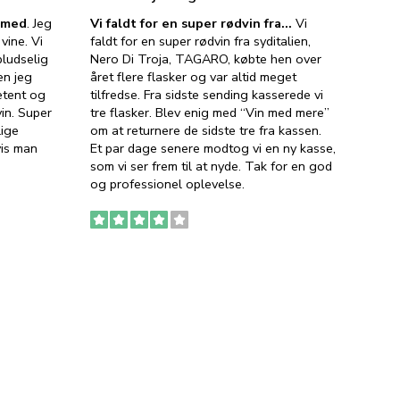
e med
. Jeg
Vi faldt for en super rødvin fra…
Vi
VIN M
vine. Vi
faldt for en super rødvin fra syditalien,
VIN M
ludselig
Nero Di Troja, TAGARO, købte hen over
velsma
en jeg
året flere flasker og var altid meget
vejled
etent og
tilfredse. Fra sidste sending kasserede vi
god ve
in. Super
tre flasker. Blev enig med “Vin med mere”
har a
lige
om at returnere de sidste tre fra kassen.
lytten
vis man
Et par dage senere modtog vi en ny kasse,
i forb
som vi ser frem til at nyde. Tak for en god
så meg
og professionel oplevelse.
den. D
to fyl
Ingen
erstat
service