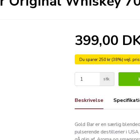
r Original Whiskey 70
399,00 D
Du sparer 250 kr (38%) vejl. pri
stk.
Beskrivelse
Specifikat
Gold Bar er en særlig blende
pulserende destillerier i USA
gå glip af. Aroma og smagspro