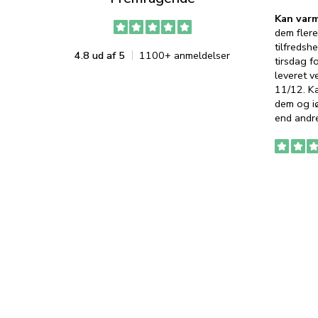
Kan varm
dem flere
tilfredshe
4.8 ud af 5
1100+ anmeldelser
tirsdag f
leveret v
11/12. K
dem og iø
end andre