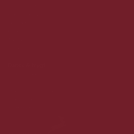
Fragt og levering
Vores kunder siger
Medarbejdere
Kundeservice
Privatlivspolitik
Cookiepolitik
Dansk & trygt
100% Danskejet
Ledige jobs
Anbefaling fra kunderne
Gaveløsninger
Arrangementer