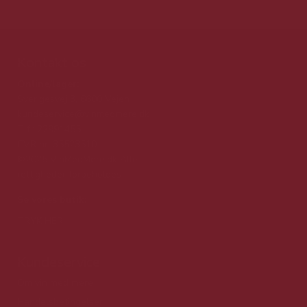
Kontakt os
Online/lager:
Sverigesvej 3, 6600 Vejen
kundeservice@vinmedmere.dk
Tlf.: 22991455
CVR nr. 35523510
©2025 VinMedMere.dk Alle
rettigheder forbeholdes
Se vores butik:
TRYK HER
Kundeservice
Om vin med mere
Handelsbetingelser