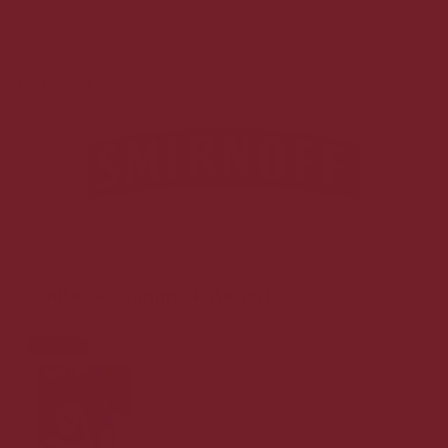
ananas- og tranebærjuice.
70 cl. / 25%
Populære i samme kategori
Udsolgt