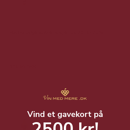
Malibu Original Kokos spiritus 70 cl.- 21%
Dejlig, blød smag af kokos
114,95 DKK
Vis produkt
Vind et gavekort på
2500 kr!