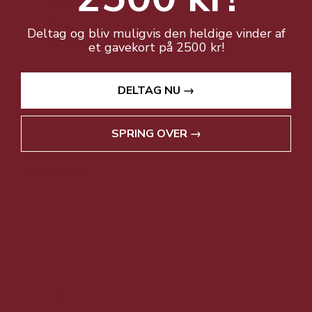
Deltag og bliv muligvis den heldige vinder af
et gavekort på 2500 kr!
Bacardi Carta Oro 70 cl. - 37,5%
DELTAG NU →
Gylden rom med noter af karamel og vanilje
SPRING OVER →
149,00 DKK
Vis produkt