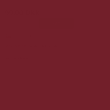
99,00 DKK
stk.
KØB
1
stk.
på lager
Beskrivelse
Specifikationer
Jancis Robinson
DOBBELT GULD
Smirnoff Vodka blev grundlagt af Pjotr Arsenjevitj Smirnov i 1864
i Moskva. Vodkaen fremstilles ved en unik proces, der involverer
tre destillationer for renhed og 10 filtrationsstadier med trækul
for at give exceptionel blødhed.
Smirnoff Mango & Passionfruit Vodka er en lækker, tropisk drink
og har en saftig smag med naturlige frugtaromaer.
Denne Smirnoff-smag passer bedst sammen med limonade eller