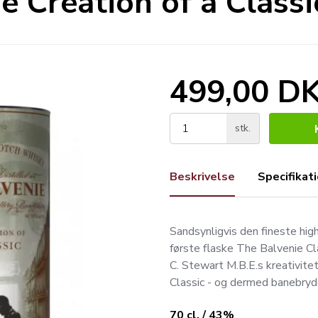
e Creation of a Classi
499,00 D
stk.
Beskrivelse
Specifikat
Sandsynligvis den fineste hig
første flaske The Balvenie Cl
C. Stewart M.B.E.s kreativit
Classic - og dermed banebry
70 cl. / 43%