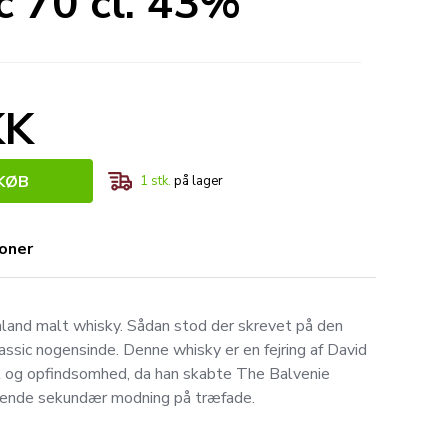
c 70 cl. 43%
KK
KØB
1
stk.
på lager
ioner
hland malt whisky. Sådan stod der skrevet på den
assic nogensinde. Denne whisky er en fejring af David
et og opfindsomhed, da han skabte The Balvenie
dende sekundær modning på træfade.