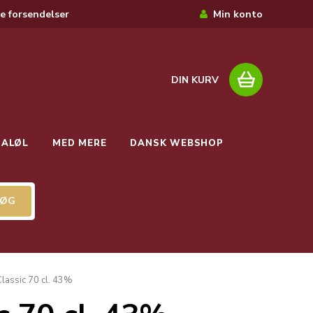
e forsendelser
Min konto
DIN KURV
IALØL
MED MERE
DANSK WEBSHOP
Classic 70 cl. 43%