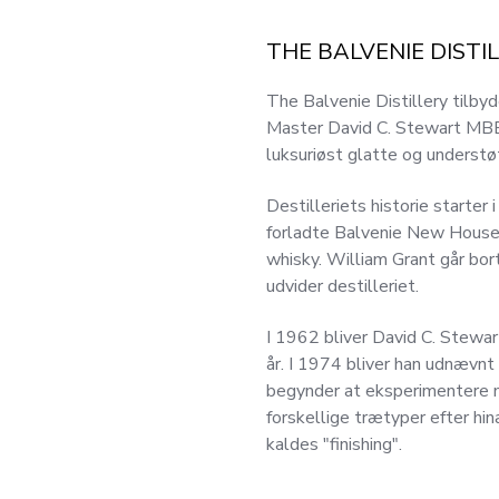
THE BALVENIE DISTI
The Balvenie Distillery tilby
Master David C. Stewart MBE. 
luksuriøst glatte og understø
Destilleriets historie starter 
forladte Balvenie New House. 
whisky. William Grant går bort
udvider destilleriet.
I 1962 bliver David C. Stewar
år. I 1974 bliver han udnævnt t
begynder at eksperimentere m
forskellige trætyper efter h
kaldes "finishing".