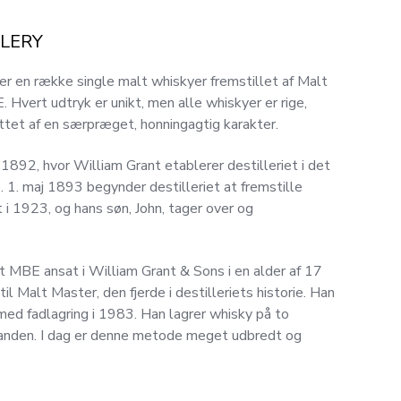
LLERY
der en række single malt whiskyer fremstillet af Malt
Hvert udtryk er unikt, men alle whiskyer er rige,
ttet af en særpræget, honningagtig karakter.
i 1892, hvor William Grant etablerer destilleriet i det
1. maj 1893 begynder destilleriet at fremstille
 i 1923, og hans søn, John, tager over og
t MBE ansat i William Grant & Sons i en alder af 17
il Malt Master, den fjerde i destilleriets historie. Han
ed fadlagring i 1983. Han lagrer whisky på to
inanden. I dag er denne metode meget udbredt og