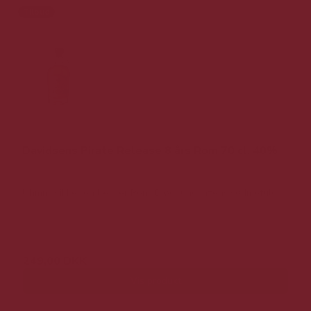
Tilbud
Davidsens Pirate Release 8 års Rom 70 cl. 40%
Uhmm, sikker en lækker Rom, Blød/rund/intens/sødmefuld.
449,00 DKK
249,00 DKK
Vis produkt