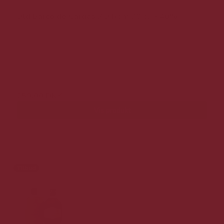
Old Barco de Cargas XO Rom 70 cl. - 40%
Sødlige nuancer af vanilje, kanel og chokolade.
349,00 DKK
259,00 DKK
Vis produkt
Tilbud