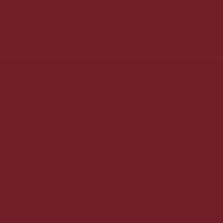
Kontakt os
Online/lager:
Sverigesvej 3, 6600 Vejen
kundeservice@vinmedmere.dk
Tlf.: 22991455
CVR nr. 35523510
©2025 VinMedMere.dk Alle
rettigheder forbeholdes
Se vores butik:
TRYK HER