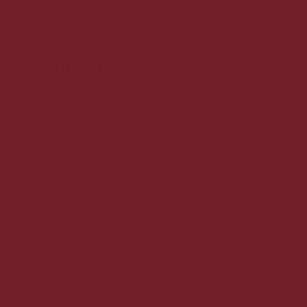
259,00 DKK
469,00 DKK
Du sparer 210 kr (44%) vejl. pris 469
stk.
KØB
15
stk.
på lager
Beskrivelse
Specifikationer
EkstraBladet
Vinavisen
Vores Selected Release Rum er en delikat og velsmagende rom
lavet på udvalgte romtyper, hvoraf en del har lagret i 9 år på