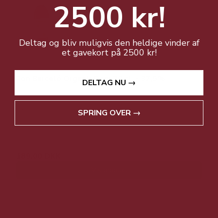
2500 kr!
Deltag og bliv muligvis den heldige vinder af
et gavekort på 2500 kr!
Ron Barceló Organic Rom 70 cl. - 37,5%
DELTAG NU →
Blød, fyldig og smuk rom
SPRING OVER →
299,00 DKK
189,00 DKK
Vis produkt