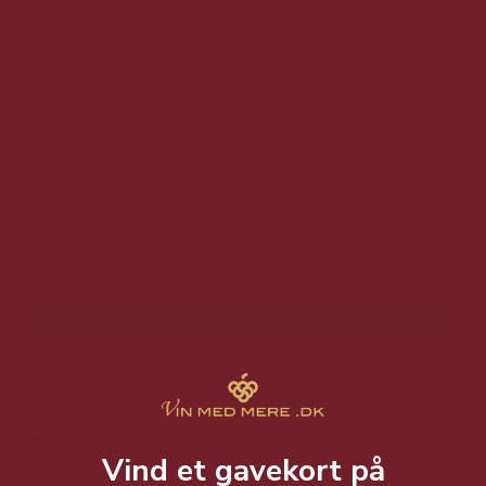
Pampero Aniversario Reserva Exclusiva Rom 70
cl. - 40%
Håndpakket i en særlig skindpose.
399,00 DKK
219,00 DKK
Vis produkt
Tilbud
Vind et gavekort på