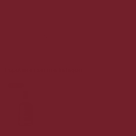
amerikanske fade. Her er lækre noter af vanilje og sirup.
DAVIDSEN’s rom er en serie af rom i absolut topkvalitet. Serien
har fået navn efter grundlæggerne af familiefirmaet Oskar
Davidsen & Co.
Fast forankret i firmaets stolte traditioner og med høj fokus på
kvalitet, er DAVIDSEN’s rom omhyggeligt udvalgt af vores
kældermester og importeret fra Caribien og Jamaica.
Populære i samme kategori
Tilbud