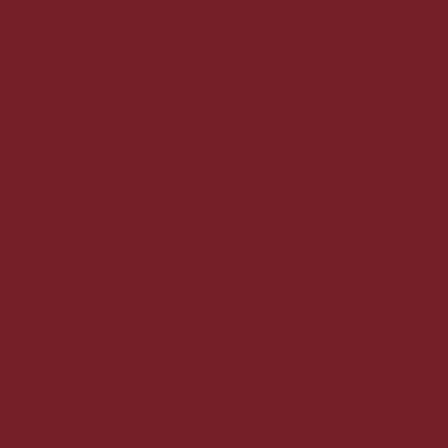
Kundeservice
Om vin med mere
Handelsbetingelser
Fragt og levering
Vores kunder siger
Medarbejdere
Kundeservice
Privatlivspolitik
Cookiepolitik
Dansk & trygt
100% Danskejet
Ledige jobs
Anbefaling fra kunderne
Gaveløsninger
Arrangementer