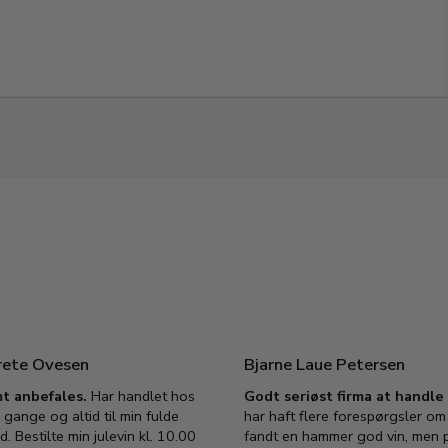
rete Ovesen
Bjarne Laue Petersen
t anbefales.
Har handlet hos
Godt seriøst firma at handl
 gange og altid til min fulde
har haft flere forespørgsler om 
d. Bestilte min julevin kl. 10.00
fandt en hammer god vin, men p