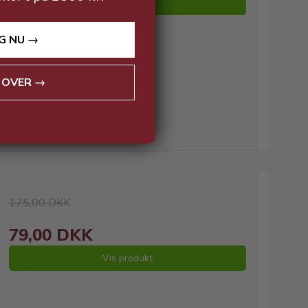
Vis produkt
G NU →
 OVER →
175,00 DKK
79,00 DKK
Vis produkt