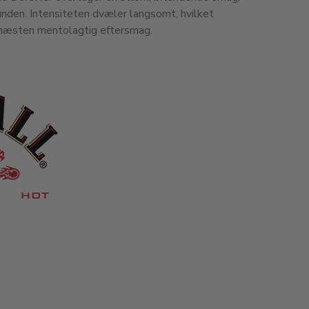
den. Intensiteten dvæler langsomt, hvilket
g næsten mentolagtig eftersmag.