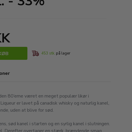
l. - 33%
KK
KØB
453
stk.
på lager
ioner
iden 80’erne været en meget populær likør i
Liqueur er lavet på canadisk whisky og naturlig kanel,
e, uden at blive for sød.
ns, sød kanel i starten og en syrlig kanel i slutningen.
l. Derefter overtager en stærk, brændende smag,