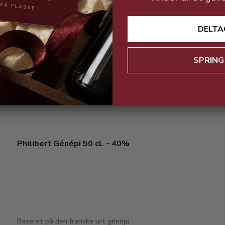
DELTA
Den berømte triple sec.
SPRING
Philibert Génépi 50 cl. - 40%
Baseret på den franske urt génépi.