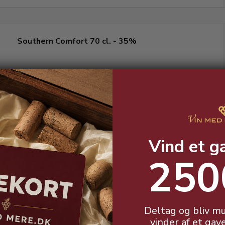
Southern Comfort 70 cl. - 35%
Southern Comfort er perfekt til sødlige drinks!
Vind et g
250
Cointreau 70 cl. - 40%
Deltag og bliv mu
vinder af et gav