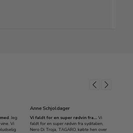
Anne Schjoldager
Jette
e med
. Jeg
Vi faldt for en super rødvin fra…
Vi
VIN M
vine. Vi
faldt for en super rødvin fra syditalien,
VIN M
ludselig
Nero Di Troja, TAGARO, købte hen over
velsma