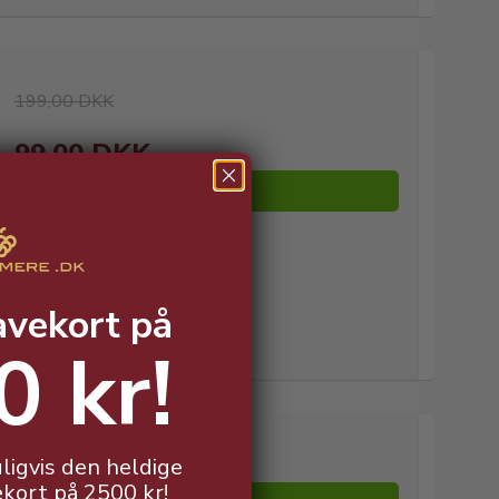
199,00 DKK
99,00 DKK
Vis produkt
avekort på
0 kr!
149,00 DKK
ligvis den heldige
ekort på 2500 kr!