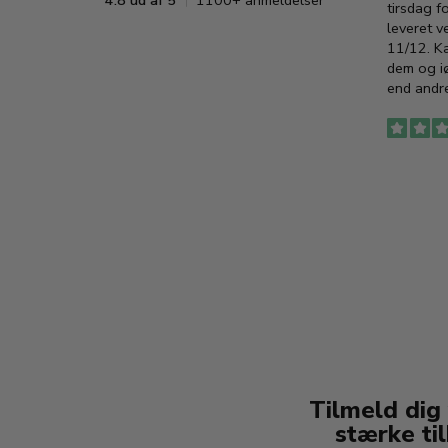
4.8 ud af 5
1100+ anmeldelser
tirsdag f
leveret v
11/12. K
dem og iø
end andre
Tilmeld dig
stærke ti