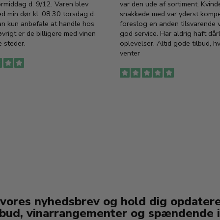
ormiddag d. 9/12. Varen blev
var den ude af sortiment. Kvind
ed min dør kl. 08.30 torsdag d.
snakkede med var yderst komp
an kun anbefale at handle hos
foreslog en anden tilsvarende v
vrigt er de billigere med vinen
god service. Har aldrig haft dår
 steder.
oplevelser. Altid gode tilbud, h
venter
 vores nyhedsbrev og hold dig opdater
lbud, vinarrangementer og spændende i