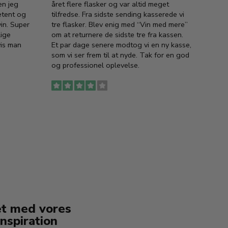
en jeg
året flere flasker og var altid meget
vejled
etent og
tilfredse. Fra sidste sending kasserede vi
god ve
in. Super
tre flasker. Blev enig med “Vin med mere”
har a
lige
om at returnere de sidste tre fra kassen.
lytten
vis man
Et par dage senere modtog vi en ny kasse,
i forb
som vi ser frem til at nyde. Tak for en god
så meg
og professionel oplevelse.
den. D
to fyl
Ingen
erstat
service
et med vores
nspiration