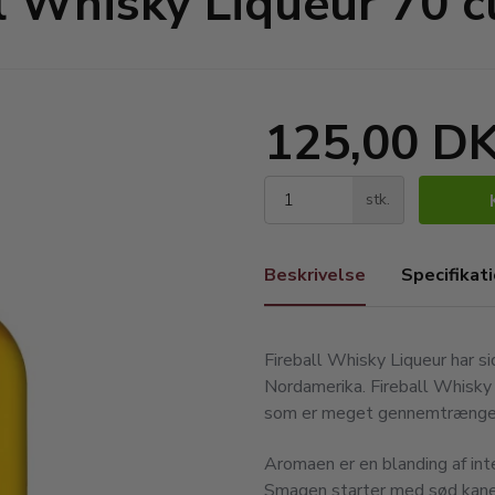
l Whisky Liqueur 70 c
125,00 D
stk.
Beskrivelse
Specifikat
Fireball Whisky Liqueur har s
Nordamerika. Fireball Whisky 
som er meget gennemtrængend
Aromaen er en blanding af inte
Smagen starter med sød kane