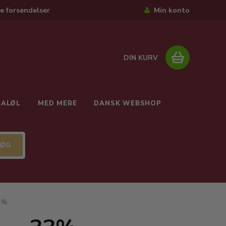
e forsendelser
Min konto
DIN KURV
IALØL
MED MERE
DANSK WEBSHOP
33%