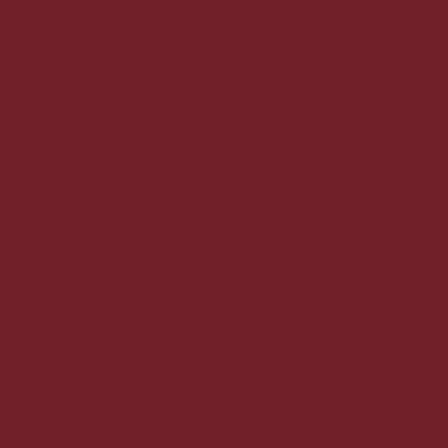
Kundeservice
Privatlivspolitik
Cookiepolitik
Dansk & trygt
100% Danskejet
Ledige jobs
Anbefaling fra kunderne
Gaveløsninger
Arrangementer