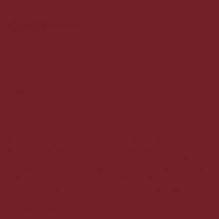
85,00 DKK
Stykpris v/ 6 stk.
Totalpris 510,00 DKK
stk.
KØB
30
stk.
på lager
Beskrivelse
Specifikationer
Her får du duften af en varm sommerdag ved en
østrigsk sø. Let gylden i glasset, og med diskret duft af
eksotiske frugter, der bare venter på at blive fundet. Den
har en meget elegant inkorporeret sødme , der inviterer til
nydelse og den ro man finder ved søen i Burgenland. Går
godt til Salat, fisk, fjerkræ og det asiatiske køkken. En
meget alsidig vin der med fordel kan benyttes til flere