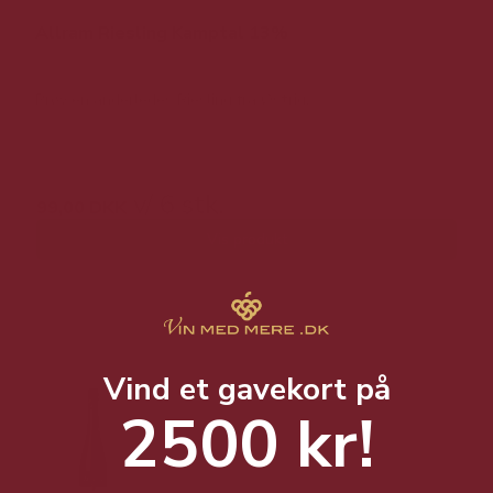
Allram Riesling Kamptal 13%
Prøv en anderledes Riesling fra Østrig.
189,00 DKK v/ 6 stk.
v/ 6 stk.
99,00 DKK
Vis produkt
Vind et gavekort på
2500 kr!