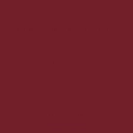
Johann Klauss Grüner Veltliner 75 cl. - 12%
En masse friskhed, renhed og fylde.
v/ 6 stk.
59,00 DKK
Vis produkt
Fremragende