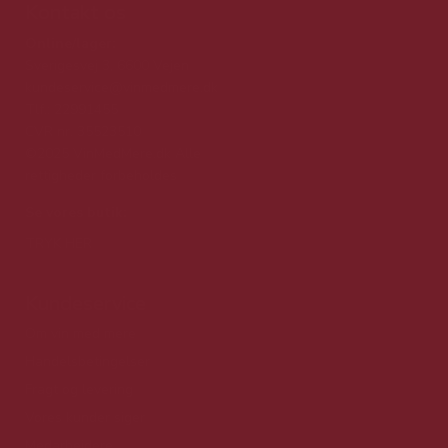
Kontakt os
Online/lager:
Sverigesvej 3, 6600 Vejen
kundeservice@vinmedmere.dk
Tlf.: 22991455
CVR nr. 35523510
©2025 VinMedMere.dk Alle
rettigheder forbeholdes
Se vores butik:
TRYK HER
Kundeservice
Om vin med mere
Handelsbetingelser
Fragt og levering
Vores kunder siger
Medarbejdere