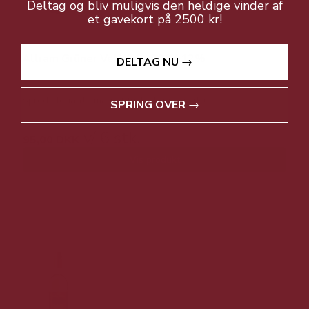
Deltag og bliv muligvis den heldige vinder af
et gavekort på 2500 kr!
Allram Grüner Veltliner 2024 12%
DELTAG NU →
Sprød elegant smag af friske bær og citrus
SPRING OVER →
v/ 6 stk.
95,00 DKK
Vis produkt