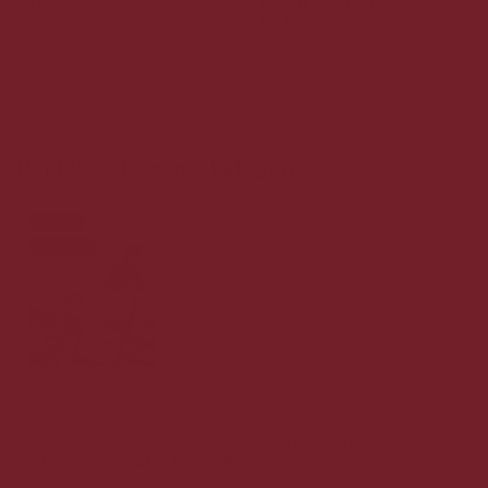
forskellige køkkener. Men også en vin der går fantastisk for
sig selv, alene på en afslappende dag.
75 cl. 12%
Populære i samme kategori
Tilbud
Udsolgt
Lenz Moser Grüner Veltliner Kremstal
Rohrendorf 2024 12,5%