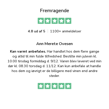
Fremragende
4.8 ud af 5
1100+ anmeldelser
Ann Merete Ovesen
Kan varmt anbefales.
Har handlet hos dem flere gange
og altid til min fulde tilfredshed. Bestilte min julevin kl.
f
10.00 tirsdag formiddag d. 9/12. Varen blev leveret ved min
p
dør kl. 08.30 torsdag d. 11/12. Kan kun anbefale at handle
hos dem og iøvrigt er de billigere med vinen end andre
t
steder.