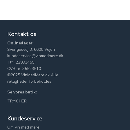
Kontakt os
Online/lager:
Sverigesvej 3, 6600 Vejen
kundeservice@vinmedmere.dk
Tlf.: 22991455
CVR nr. 35523510
©2025 VinMedMere.dk Alle
rettigheder forbeholdes
Se vores butik:
TRYK HER
Kundeservice
Om vin med mere