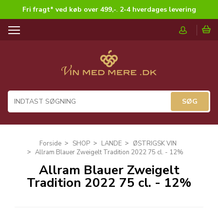
Fri fragt* ved køb over 499,-
.
2-4 hverdages levering
T
o
g
g
l
e
n
a
v
i
g
Forside
SHOP
LANDE
ØSTRIGSK VIN
a
Allram Blauer Zweigelt Tradition 2022 75 cl. - 12%
t
Allram Blauer Zweigelt
i
Tradition 2022 75 cl. - 12%
o
n