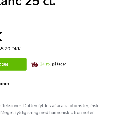
anc 25 cl.
K
185,70 DKK
KØB
24
stk.
på lager
ioner
leksioner. Duften fyldes af acacia blomster, frisk
. Meget fyldig smag med harmonisk citron noter.