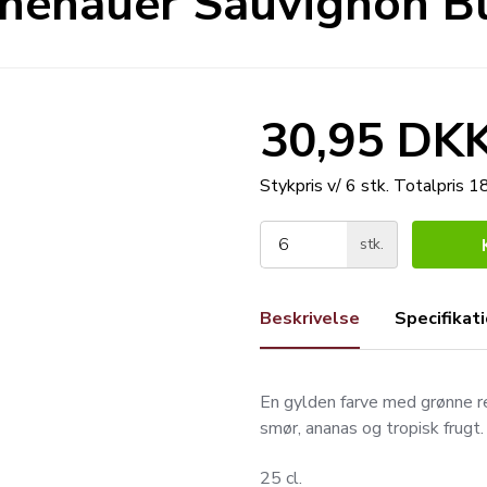
henauer Sauvignon Bl
30,95 DK
Stykpris v/ 6 stk.
Totalpris 
stk.
Beskrivelse
Specifikat
En gylden farve med grønne ref
smør, ananas og tropisk frugt
25 cl.