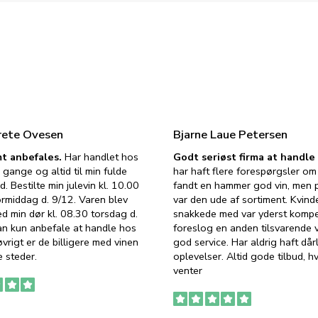
rete Ovesen
Bjarne Laue Petersen
t anbefales.
Har handlet hos
Godt seriøst firma at handl
 gange og altid til min fulde
har haft flere forespørgsler om 
d. Bestilte min julevin kl. 10.00
fandt en hammer god vin, men p
ormiddag d. 9/12. Varen blev
var den ude af sortiment. Kvind
ed min dør kl. 08.30 torsdag d.
snakkede med var yderst komp
an kun anbefale at handle hos
foreslog en anden tilsvarende v
vrigt er de billigere med vinen
god service. Har aldrig haft dår
 steder.
oplevelser. Altid gode tilbud, h
venter