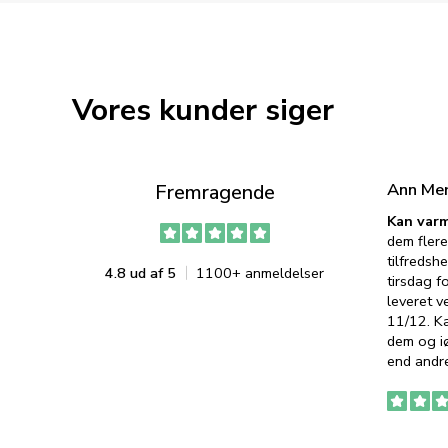
Vores kunder siger
Ann Me
Fremragende
Kan varm
dem flere
tilfredshe
4.8 ud af 5
1100+ anmeldelser
tirsdag f
leveret v
11/12. K
dem og iø
end andre