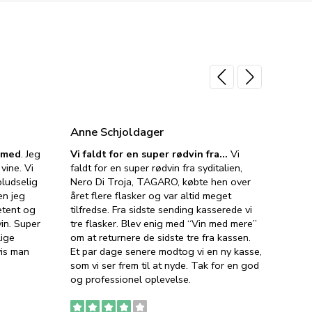
Anne Schjoldager
Jette
e med
. Jeg
Vi faldt for en super rødvin fra…
Vi
VIN M
vine. Vi
faldt for en super rødvin fra syditalien,
VIN M
ludselig
Nero Di Troja, TAGARO, købte hen over
velsma
en jeg
året flere flasker og var altid meget
vejled
etent og
tilfredse. Fra sidste sending kasserede vi
god ve
in. Super
tre flasker. Blev enig med “Vin med mere”
har a
lige
om at returnere de sidste tre fra kassen.
lytten
vis man
Et par dage senere modtog vi en ny kasse,
i forb
som vi ser frem til at nyde. Tak for en god
så meg
og professionel oplevelse.
den. D
to fyl
Ingen