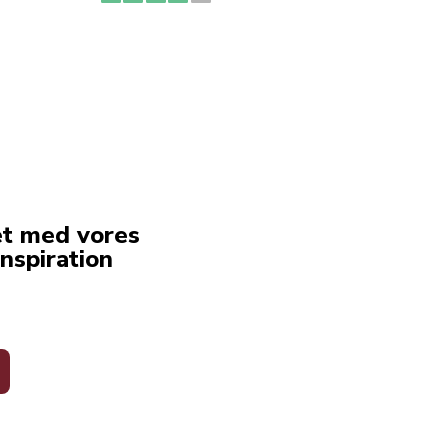
erstat
service
et med vores
nspiration