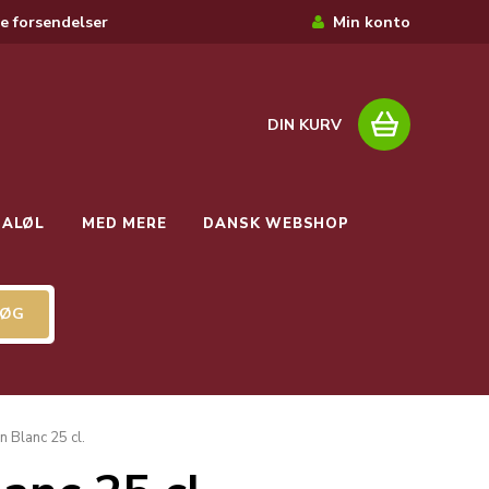
e forsendelser
Min konto
DIN KURV
IALØL
MED MERE
DANSK WEBSHOP
 Blanc 25 cl.